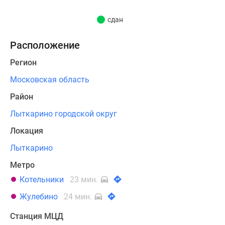
минут.
Для
сдан
автовладельцев
предусмотрен
Расположение
подземный
Регион
паркинг,
рядом
Московская область
расположены
Район
все
Лыткарино городской округ
необходимые
объекты
Локация
инфраструктуры
Лыткарино
-
детские
Метро
сады,
Котельники
23 мин.
школы,
Жулебино
24 мин.
больница.
Станция МЦД
В