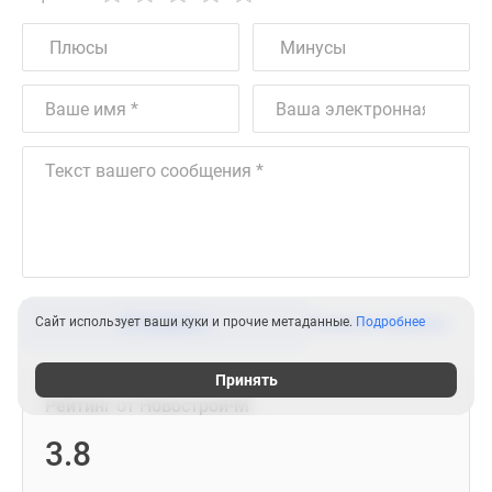
Отправить
Правила форума
Сайт использует ваши куки и прочие метаданные.
Подробнее
Принять
Рейтинг от Новострой-М
3.8