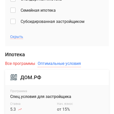
в
ЖК
Семейная ипотека
«Гармония
Парк»
Субсидированная застройщиком
возможна
в
Скрыть
ипотеку
или
рассрочку.
Ипотека
Все программы
Оптимальные условия
ДОМ.РФ
Программа
Спец.условия для застройщика
Ставка
Нач. взнос
5.3
от 15%