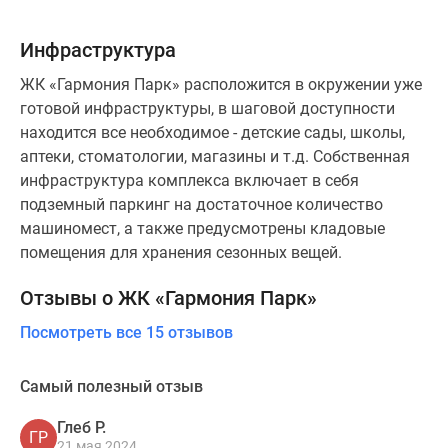
Еще один минус — квартиры без отделки, но есть
Инфраструктура
опция дозаказа готового ремонта от застройщика.
ЖК «Гармония Парк» расположится в окружении уже
готовой инфраструктуры, в шаговой доступности
Комплекс подойдет тем, кто хочет поселиться
находится все необходимое - детские сады, школы,
поближе к природе и вдали от автотрасс — в
аптеки, стоматологии, магазины и т.д. Собственная
удаленности от центра Москвы есть и свои плюсы.
инфраструктура комплекса включает в себя
Возле ЖК «Гармония Парк» есть и озера, и река, и
подземный паркинг на достаточное количество
большая лесопарковая зона. А владельцы квартир
машиномест, а также предусмотрены кладовые
на верхних этажах бонусом получат отличный вид из
помещения для хранения сезонных вещей.
окон.
Отзывы о ЖК «Гармония Парк»
Посмотреть все 15 отзывов
Самый полезный отзыв
Глеб Р.
ГР
21 мая 2024