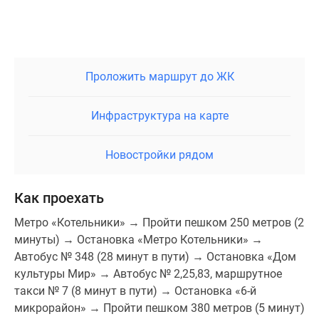
получено в июне 2023 года).
Также в соседнем жилом комплексе есть магазины и
другие объекты инфраструктуры. Неподалеку
находятся несколько конных клубов и
Проложить маршрут до ЖК
спорткомплекс «Арена Лыткарино».
Инфраструктура на карте
Первые три корпуса жилого комплекса расположены
практически на берегу озера Долгое и Москвы-реки.
В шаговой доступности есть еще несколько озер,
Новостройки рядом
Томилинский лесопарк и лесопарк Волкуша.
Как проехать
Плюсы и минусы
Метро «Котельники» → Пройти пешком 250 метров (2
Основной минус проекта — неважная транспортная
минуты) → Остановка «Метро Котельники» →
доступность, это недостаток всего города. В
Автобус № 348 (28 минут в пути) → Остановка «Дом
Лыткарино нет ж/д станций, сообщение с Москвой
культуры Мир» → Автобус № 2,25,83, маршрутное
— только по автодорогам. Ожидается, что со
такси № 7 (8 минут в пути) → Остановка «6-й
строительством новой магистрали доступность
микрорайон» → Пройти пешком 380 метров (5 минут)
города станет лучше.