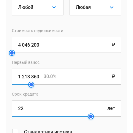
планировку.
Квартиры
сдаются
без
отделки,
Стоимость недвижимости
в
корпусах
₽
4-
6
Первый взнос
можно
заказать
30.0%
₽
отделку
«под
ключ»
Срок кредита
у
застройщика.
лет
Покупка
квартиры
Стандартная ипотека