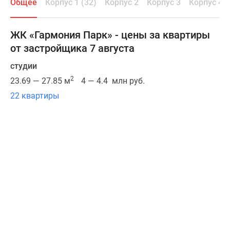
Общее
Корпус 1 (32)
Корпус 2
Корпус 3
Корпус 4 (
Новостройка
расположена
в
ЖК «Гармония Парк» - цены за квартиры
зеленом
от застройщика 7 августа
районе
Подмосковья,
студии
в
2
23.69 — 27.85 м
4 — 4.4 млн руб.
10
22 квартиры
км
от
МКАД.
Дорога
до
метро
на
автомобиле
составляет
порядка
23