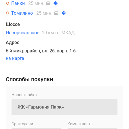
Панки
25 мин.
ЖК
представлено
Томилино
25 мин.
множество
Шоссе
планировок
квартир
Новорязанское
10 км от МКАД
площадью
Адрес
от
6-й микрорайон, вл. 26, корп. 1-6
16.97
на карте
до
81.02
кв.м.
Способы покупки
Можно
выбрать
как
Новостройка
классическую,
так
и
улучшенную
Срок сдачи
Комнатность