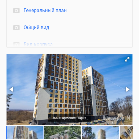
Генеральный план
Общий вид
Вид корпуса
Фасад
Благоустройство
Съемки с воздуха
Визуализация
ЖК «Гармония Парк»