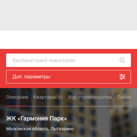
Удобный поиск новостроек
Доп. параметры
Описание
Квартиры
Ход строительства
Планиро
22
ЖК «Гармония Парк»
ЖК
Московская область, Лыткарино
«Гармония