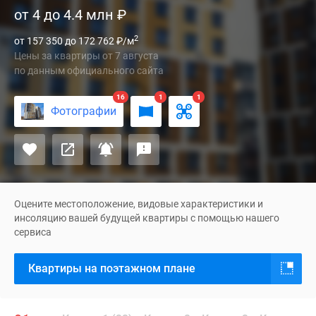
от 4 до 4.4 млн
₽
Парк»
-
2
от 157 350 до 172 762
₽
/м
проект
Цены за квартиры
от
7 августа
класса
по данным официального сайта
комфорт,
состоящий
16
1
1
Фотографии
из
шести
17-
этажных
корпусов,
которые
Оцените местоположение, видовые характеристики и
уже
инсоляцию вашей будущей квартиры с помощью нашего
сервиса
сданы
в
Квартиры на поэтажном плане
эксплуатацию
и
заселены.