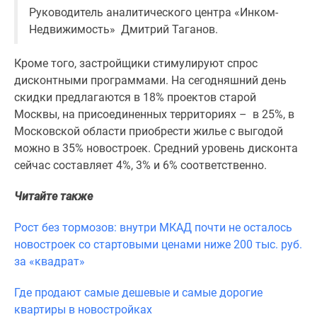
Дома
Руководитель аналитического центра «Инком-
и
Недвижимость» Дмитрий Таганов.
коттеджи
Коттеджные
Кроме того, застройщики стимулируют спрос
поселки
дисконтными программами. На сегодняшний день
в
скидки предлагаются в 18% проектов старой
Новой
Москвы, на присоединенных территориях – в 25%, в
Москве
Московской области приобрести жилье с выгодой
Готовые
можно в 35% новостроек. Средний уровень дисконта
коттеджные
сейчас составляет 4%, 3% и 6% соответственно.
поселки
Читайте также
Строящиеся
коттеджные
Рост без тормозов: внутри МКАД почти не осталось
поселки
новостроек со стартовыми ценами ниже 200 тыс. руб.
Коттеджные
за «квадрат»
поселки
в
Где продают самые дешевые и самые дорогие
лесу
квартиры в новостройках
Коттеджные