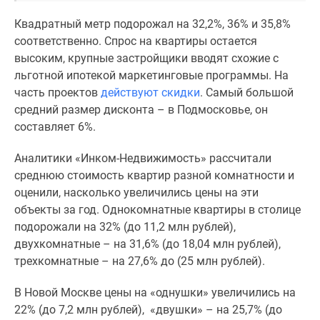
Новости
Квадратный метр подорожал на 32,2%, 36% и 35,8%
недвижимости
соответственно. Спрос на квартиры остается
Мнение
высоким, крупные застройщики вводят схожие с
эксперта
льготной ипотекой маркетинговые программы. На
Аналитика
часть проектов
действуют скидки
. Самый большой
рынка
средний размер дисконта – в Подмосковье, он
Покупателю
составляет 6%.
Экспертиза
новостроек
Аналитики «Инком-Недвижимость» рассчитали
Эксперты
среднюю стоимость квартир разной комнатности и
и
оценили, насколько увеличились цены на эти
авторы
объекты за год. Однокомнатные квартиры в столице
О
подорожали на 32% (до 11,2 млн рублей),
проекте
двухкомнатные – на 31,6% (до 18,04 млн рублей),
Контакты
трехкомнатные – на 27,6% до (25 млн рублей).
Реклама
на
В Новой Москве цены на «однушки» увеличились на
сайте
22% (до 7,2 млн рублей), «двушки» – на 25,7% (до
Vk