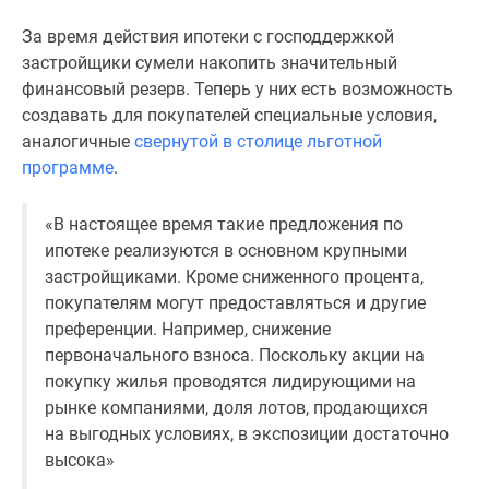
застройщиком
Rutube
За время действия ипотеки с господдержкой
Поиск
застройщики сумели накопить значительный
дома
финансовый резерв. Теперь у них есть возможность
в
создавать для покупателей специальные условия,
Москве
аналогичные
свернутой в столице льготной
Программа
программе
.
реновации
в
«В настоящее время такие предложения по
Москве
ипотеке реализуются в основном крупными
Новостройки
застройщиками. Кроме сниженного процента,
премиум-
покупателям могут предоставляться и другие
класса
преференции. Например, снижение
Новостройки
первоначального взноса. Поскольку акции на
бизнес-
покупку жилья проводятся лидирующими на
класса
рынке компаниями, доля лотов, продающихся
Рассрочка
на выгодных условиях, в экспозиции достаточно
Траншевая
высока»
ипотека