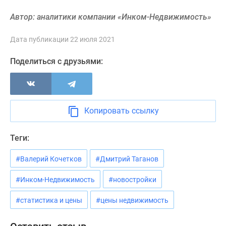
поселки
Автор: аналитики компании «Инком-Недвижимость»
у
водоема
Дата публикации 22 июля 2021
Коттеджные
поселки
Поделиться с друзьями:
в
ипотеку
Бизнес-
центры
Копировать ссылку
Коттеджи
Скидки
Теги:
и
акции
#Валерий Кочетков
#Дмитрий Таганов
Макс
#Инком-Недвижимость
#новостройки
#статистика и цены
#цены недвижимость