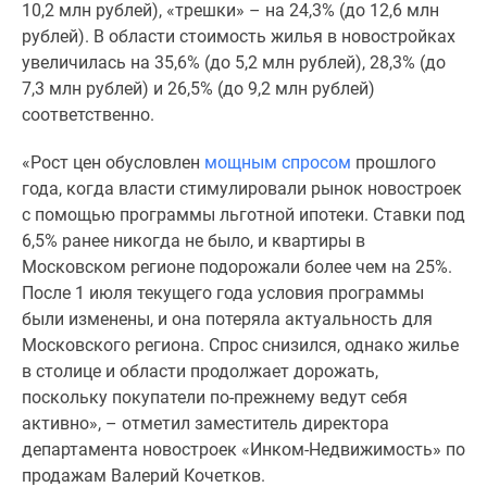
10,2 млн рублей), «трешки» – на 24,3% (до 12,6 млн
Дзен
рублей). В области стоимость жилья в новостройках
Машино-
увеличилась на 35,6% (до 5,2 млн рублей), 28,3% (до
места
7,3 млн рублей) и 26,5% (до 9,2 млн рублей)
Апартаменты
соответственно.
#траншевая
ипотека
«Рост цен обусловлен
мощным спросом
прошлого
#рассрочка
года, когда власти стимулировали рынок новостроек
ИТ-
с помощью программы льготной ипотеки. Ставки под
ипотека
6,5% ранее никогда не было, и квартиры в
Квартиры
Московском регионе подорожали более чем на 25%.
со
После 1 июля текущего года условия программы
скидками
были изменены, и она потеряла актуальность для
до
Московского региона. Спрос снизился, однако жилье
41%
в столице и области продолжает дорожать,
Видео
поскольку покупатели по-прежнему ведут себя
360°
активно», – отметил заместитель директора
новостроек
департамента новостроек «Инком-Недвижимость» по
Субсидированная
продажам Валерий Кочетков.