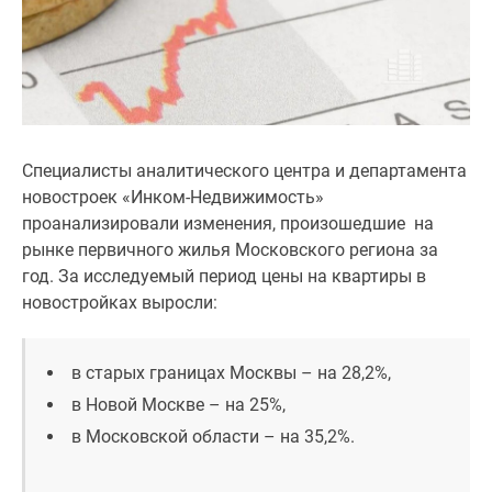
1-
комнатные
2-
комнатные
3-
комнатные
Квартиры
Специалисты аналитического центра и департамента
на
новостроек «Инком-Недвижимость»
карте
проанализировали изменения, произошедшие на
Ипотечный
рынке первичного жилья Московского региона за
калькулятор
год. За исследуемый период цены на квартиры в
Семейная
новостройках выросли:
ипотека
Военная
в старых границах Москвы
–
на 28,2%,
ипотека
Банки
в Новой Москве – на 25%,
и
в Московской области – на 35,2%.
программы
Медиа