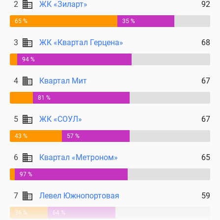
2
ЖК «Зиларт»
92
65 %
35 %
3
ЖК «Квартал Герцена»
68
94 %
4
Квартал Мит
67
81 %
5
ЖК «СОУЛ»
67
43 %
57 %
6
Квартал «Метроном»
65
97 %
7
Левел Южнопортовая
59
36 %
64 %