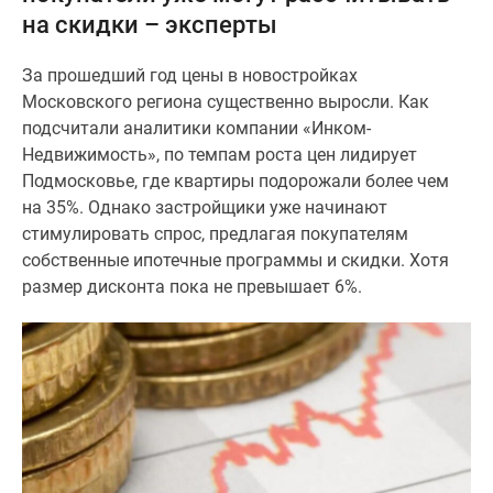
на скидки – эксперты
Специальные
предложения
За прошедший год цены в новостройках
Коммерческие
Московского региона существенно выросли. Как
помещения
подсчитали аналитики компании «Инком-
Продавцы
Недвижимость», по темпам роста цен лидирует
и
Подмосковье, где квартиры подорожали более чем
застройщики
на 35%. Однако застройщики уже начинают
Панорамы
стимулировать спрос, предлагая покупателям
новостроек
собственные ипотечные программы и скидки. Хотя
Видеообзор
размер дисконта пока не превышает 6%.
новостроек
Экспертиза
новостроек
Экология
Москвы
и
Подмосковья
Студии