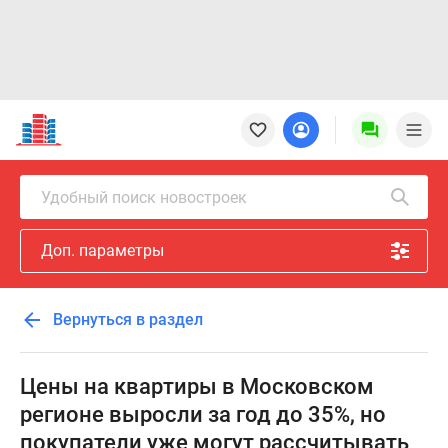
Новостройки
Квартиры
Ипотека
Новостройки
Удобный поиск новостроек
Москвы
Новостройки
Доп. параметры
Подмосковья
Новостройки
Новой
Вернуться в раздел
Москвы
Готовые
новостройки
Цены на квартиры в Московском
Новостройки
регионе выросли за год до 35%, но
на
покупатели уже могут рассчитывать
карте