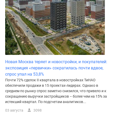
Новая Москва теряет и новостройки, и покупателей:
экспозиция «первички» сократилась почти вдвое,
спрос упал на 53,8%
Почти 72% сделок II квартала в новостройках ТиНАО
обеспечили продажи в 15 проектах-лидерах. Однако в
среднем по рынку спрос заметно снизился, что привело и к
сокращению выручки застройщиков – более чем на 15% за
истекший квартал. По подсчетам аналитиков...
03 августа
3098