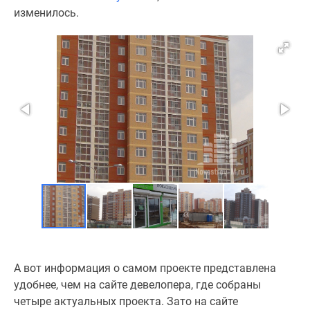
изменилось.
поселки
у
водоема
Коттеджные
поселки
в
ипотеку
Бизнес-
центры
Коттеджи
Скидки
и
акции
Макс
А вот информация о самом проекте представлена
удобнее, чем на сайте девелопера, где собраны
четыре актуальных проекта. Зато на сайте