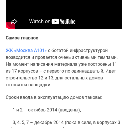
1-
комнатные
2-
комнатные
3-
комнатные
Самое главное
Квартиры
на
ЖК «Москва А101»
с богатой инфраструктурой
карте
возводится и продается очень активными темпами.
Ипотечный
На момент написания материала уже построены 11
калькулятор
из 17 корпусов – с первого по одиннадцатый. Идет
Семейная
строительство 12 и 13, для остальных домов
ипотека
готовятся площадки.
Военная
Сроки ввода в эксплуатацию домов таковы:
ипотека
Банки
1 и 2 – октябрь 2014 (введены),
и
программы
3, 4, 5, 7 – декабрь 2014 (пока в силе, в корпусах 3
Медиа