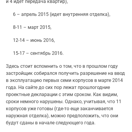
и 4 идет передача квартир),
Новости
недвижимости
6 – апрель 2015 (идет внутренняя отделка),
Мнение
эксперта
8-11 – март 2015,
Аналитика
рынка
12-14 – июнь 2016,
Покупателю
15-17 – сентябрь 2016.
Экспертиза
новостроек
Здесь стоит вспомнить о том, что в прошлом году
Эксперты
застройщик собирался получить разрешение на ввод
и
в эксплуатацию первых семи корпусов в марте 2014
авторы
года. На сайте до сих пор лежат прошлогодние
О
проектные декларации с этим сроком. Как видим,
проекте
сроки немного нарушены. Однако, учитывая, что 11
Контакты
корпусов уже готовы (где-то еще заканчивается
Реклама
наружная отделка), можно предположить, что они
на
будут сданы в начале следующего года.
сайте
Vk