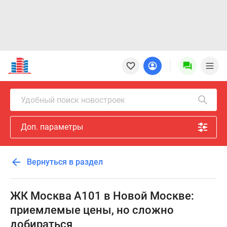
Новостройки
Квартиры
Ипотека
Новостройки
Удобный поиск новостроек
Москвы
Новостройки
Доп. параметры
Подмосковья
Новостройки
Новой
Вернуться в раздел
Москвы
Готовые
новостройки
ЖК Москва А101 в Новой Москве:
Новостройки
приемлемые цены, но сложно
на
добираться
карте