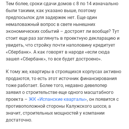
Тем более, сроки сдачи домов с 8 по 14 изначально
Дзен
были такими, как указано выше, поэтому
Машино-
предпосылок для задержек нет. Еще один
места
немаловажный вопрос в свете нынешних
Апартаменты
экономических событий – достроят ли вообще? Тут
#траншевая
стоит еще раз заглянуть в проектную декларацию и
ипотека
увидеть, что стройку почти наполовину кредитует
#рассрочка
«Сбербанк». А как говорят в народе «если сюда
ИТ-
зашел «Сбербанк», то все будет достроено».
ипотека
Квартиры
К тому же, квартиры в строящихся корпусах активно
со
продаются, то есть этот источник финансирования
скидками
тоже работает. Более того, недавно девелопер
до
заявил о строительстве еще одного масштабного
41%
проекта –
ЖК «Испанские кварталы»
, он появится с
Видео
противоположной стороны Калужского шоссе, а
360°
значит, строительных мощностей у компании
новостроек
достаточно.
Субсидированная