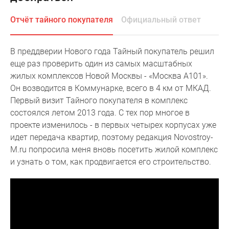
Специальные
Отчёт тайного покупателя
Официальный ответ
предложения
Коммерческие
помещения
В преддверии Нового года Тайный покупатель решил
Продавцы
еще раз проверить один из самых масштабных
и
жилых комплексов Новой Москвы - «Москва А101».
застройщики
Он возводится в Коммунарке, всего в 4 км от МКАД.
Панорамы
Первый визит Тайного покупателя в комплекс
новостроек
состоялся летом 2013 года. С тех пор многое в
Видеообзор
проекте изменилось - в первых четырех корпусах уже
новостроек
идет передача квартир, поэтому редакция Novostroy-
Экспертиза
M.ru попросила меня вновь посетить жилой комплекс
новостроек
и узнать о том, как продвигается его строительство.
Экология
Москвы
и
Подмосковья
Студии