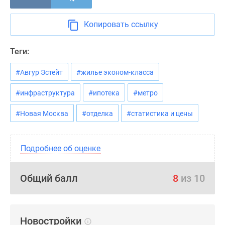
Копировать ссылку
Теги:
#Авгур Эстейт
#жилье эконом-класса
#инфраструктура
#ипотека
#метро
#Новая Москва
#отделка
#статистика и цены
Подробнее об оценке
Общий балл
8
из 10
Новостройки