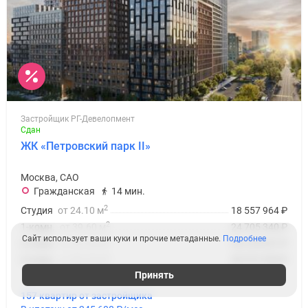
Застройщик РГ-Девелопмент
Сдан
ЖК «Петровский парк II»
Москва, САО
Гражданская
14 мин.
2
Студия
от 24.10 м
18 557 964
₽
2
1-комн.
от 39.60 м
24 705 340
₽
Сайт использует ваши куки и прочие метаданные.
Подробнее
2
2-комн.
от 62.30 м
35 278 927
₽
2
3-комн.
от 86.20 м
49 572 930
₽
Принять
157 квартир от застройщика