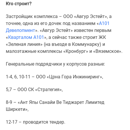
застройщиком
Кто строит?
Rutube
Поиск
Застройщик комплекса – ООО «Авгур Эстейт», а
дома
точнее, одна из его дочек под названием «
А101
в
Девелопмент
». «Авгур Эстейт» известен первым
Москве
«
Кварталом А101
», а сейчас также строит ЖК
Программа
«Зеленая линия» (на въезде в Коммунарку) и
реновации
малоэтажные комплексы «Кронбург» и «Вяземское».
в
Генеральные подрядчики у корпусов разные:
Москве
Новостройки
1-4, 6, 10-11 – ООО «Црна Гора Инжиниринг»,
премиум-
класса
5,7 – ООО СК «Стратегия»,
Новостройки
бизнес-
8-9 – «Ант Япы Санайи Ве Тиджарет Лимитед
класса
Ширкети»,
Рассрочка
Траншевая
12-17 – проводится тендер.
ипотека