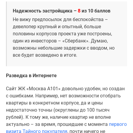
Дома
Надежность застройщика –
8
из 10 баллов
и
коттеджи
Не вижу предпосылок для беспокойства –
Коттеджные
девелопер крупный и опытный, больше
поселки
половины корпусов проекта уже построены,
в
один из инвесторов –
«
Сбербанк
»
. Думаю,
Новой
возможны небольшие задержки с вводом, но
Москве
все будет возведено в итоге.
Готовые
коттеджные
поселки
Разведка в Интернете
Строящиеся
Сайт ЖК «Москва А101» довольно удобен, но создан
коттеджные
с ошибками. Например, нет возможности отобрать
поселки
квартиры в конкретном корпусе, да и цены
Коттеджные
недостаточно точны (округлены до 100 тысяч
поселки
рублей). К тому же, наличие квартир не вполне
в
актуально – за время, прошедшее с момента
первого
лесу
визита Тайного покупателя
, почти ничего не
Коттеджные