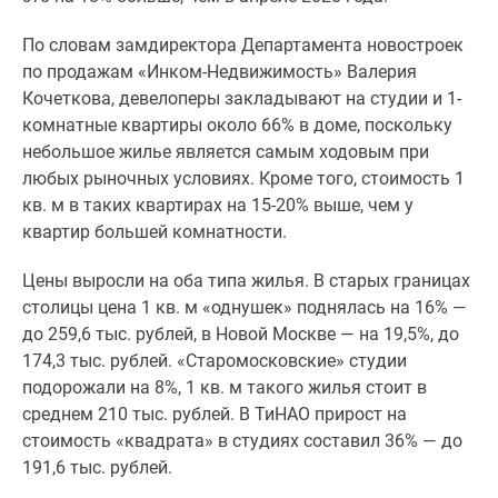
1-
комнатные
По словам замдиректора Департамента новостроек
2-
по продажам «Инком-Недвижимость» Валерия
комнатные
Кочеткова, девелоперы закладывают на студии и 1-
3-
комнатные квартиры около 66% в доме, поскольку
комнатные
небольшое жилье является самым ходовым при
Квартиры
любых рыночных условиях. Кроме того, стоимость 1
на
кв. м в таких квартирах на 15-20% выше, чем у
карте
квартир большей комнатности.
Ипотечный
калькулятор
Цены выросли на оба типа жилья. В старых границах
Семейная
столицы цена 1 кв. м «однушек» поднялась на 16% —
ипотека
до 259,6 тыс. рублей, в Новой Москве — на 19,5%, до
Военная
174,3 тыс. рублей. «Старомосковские» студии
ипотека
подорожали на 8%, 1 кв. м такого жилья стоит в
Банки
среднем 210 тыс. рублей. В ТиНАО прирост на
и
стоимость «квадрата» в студиях составил 36% — до
программы
191,6 тыс. рублей.
Медиа