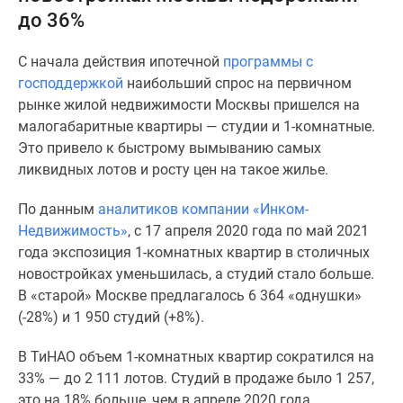
до 36%
Специальные
предложения
С начала действия ипотечной
программы с
Коммерческие
господдержкой
наибольший спрос на первичном
помещения
рынке жилой недвижимости Москвы пришелся на
Продавцы
малогабаритные квартиры — студии и 1-комнатные.
и
Это привело к быстрому вымыванию самых
застройщики
ликвидных лотов и росту цен на такое жилье.
Панорамы
новостроек
По данным
аналитиков компании «Инком-
Видеообзор
Недвижимость»
, с 17 апреля 2020 года по май 2021
новостроек
года экспозиция 1-комнатных квартир в столичных
Экспертиза
новостройках уменьшилась, а студий стало больше.
новостроек
В «старой» Москве предлагалось 6 364 «однушки»
Экология
(-28%) и 1 950 студий (+8%).
Москвы
и
В ТиНАО объем 1-комнатных квартир сократился на
Подмосковья
33% — до 2 111 лотов. Студий в продаже было 1 257,
Студии
это на 18% больше, чем в апреле 2020 года.