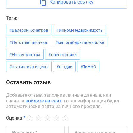
Копировать ссылку
Дзен
Машино-
Теги:
места
Апартаменты
#Валерий Кочетков
#Инком-Недвижимость
#траншевая
ипотека
#Льготная ипотека
#малогабаритное жилье
#рассрочка
#Новая Москва
#новостройки
ИТ-
ипотека
#статистика и цены
#студии
#ТиНАО
Квартиры
со
Оставить отзыв
скидками
до
Добавьте отзыв, заполнив личные данные, или
41%
сначала
войдите на сайт
, тогда информация будет
Видео
автоматически взята из личного профиля.
360°
Оценка
*
новостроек
Субсидированная