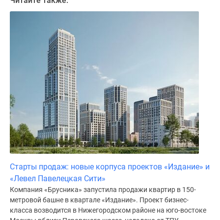
Читайте также:
поселки
у
водоема
Коттеджные
поселки
в
ипотеку
Бизнес-
центры
Коттеджи
Скидки
и
акции
Макс
Старты продаж: новые корпуса проектов «Издание» и
«Левел Павелецкая Сити»
Компания «Брусника» запустила продажи квартир в 150-
метровой башне в квартале «Издание». Проект бизнес-
класса возводится в Нижегородском районе на юго-востоке