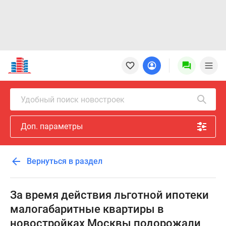
Новостройки
Квартиры
Ипотека
Новостройки
Удобный поиск новостроек
Москвы
Новостройки
Доп. параметры
Подмосковья
Новостройки
Новой
Вернуться в раздел
Москвы
Готовые
новостройки
За время действия льготной ипотеки
Новостройки
малогабаритные квартиры в
на
новостройках Москвы подорожали
карте