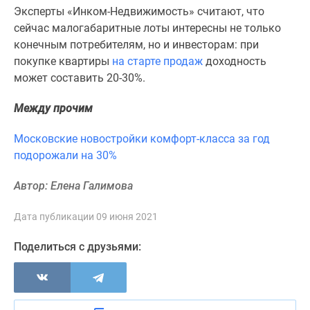
Новости
Эксперты «Инком-Недвижимость» считают, что
недвижимости
сейчас малогабаритные лоты интересны не только
Мнение
конечным потребителям, но и инвесторам: при
эксперта
покупке квартиры
на старте продаж
доходность
Аналитика
может составить 20-30%.
рынка
Между прочим
Покупателю
Экспертиза
Московские новостройки комфорт-класса за год
новостроек
подорожали на 30%
Эксперты
и
Автор: Елена Галимова
авторы
О
Дата публикации 09 июня 2021
проекте
Контакты
Поделиться с друзьями:
Реклама
на
сайте
Vk