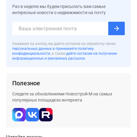
Дома
Раз в неделю мы будем присылать вам самые
и
интересные новости о недвижимости на почту
коттеджи
Коттеджные
поселки
в
Нажимая на кнопку, вы даёте согласие на обработку своих
Новой
персональных данных и принимаете политику
конфиденциальности
, а также
даёте согласие на получение
Москве
информационных и рекламных рассылок
Готовые
коттеджные
поселки
Полезное
Строящиеся
коттеджные
Следите за обновлениями Новострой-М на самых
поселки
популярных площадках интернета
Коттеджные
поселки
в
лесу
Коттеджные