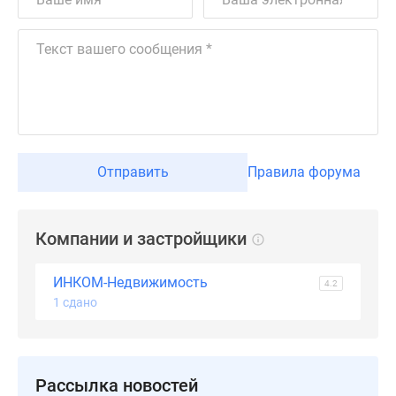
застройщиком
Rutube
Поиск
дома
в
Москве
Программа
реновации
Отправить
Правила форума
в
Москве
Новостройки
Компании и застройщики
премиум-
класса
Новостройки
ИНКОМ-Недвижимость
4.2
бизнес-
1 сдано
класса
Рассрочка
Траншевая
Рассылка новостей
ипотека