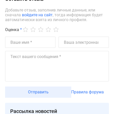
Дзен
Добавьте отзыв, заполнив личные данные, или
Машино-
сначала
войдите на сайт
, тогда информация будет
места
автоматически взята из личного профиля.
Апартаменты
Оценка
*
#траншевая
ипотека
#рассрочка
ИТ-
ипотека
Квартиры
со
скидками
до
41%
Видео
Отправить
Правила форума
360°
новостроек
Субсидированная
Рассылка новостей