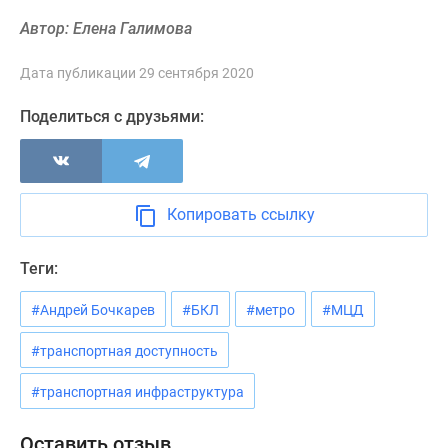
Новости
Автор: Елена Галимова
недвижимости
Мнение
Дата публикации 29 сентября 2020
эксперта
Аналитика
Поделиться с друзьями:
рынка
Покупателю
Экспертиза
новостроек
Копировать ссылку
Эксперты
и
Теги:
авторы
О
#Андрей Бочкарев
#БКЛ
#метро
#МЦД
проекте
Контакты
#транспортная доступность
Реклама
#транспортная инфраструктура
на
сайте
Оставить отзыв
Vk