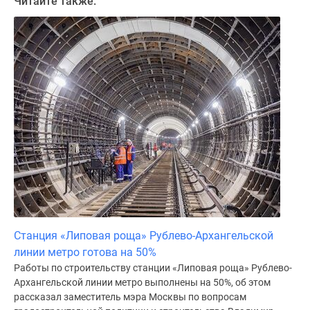
Читайте также:
Дома
и
коттеджи
Коттеджные
поселки
в
Новой
Москве
Готовые
коттеджные
поселки
Строящиеся
коттеджные
поселки
Станция «Липовая роща» Рублево-Архангельской
Коттеджные
линии метро готова на 50%
поселки
Работы по строительству станции «Липовая роща» Рублево-
в
Архангельской линии метро выполнены на 50%, об этом
лесу
рассказал заместитель мэра Москвы по вопросам
Коттеджные