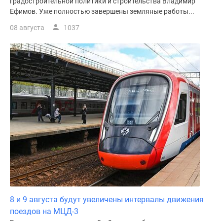
градостроительной политики и строительства Владимир
поселки
Ефимов. Уже полностью завершены земляные работы...
у
08 августа
1037
водоема
Коттеджные
поселки
в
ипотеку
Бизнес-
центры
Коттеджи
Скидки
и
акции
Макс
8 и 9 августа будут увеличены интервалы движения
поездов на МЦД-3