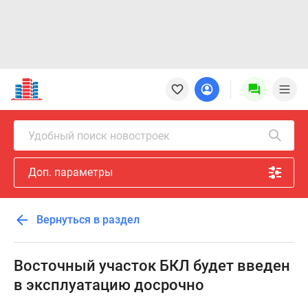
Новостройки
Квартиры
Ипотека
Новостройки
Удобный поиск новостроек
Москвы
Новостройки
Доп. параметры
Подмосковья
Новостройки
Новой
Вернуться в раздел
Москвы
Готовые
новостройки
Восточный участок БКЛ будет введен
Новостройки
в эксплуатацию досрочно
на
карте