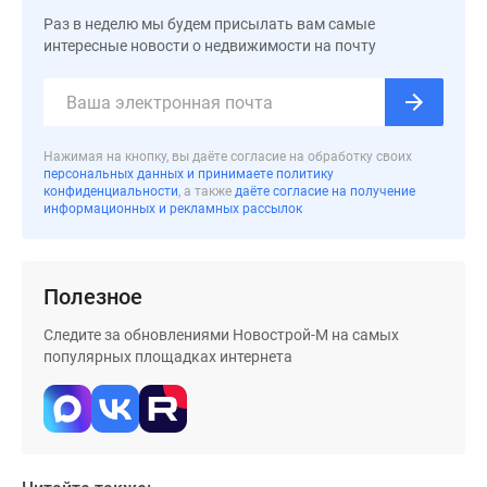
застройщиком
Раз в неделю мы будем присылать вам самые
Rutube
интересные новости о недвижимости на почту
Поиск
дома
в
Москве
Нажимая на кнопку, вы даёте согласие на обработку своих
Программа
персональных данных и принимаете политику
реновации
конфиденциальности
, а также
даёте согласие на получение
информационных и рекламных рассылок
в
Москве
Новостройки
премиум-
Полезное
класса
Следите за обновлениями Новострой-М на самых
Новостройки
популярных площадках интернета
бизнес-
класса
Рассрочка
Траншевая
ипотека