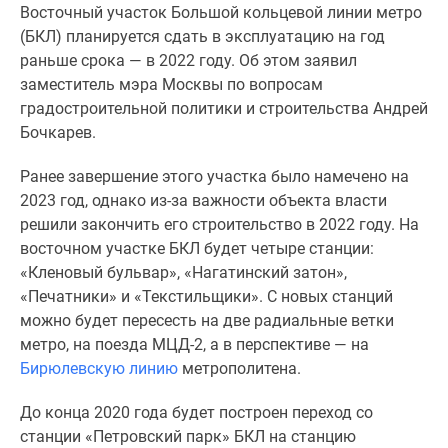
Восточный участок Большой кольцевой линии метро
Специальные
(БКЛ) планируется сдать в эксплуатацию на год
предложения
раньше срока — в 2022 году. Об этом заявил
Коммерческие
заместитель мэра Москвы по вопросам
помещения
градостроительной политики и строительства Андрей
Продавцы
Бочкарев.
и
застройщики
Ранее завершение этого участка было намечено на
Панорамы
2023 год, однако из-за важности объекта власти
новостроек
решили закончить его строительство в 2022 году. На
Видеообзор
восточном участке БКЛ будет четыре станции:
новостроек
«Кленовый бульвар», «Нагатинский затон»,
Экспертиза
«Печатники» и «Текстильщики». С новых станций
новостроек
можно будет пересесть на две радиальные ветки
Экология
метро, на поезда МЦД-2, а в перспективе — на
Москвы
Бирюлевскую линию
метрополитена.
и
Подмосковья
До конца 2020 года будет построен переход со
Студии
станции «Петровский парк» БКЛ на станцию