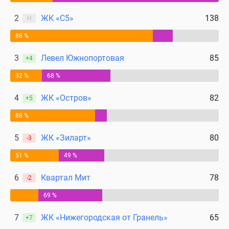
2
ЖК «С5»
138
Н
88 %
3
Левел Южнопортовая
85
+4
32 %
68 %
4
ЖК «Остров»
82
+5
88 %
5
ЖК «Зиларт»
80
-3
51 %
49 %
6
Квартал Мит
78
-2
69 %
7
ЖК «Нижегородская от Гранель»
65
+7