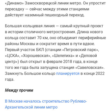
1-
«Динамо» Замоскворецкой линии метро. Он упростит
комнатные
пересадку — сейчас между этими станциями
2-
действует наземный пешеходный переход.
комнатные
3-
Большая кольцевая линия — самый крупный проект
комнатные
в истории столичного метростроения. Длина нового
Квартиры
кольца составит 70 км, оно объединит периферийные
на
районы Москвы и сократит время в пути вдвое.
карте
Первый участок БКЛ (станции «Петровский парк»,
Ипотечный
«ЦСКА», «Хорошевская», «Шелепиха» и «Деловой
калькулятор
центр») был открыт в феврале 2018 года, в конце
Семейная
того же года была запущена станция «Савеловская».
ипотека
Замкнуть Большое кольцо
планируется
в конце 2022
Военная
года.
ипотека
Между прочим
Банки
и
В Москве началось строительство Рублево-
программы
Архангельской линии метро
Медиа