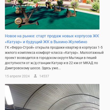
Дзен
Машино-
места
Апартаменты
#траншевая
ипотека
Новое на рынке: старт продаж новых корпусов ЖК
#рассрочка
«Катуар» и будущий ЖК в Выхино-Жулебино
ИТ-
ГК «Ферро-Строй» открыла продажи квартир в корпусах 1-5
ипотека
жилого комплекса комфорт-класса «Катуар». Малоэтажный
проект возводится в городском округе Мытищи в пешей
Квартиры
доступности от ж/д станции Катуар и в 22 км от МКАД по
со
Дмитровскому шоссе. Здесь уже...
скидками
до
15 апреля 2024
14537
41%
Видео
360°
новостроек
Субсидированная