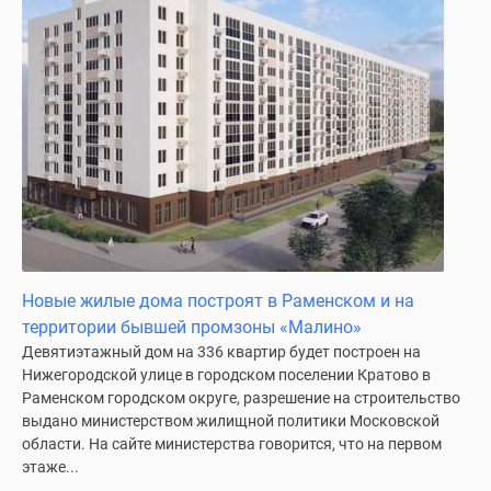
Дома
и
коттеджи
Коттеджные
поселки
в
Новой
Москве
Готовые
коттеджные
поселки
Новые жилые дома построят в Раменском и на
Строящиеся
территории бывшей промзоны «Малино»
коттеджные
Девятиэтажный дом на 336 квартир будет построен на
поселки
Нижегородской улице в городском поселении Кратово в
Коттеджные
Раменском городском округе, разрешение на строительство
поселки
выдано министерством жилищной политики Московской
в
области. На сайте министерства говорится, что на первом
лесу
этаже...
Коттеджные