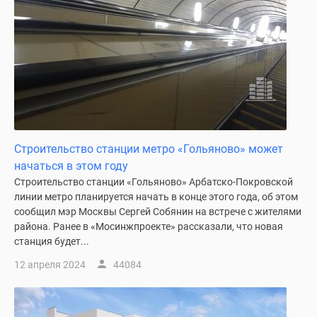
застройщиком
Rutube
Поиск
дома
в
Москве
Программа
реновации
в
Строительство станции метро «Гольяново» может
Москве
начаться в этом году
Новостройки
Строительство станции «Гольяново» Арбатско-Покровской
премиум-
линии метро планируется начать в конце этого года, об этом
класса
сообщил мэр Москвы Сергей Собянин на встрече с жителями
Новостройки
района. Ранее в «Мосинжпроекте» рассказали, что новая
бизнес-
станция будет...
класса
12 апреля 2024
44084
Рассрочка
Траншевая
ипотека