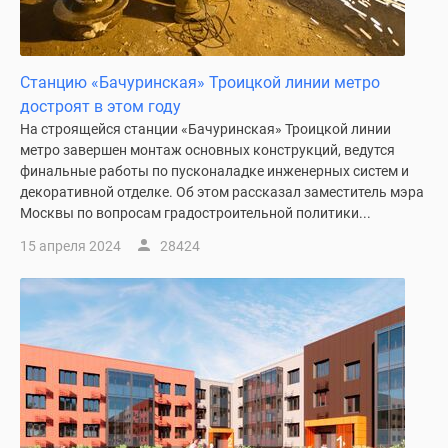
Новости
недвижимости
Мнение
Станцию «Бачуринская» Троицкой линии метро
эксперта
достроят в этом году
Аналитика
На строящейся станции «Бачуринская» Троицкой линии
рынка
метро завершен монтаж основных конструкций, ведутся
Покупателю
финальные работы по пусконаладке инженерных систем и
Экспертиза
декоративной отделке. Об этом рассказал заместитель мэра
новостроек
Москвы по вопросам градостроительной политики...
Эксперты
15 апреля 2024
28424
и
авторы
О
проекте
Контакты
Реклама
на
сайте
Vk