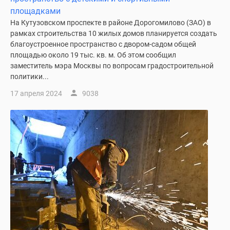
1-
площадками
комнатные
На Кутузовском проспекте в районе Дорогомилово (ЗАО) в
2-
рамках строительства 10 жилых домов планируется создать
комнатные
благоустроенное пространство с двором-садом общей
3-
площадью около 19 тыс. кв. м. Об этом сообщил
комнатные
заместитель мэра Москвы по вопросам градостроительной
Квартиры
политики...
на
17 апреля 2024
9038
карте
Ипотечный
калькулятор
Семейная
ипотека
Военная
ипотека
Банки
и
программы
Медиа