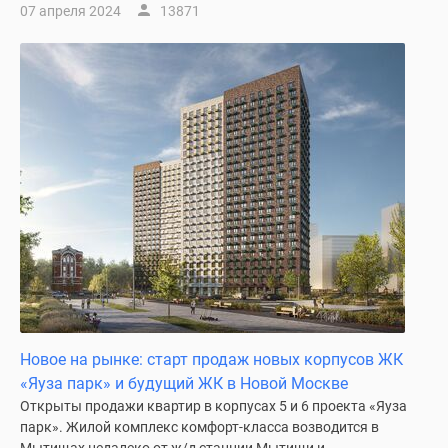
07 апреля 2024
13871
поселки
у
водоема
Коттеджные
поселки
в
ипотеку
Бизнес-
центры
Коттеджи
Скидки
и
акции
Макс
Новое на рынке: старт продаж новых корпусов ЖК
«Яуза парк» и будущий ЖК в Новой Москве
Открыты продажи квартир в корпусах 5 и 6 проекта «Яуза
парк». Жилой комплекс комфорт-класса возводится в