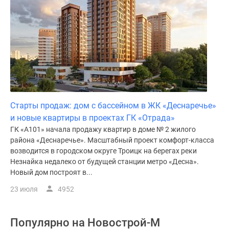
Старты продаж: дом с бассейном в ЖК «Деснаречье»
и новые квартиры в проектах ГК «Отрада»
ГК «А101» начала продажу квартир в доме № 2 жилого
района «Деснаречье». Масштабный проект комфорт-класса
возводится в городском округе Троицк на берегах реки
Незнайка недалеко от будущей станции метро «Десна».
Новый дом построят в...
23 июля
4952
Популярно на
Новострой-М