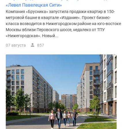
«Левел Павелецкая Сити»
поселки
Компания «Брусника» запустила продажи квартир в 150-
у
метровой башне в квартале «Издание». Проект бизнес-
водоема
класса возводится в Нижегородском районе на юго-востоке
Коттеджные
Москвы вблизи Перовского шоссе, недалеко от ТПУ
поселки
«Нижегородская». Новый...
в
07 августа
857
ипотеку
Бизнес-
центры
Коттеджи
Скидки
и
акции
Макс