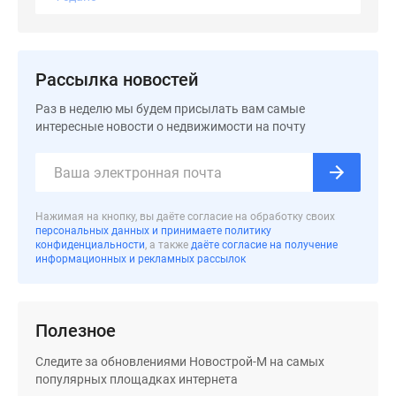
застройщиком
Rutube
Поиск
дома
Рассылка новостей
в
Раз в неделю мы будем присылать вам самые
Москве
интересные новости о недвижимости на почту
Программа
реновации
в
Москве
Новостройки
Нажимая на кнопку, вы даёте согласие на обработку своих
персональных данных и принимаете политику
премиум-
конфиденциальности
, а также
даёте согласие на получение
класса
информационных и рекламных рассылок
Новостройки
бизнес-
класса
Полезное
Рассрочка
Следите за обновлениями Новострой-М на самых
Траншевая
популярных площадках интернета
ипотека