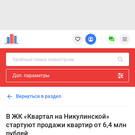
Новостройки
Квартиры
Ипотека
Новостройки
Удобный поиск новостроек
Москвы
Новостройки
Доп. параметры
Подмосковья
Новостройки
Новой
Вернуться в раздел
Москвы
Готовые
новостройки
В ЖК «Квартал на Никулинской»
Новостройки
стартуют продажи квартир от 6,4 млн
на
рублей
карте