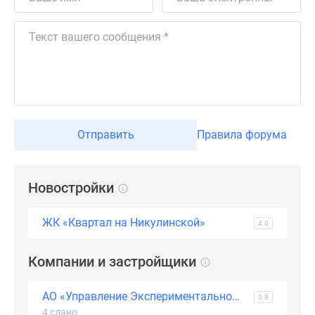
Дзен
Машино-
места
Апартаменты
#траншевая
ипотека
#рассрочка
ИТ-
Отправить
Правила форума
ипотека
Квартиры
со
Новостройки
скидками
до
ЖК «Квартал на Никулинской»
4.0
41%
Видео
Компании и застройщики
360°
новостроек
АО «Управление Экспериментальной Застройки микрорайонов» (АО «УЭЗ»)
3.8
Субсидированная
4 сдано