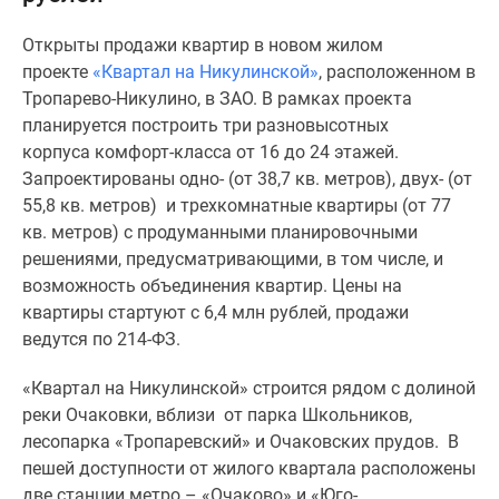
Специальные
Открыты продажи квартир в новом жилом
предложения
проекте
«Квартал на Никулинской»
, расположенном в
Коммерческие
Тропарево-Никулино, в ЗАО. В рамках проекта
помещения
планируется построить три разновысотных
Продавцы
корпуса комфорт-класса от 16 до 24 этажей.
и
Запроектированы одно- (от 38,7 кв. метров), двух- (от
застройщики
55,8 кв. метров) и трехкомнатные квартиры (от 77
Панорамы
кв. метров) с продуманными планировочными
новостроек
решениями, предусматривающими, в том числе, и
Видеообзор
возможность объединения квартир. Цены на
новостроек
квартиры стартуют с 6,4 млн рублей, продажи
Экспертиза
ведутся по 214-ФЗ.
новостроек
Экология
«Квартал на Никулинской» строится рядом с долиной
Москвы
реки Очаковки, вблизи от парка Школьников,
и
лесопарка «Тропаревский» и Очаковских прудов. В
Подмосковья
пешей доступности от жилого квартала расположены
Студии
две станции метро – «Очаково» и «Юго-