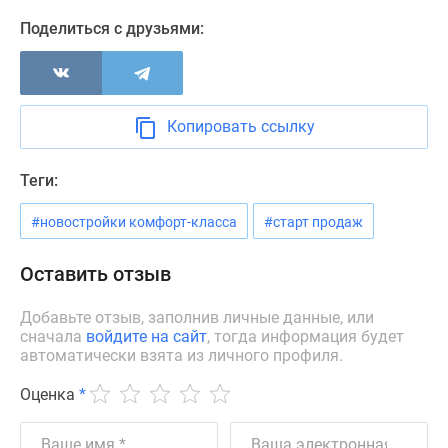
Новости
Поделиться с друзьями:
недвижимости
Мнение
эксперта
Аналитика
Копировать ссылку
рынка
Покупателю
Теги:
Экспертиза
новостроек
#новостройки комфорт-класса
#старт продаж
Эксперты
и
Оставить отзыв
авторы
О
Добавьте отзыв, заполнив личные данные, или
проекте
сначала
войдите на сайт
, тогда информация будет
Контакты
автоматически взята из личного профиля.
Реклама
Оценка
*
на
сайте
Vk