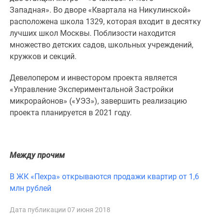
1-
Западная». Во дворе «Квартала на Никулинской»
комнатные
расположена школа 1329, которая входит в десятку
2-
лучших школ Москвы. Поблизости находится
комнатные
множество детских садов, школьных учреждений,
3-
кружков и секций.
комнатные
Квартиры
Девелопером и инвестором проекта является
на
«Управление Экспериментальной Застройки
карте
микрорайонов» («УЭЗ»),
завершить реализацию
Ипотечный
проекта планируется в 2021 году.
калькулятор
Семейная
ипотека
Военная
Между прочим
ипотека
В ЖК «Пехра» открываются продажи квартир от 1,6
Банки
млн рублей
и
программы
Дата публикации 07 июня 2018
Медиа