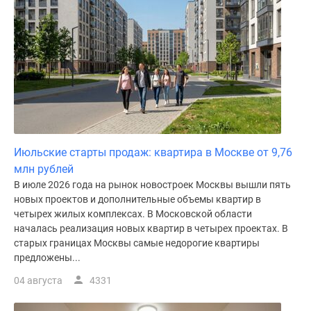
поселки
у
водоема
Коттеджные
поселки
в
ипотеку
Бизнес-
центры
Июльские старты продаж: квартира в Москве от 9,76
Коттеджи
млн рублей
Скидки
В июле 2026 года на рынок новостроек Москвы вышли пять
и
новых проектов и дополнительные объемы квартир в
четырех жилых комплексах. В Московской области
акции
началась реализация новых квартир в четырех проектах. В
Макс
старых границах Москвы самые недорогие квартиры
предложены...
04 августа
4331