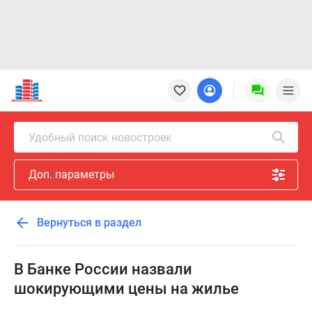
Новостройки
Квартиры
Ипотека
Новостройки
Удобный поиск новостроек
Москвы
Новостройки
Доп. параметры
Подмосковья
Новостройки
Новой
Вернуться в раздел
Москвы
Готовые
новостройки
В Банке России назвали
Новостройки
шокирующими цены на жилье
на
карте