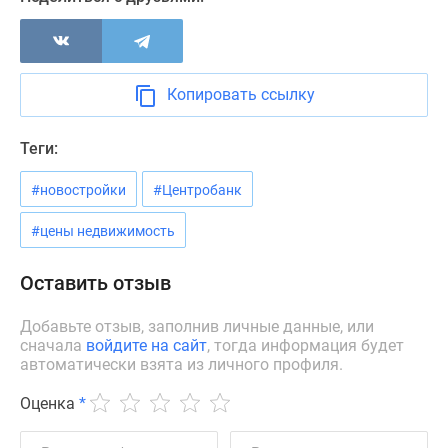
Новости
недвижимости
Мнение
эксперта
Копировать ссылку
Аналитика
рынка
Теги:
Покупателю
Экспертиза
#новостройки
#Центробанк
новостроек
Эксперты
#цены недвижимость
и
авторы
Оставить отзыв
О
проекте
Добавьте отзыв, заполнив личные данные, или
сначала
войдите на сайт
, тогда информация будет
Контакты
автоматически взята из личного профиля.
Реклама
на
Оценка
*
сайте
Vk