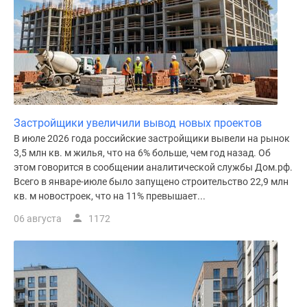
Дома
и
коттеджи
Коттеджные
поселки
в
Новой
Застройщики увеличили вывод новых проектов
Москве
В июле 2026 года российские застройщики вывели на рынок
Готовые
3,5 млн кв. м жилья, что на 6% больше, чем год назад. Об
коттеджные
этом говорится в сообщении аналитической службы Дом.рф.
поселки
Всего в январе-июле было запущено строительство 22,9 млн
Строящиеся
кв. м новостроек, что на 11% превышает...
коттеджные
06 августа
1172
поселки
Коттеджные
поселки
в
лесу
Коттеджные