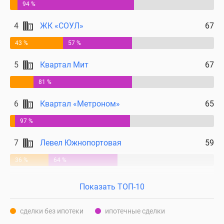
94 %
4
ЖК «СОУЛ»
67
43 %
57 %
5
Квартал Мит
67
81 %
6
Квартал «Метроном»
65
97 %
7
Левел Южнопортовая
59
36 %
64 %
Показать ТОП-10
сделки без ипотеки
ипотечные сделки