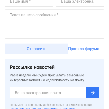
Дзен
Машино-
места
Апартаменты
#траншевая
ипотека
#рассрочка
ИТ-
Отправить
Правила форума
ипотека
Квартиры
со
Рассылка новостей
скидками
до
Раз в неделю мы будем присылать вам самые
интересные новости о недвижимости на почту
41%
Видео
360°
новостроек
Субсидированная
Нажимая на кнопку, вы даёте согласие на обработку своих
персональных данных и принимаете политику