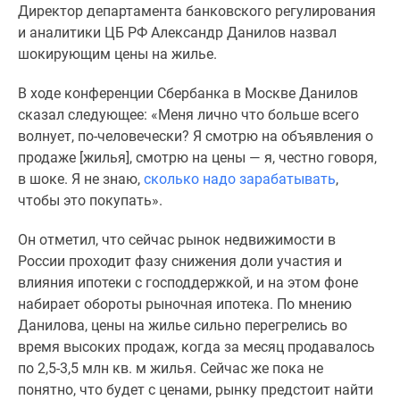
Директор департамента банковского регулирования
Специальные
и аналитики ЦБ РФ Александр Данилов назвал
предложения
шокирующим цены на жилье.
Коммерческие
помещения
В ходе конференции Сбербанка в Москве Данилов
Продавцы
сказал следующее: «Меня лично что больше всего
и
волнует, по-человечески? Я смотрю на объявления о
застройщики
продаже [жилья], смотрю на цены — я, честно говоря,
Панорамы
в шоке. Я не знаю,
сколько надо зарабатывать
,
новостроек
чтобы это покупать».
Видеообзор
новостроек
Он отметил, что сейчас рынок недвижимости в
Экспертиза
России проходит фазу снижения доли участия и
новостроек
влияния ипотеки с господдержкой, и на этом фоне
Экология
набирает обороты рыночная ипотека. По мнению
Москвы
Данилова, цены на жилье сильно перегрелись во
и
время высоких продаж, когда за месяц продавалось
Подмосковья
по 2,5-3,5 млн кв. м жилья. Сейчас же пока не
Студии
понятно, что будет с ценами, рынку предстоит найти