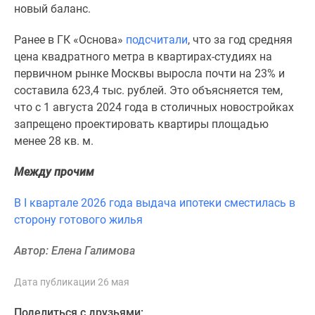
1-
новый баланс.
комнатные
2-
Ранее в ГК «Основа»
подсчитали
, что за год средняя
комнатные
цена квадратного метра в квартирах-студиях на
3-
первичном рынке Москвы выросла почти на 23% и
комнатные
составила 623,4 тыс. рублей. Это объясняется тем,
Квартиры
что с 1 августа 2024 года в столичных новостройках
на
запрещено проектировать квартиры площадью
карте
менее 28 кв. м.
Ипотечный
Между прочим
калькулятор
Семейная
В I квартале 2026 года выдача ипотеки сместилась в
ипотека
сторону готового жилья
Военная
ипотека
Автор: Елена Галимова
Банки
и
Дата публикации 26 мая
программы
Медиа
Поделиться с друзьями: