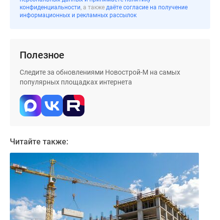
застройщиком
конфиденциальности
, а также
даёте согласие на получение
Rutube
информационных и рекламных рассылок
Поиск
дома
в
Полезное
Москве
Следите за обновлениями Новострой-М на самых
Программа
популярных площадках интернета
реновации
в
Москве
Новостройки
премиум-
Читайте также:
класса
Новостройки
бизнес-
класса
Рассрочка
Траншевая
ипотека