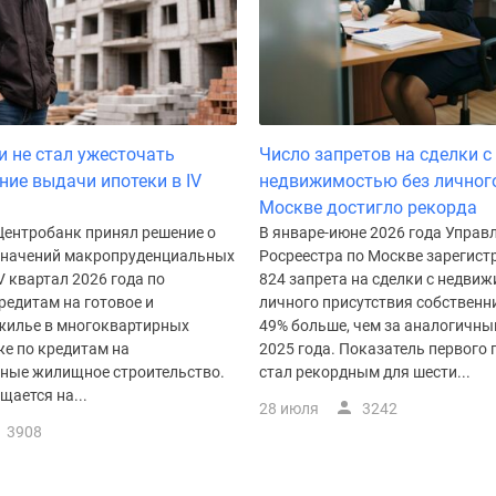
и не стал ужесточать
Число запретов на сделки с
ние выдачи ипотеки в IV
недвижимостью без личного
Москве достигло рекорда
Центробанк принял решение о
В январе-июне 2026 года Управ
значений макропруденциальных
Росреестра по Москве зарегист
V квартал 2026 года по
824 запрета на сделки с недви
редитам на готовое и
личного присутствия собственни
жилье в многоквартирных
49% больше, чем за аналогичны
же по кредитам на
2025 года. Показатель первого 
ные жилищное строительство.
стал рекордным для шести...
щается на...
28 июля
3242
3908