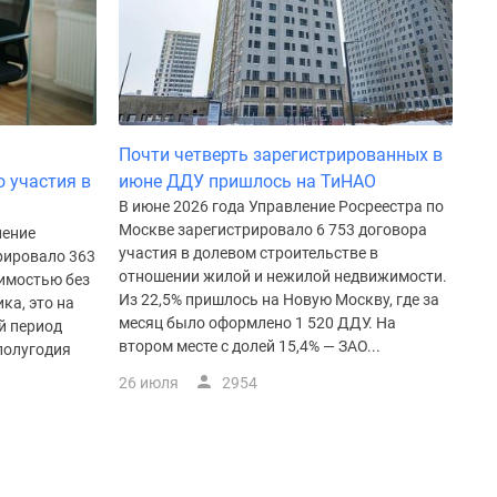
Почти четверть зарегистрированных в
 участия в
июне ДДУ пришлось на ТиНАО
В июне 2026 года Управление Росреестра по
Москве зарегистрировало 6 753 договора
ление
участия в долевом строительстве в
рировало 363
отношении жилой и нежилой недвижимости.
жимостью без
Из 22,5% пришлось на Новую Москву, где за
ка, это на
месяц было оформлено 1 520 ДДУ. На
й период
втором месте с долей 15,4% — ЗАО...
полугодия
26 июля
2954