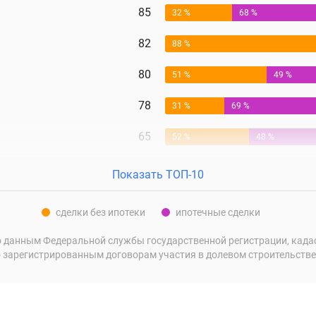
85
32 %
68 %
82
88 %
80
51 %
49 %
78
31 %
69 %
65
52 %
48 %
Показать ТОП-10
сделки без ипотеки
ипотечные сделки
 данным Федеральной службы государственной регистрации, кадаст
 зарегистрированным договорам участия в долевом строительстве