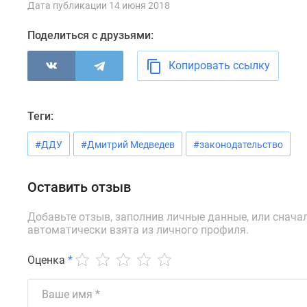
Дата публикации 14 июня 2018
комнатные
Квартиры
Поделиться с друзьями:
на
карте
Ипотечный
Копировать ссылку
калькулятор
Семейная
ипотека
Теги:
Военная
ипотека
#ДДУ
#Дмитрий Медведев
#законодательство
Банки
и
программы
Оставить отзыв
Медиа
Новости
недвижимости
Добавьте отзыв, заполнив личные данные, или снача
Мнение
автоматически взята из личного профиля.
эксперта
Аналитика
Оценка
*
рынка
Покупателю
Экспертиза