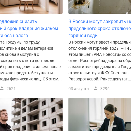
едложил снизить
В России могут закрепить 
ый срок владения жильем
предельного срока отключ
и без налога
горячей воды
та Госдумы по труду,
В России могут ввести предель
политике и делам ветеранов
отключения горячей воды — 14 
ов снова выступил с
этом пишет «РИА Новости» со с
сократить с пяти до трех лет
ответ Роспотребнадзора на об
 срок владения жильем, после
заместителя председателя Госд
 можно продать без уплаты
строительству и ЖКХ Светланы
ходы физических лиц. Об этом...
Разворотневой. Ранее депутат..
2621
03 августа
3296