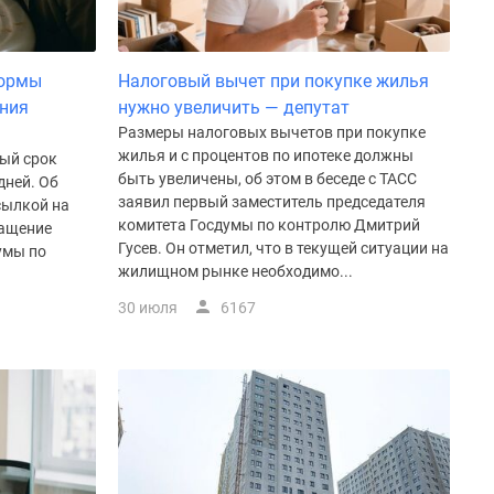
нормы
Налоговый вычет при покупке жилья
ения
нужно увеличить — депутат
Размеры налоговых вычетов при покупке
жилья и с процентов по ипотеке должны
ный срок
быть увеличены, об этом в беседе с ТАСС
дней. Об
заявил первый заместитель председателя
сылкой на
комитета Госдумы по контролю Дмитрий
ращение
Гусев. Он отметил, что в текущей ситуации на
умы по
жилищном рынке необходимо...
.
30 июля
6167