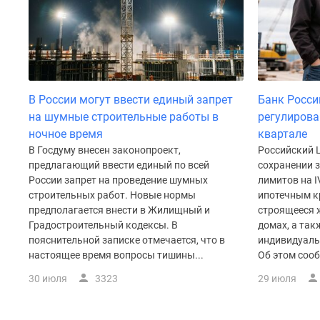
Рассрочка
Траншевая
ипотека
Дома
и
коттеджи
Коттеджные
В России могут ввести единый запрет
Банк Росси
поселки
на шумные строительные работы в
регулирова
в
ночное время
квартале
Новой
Москве
В Госдуму внесен законопроект,
Российский 
Готовые
предлагающий ввести единый по всей
сохранении 
коттеджные
России запрет на проведение шумных
лимитов на I
поселки
строительных работ. Новые нормы
ипотечным к
Строящиеся
предполагается внести в Жилищный и
строящееся 
коттеджные
Градостроительный кодексы. В
домах, а так
поселки
пояснительной записке отмечается, что в
индивидуаль
Коттеджные
настоящее время вопросы тишины...
Об этом сооб
поселки
в
30 июля
3323
29 июля
лесу
Коттеджные