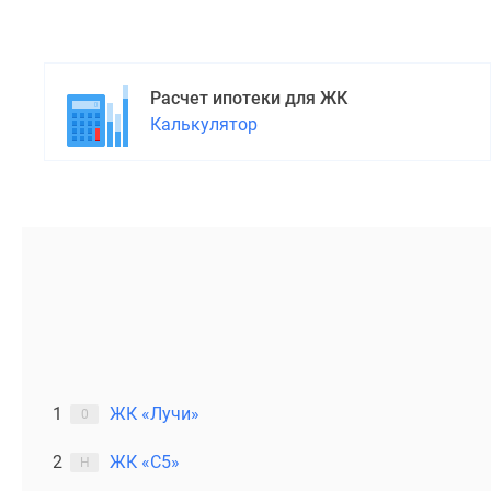
поселки
у
водоема
Коттеджные
поселки
Расчет ипотеки для ЖК
в
Калькулятор
ипотеку
Бизнес-
центры
Коттеджи
Скидки
и
акции
Макс
1
ЖК «Лучи»
0
2
ЖК «С5»
Н