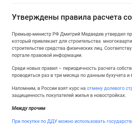
Специальные
предложения
Коммерческие
Утверждены правила расчета с
помещения
Продавцы
и
Премьер-министр РФ Дмитрий Медведев утвердил пра
застройщики
который привлекает для строительства многокварти
Панорамы
новостроек
строительстве средства физических лиц. Соответст
Видеообзор
портале правовой информации.
новостроек
Экспертиза
Среди новых правил – периодичность расчета собств
новостроек
проводиться раз в три месяца по данным бухучета и 
Экология
Москвы
Напомним, в России взят курс на
отмену долевого ст
и
Подмосковья
защищенность покупателей жилья в новостройках.
Студии
1-
Между прочим
комнатные
2-
При покупке по ДДУ можно использовать государст
комнатные
3-