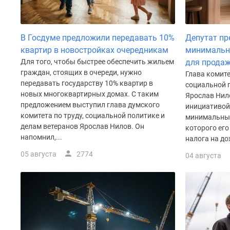
до
41%
Видео
В Госдуме предложили передавать 10%
Депутат пр
360°
квартир в новостройках очередникам
минимальн
новостроек
Субсидированная
Для того, чтобы быстрее обеспечить жильем
для продаж
застройщиком
граждан, стоящих в очереди, нужно
Глава комите
Rutube
передавать государству 10% квартир в
социальной 
Поиск
новых многоквартирных домах. С таким
Ярослав Нил
дома
предложением выступил глава думского
инициативой 
в
комитета по труду, социальной политике и
минимальный
Москве
делам ветеранов Ярослав Нилов. Он
которого его
Программа
напомнил,...
налога на до
реновации
в
05 августа
2774
04 августа
Москве
Новостройки
премиум-
класса
Новостройки
бизнес-
класса