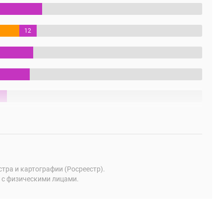
12
%
ра и картографии (Росреестр).
 с физическими лицами.