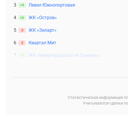
3
Левел Южнопортовая
+4
4
ЖК «Остров»
+6
5
ЖК «Зиларт»
-3
6
Квартал Мит
-2
7
ЖК «Нижегородская от Гранель»
+7
Статистическая информация по
Учитываются сделки по