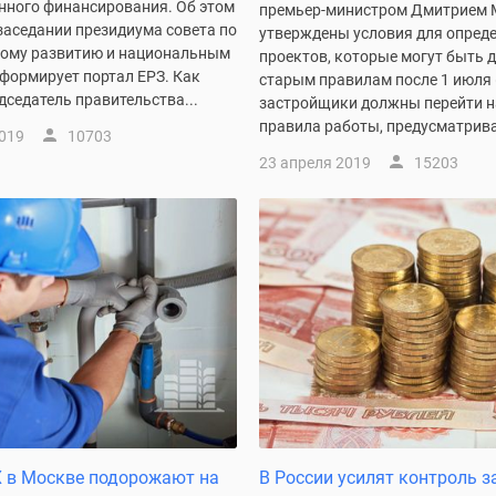
нного финансирования. Об этом
премьер-министром Дмитрием 
заседании президиума совета по
утверждены условия для опред
кому развитию и национальным
проектов, которые могут быть 
формирует портал ЕРЗ. Как
старым правилам после 1 июля 
седатель правительства...
застройщики должны перейти н
правила работы, предусматрив
2019
10703
23 апреля 2019
15203
 в Москве подорожают на
В России усилят контроль з