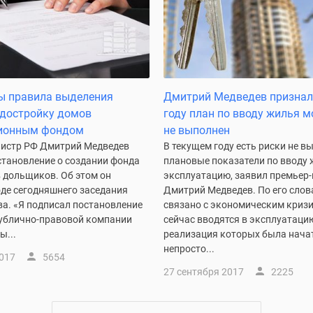
ы правила выделения
Дмитрий Медведев признал,
 достройку домов
году план по вводу жилья 
ионным фондом
не выполнен
истр РФ Дмитрий Медведев
В текущем году есть риски не в
становление о создании фонда
плановые показатели по вводу 
 дольщиков. Об этом он
эксплуатацию, заявил премьер
оде сегодняшнего заседания
Дмитрий Медведев. По его слов
ва. «Я подписал постановление
связано с экономическим криз
публично-правовой компании
сейчас вводятся в эксплуатаци
ы...
реализация которых была нача
непросто...
2017
5654
27 сентября 2017
2225