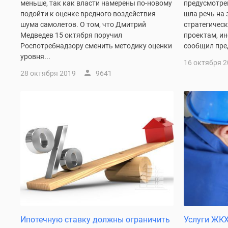
меньше, так как власти намерены по-новому
предусмотре
комнатные
подойти к оценке вредного воздействия
шла речь на 
Квартиры
шума самолетов. О том, что Дмитрий
стратегичес
на
Медведев 15 октября поручил
проектам, ин
карте
Роспотребнадзору сменить методику оценки
сообщил пред
Ипотечный
уровня...
калькулятор
16 октября 
Семейная
28 октября 2019
9641
ипотека
Военная
ипотека
Банки
и
программы
Медиа
Новости
недвижимости
Мнение
эксперта
Аналитика
рынка
Покупателю
Ипотечную ставку должны ограничить
Услуги ЖКХ
Экспертиза