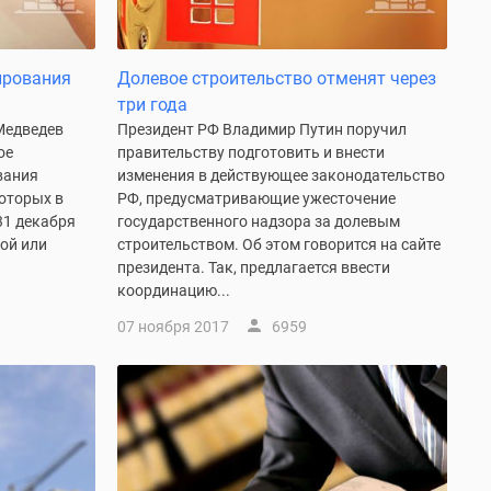
ирования
Долевое строительство отменят через
три года
Медведев
Президент РФ Владимир Путин поручил
ое
правительству подготовить и внести
вания
изменения в действующее законодательство
которых в
РФ, предусматривающие ужесточение
31 декабря
государственного надзора за долевым
рой или
строительством. Об этом говорится на сайте
президента. Так, предлагается ввести
координацию...
07 ноября 2017
6959