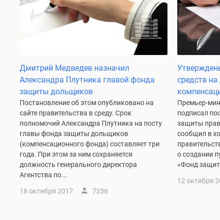
Рассрочка
Траншевая
ипотека
Дома
и
коттеджи
Коттеджные
Дмитрий Медведев назначил
Утвержден
поселки
Александра Плутника главой фонда
средств на
в
защиты дольщиков
компенсац
Новой
Москве
Постановление об этом опубликовано на
Премьер-мин
Готовые
сайте правительства в среду. Срок
подписал по
коттеджные
полномочий Александра Плутника на посту
защиты прав
поселки
главы фонда защиты дольщиков
сообщил в х
Строящиеся
(компенсационного фонда) составляет три
правительст
коттеджные
года. При этом за ним сохраняется
о создании 
поселки
должность генерального директора
«Фонд защит
Коттеджные
Агентства по...
12 октября 
поселки
в
18 октября 2017
7256
лесу
Коттеджные