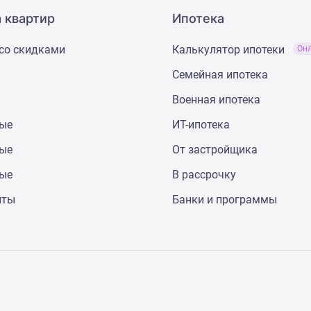
 квартир
Ипотека
со скидками
Калькулятор ипотеки
Он
Семейная ипотека
Военная ипотека
ные
ИТ-ипотека
ные
От застройщика
ные
В рассрочку
нты
Банки и программы