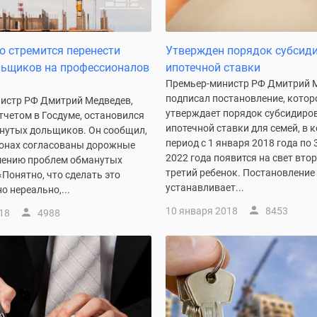
о стремится перенести
Утвержден порядок субсид
льщиков на профессионалов
ипотечной ставки
Премьер-министр РФ Дмитрий 
подписал постановление, котор
истр РФ Дмитрий Медведев,
утверждает порядок субсидиро
тчетом в Госдуме, остановился
ипотечной ставки для семей, в 
анутых дольщиков. Он сообщил,
период с 1 января 2018 года по 
гионах согласованы дорожные
2022 года появится на свет вто
шению проблем обманутых
третий ребенок. Постановление
Понятно, что сделать это
устанавливает...
 нереально,...
10 января 2018
8453
18
4988