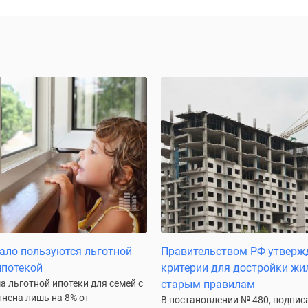
ало пользуются льготной
Правительством РФ утверж
ипотекой
критерии для достройки жи
 льготной ипотеки для семей с
старым правилам
нена лишь на 8% от
В постановлении № 480, подпи