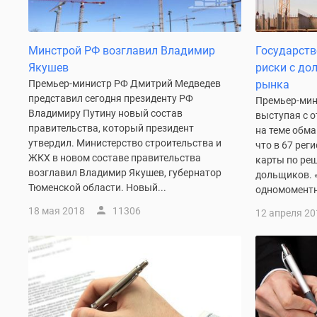
до
41%
Видео
Минстрой РФ возглавил Владимир
Государств
360°
Якушев
риски с до
новостроек
Субсидированная
Премьер-министр РФ Дмитрий Медведев
рынка
застройщиком
представил сегодня президенту РФ
Премьер-мин
Rutube
Владимиру Путину новый состав
выступая с о
Поиск
правительства, который президент
на теме обм
дома
утвердил. Министерство строительства и
что в 67 ре
в
ЖКХ в новом составе правительства
карты по ре
Москве
возглавил Владимир Якушев, губернатор
дольщиков. «
Программа
Тюменской области. Новый...
одномоментно
реновации
в
18 мая 2018
11306
12 апреля 20
Москве
Новостройки
премиум-
класса
Новостройки
бизнес-
класса