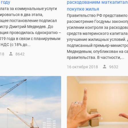
 году
расходованием маткапитал
плата за коммунальные услуги
покупке жилья
ироваться в два этапа,
Правительство РФ представило
ющее постановление подписал
рассмотрение Госдумы законоп
истр Дмитрий Медведев. До
усилении контроля за расходо
сация проводилась однократно –
средств материнского капитала
2019 года в связи с планируемым
улучшение жилищных условий. 
ДС (с 18% до...
подписанный премьер-министр
Медведевым, опубликован на с
018
8642
правительства. В частности,...
16 октября 2018
9632