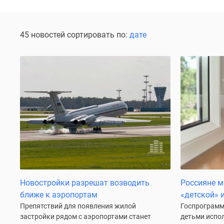
Специальные
предложения
Коммерческие
помещения
45 новостей сортировать по:
дате
Продавцы
и
застройщики
Панорамы
новостроек
Видеообзор
новостроек
Экспертиза
новостроек
Экология
Москвы
и
Подмосковья
Студии
1-
Новостройки разрешат возводить
Россияне м
комнатные
ближе к аэропортам
«детской» 
2-
Препятствий для появления жилой
Госпрограмма
комнатные
застройки рядом с аэропортами станет
детьми испол
3-