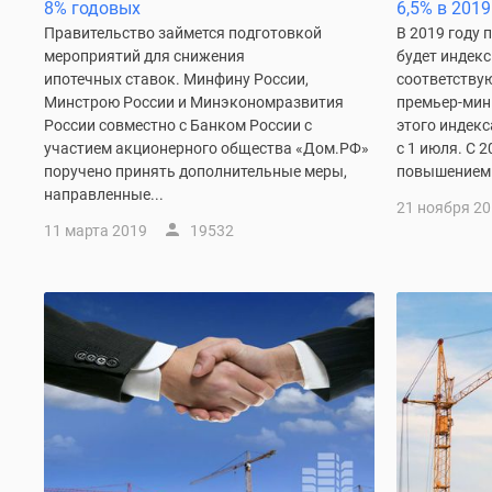
новостроек
8% годовых
6,5% в 2019
Эксперты
Правительство займется подготовкой
В 2019 году 
и
мероприятий для снижения
будет индекс
авторы
ипотечных ставок. Минфину России,
соответству
О
Минстрою России и Минэкономразвития
премьер-мин
проекте
России совместно с Банком России с
этого индек
Контакты
участием акционерного общества «Дом.РФ»
с 1 июля. С 
Реклама
поручено принять дополнительные меры,
повышением Н
на
направленные...
сайте
21 ноября 2
Vk
11 марта 2019
19532
Дзен
Машино-
места
Апартаменты
#траншевая
ипотека
#рассрочка
ИТ-
ипотека
Квартиры
со
скидками