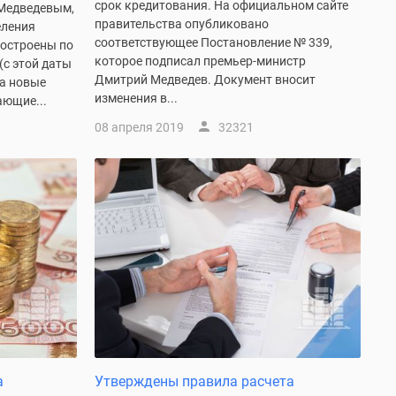
срок кредитования. На официальном сайте
Медведевым,
правительства опубликовано
еления
соответствующее Постановление № 339,
достроены по
которое подписал премьер-министр
(с этой даты
Дмитрий Медведев. Документ вносит
а новые
изменения в...
ающие...
08 апреля 2019
32321
а
Утверждены правила расчета