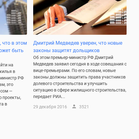
 что в этом
Дмитрий Медведев уверен, что новые
может быть
законы защитят дольщиков
Об этом премьер-министр РФ Дмитрий
Медведев заявил сегодня в ходе совещания с
ыйти на
вице-премьерами. По его словам, новые
жилья в
законы должны защитить права участников
-министр РФ
долевого строительства и улучшить
ам, это
ситуацию в сфере жилищного строительства,
исом —
передает РИА...
ю проекты,
та в
29 декабря 2016
3521