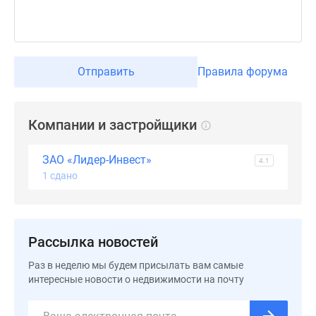
застройщиком
Rutube
Поиск
дома
Отправить
Правила форума
в
Москве
Программа
реновации
Компании и застройщики
в
Москве
ЗАО «Лидер-Инвест»
4.1
Новостройки
1 сдано
премиум-
класса
Новостройки
Рассылка новостей
бизнес-
класса
Раз в неделю мы будем присылать вам самые
Рассрочка
интересные новости о недвижимости на почту
Траншевая
ипотека