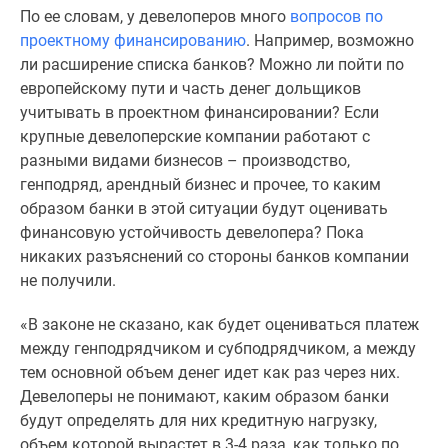
1-
По ее словам, у девелоперов много
вопросов по
комнатные
проектному финансированию
. Например, возможно
2-
ли расширение списка банков? Можно ли пойти по
комнатные
европейскому пути и часть денег дольщиков
3-
учитывать в проектном финансировании? Если
комнатные
крупные девелоперские компании работают с
Квартиры
разными видами бизнесов – производство,
на
генподряд, арендный бизнес и прочее, то каким
карте
образом банки в этой ситуации будут оценивать
Ипотечный
финансовую устойчивость девелопера? Пока
калькулятор
никаких разъяснений со стороны банков компании
Семейная
не получили.
ипотека
Военная
«В законе не сказано, как будет оцениваться платеж
ипотека
между генподрядчиком и субподрядчиком, а между
Банки
тем основной объем денег идет как раз через них.
и
Девелоперы не понимают, каким образом банки
программы
будут определять для них кредитную нагрузку,
Медиа
объем которой вырастет в 3-4 раза, как только по