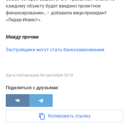
Новости
каждому объекту будет введено проектное
недвижимости
финансирование», – добавила вице-президент
Мнение
«Лидер-Инвест».
эксперта
Аналитика
Между прочим
рынка
Покупателю
Застройщики могут стать банкозависимыми
Экспертиза
новостроек
Эксперты
и
Дата публикации 04 сентября 2018
авторы
О
Поделиться с друзьями:
проекте
Контакты
Реклама
на
Копировать ссылку
сайте
Vk