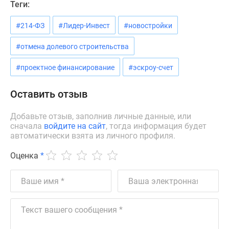
Теги:
Дзен
Машино-
#214-ФЗ
#Лидер-Инвест
#новостройки
места
#отмена долевого строительства
Апартаменты
#траншевая
#проектное финансирование
#эскроу-счет
ипотека
#рассрочка
Оставить отзыв
ИТ-
ипотека
Добавьте отзыв, заполнив личные данные, или
Квартиры
сначала
войдите на сайт
, тогда информация будет
со
автоматически взята из личного профиля.
скидками
Оценка
*
до
41%
Видео
360°
новостроек
Субсидированная