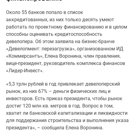
Специальные
Около 55 банков попало в список
предложения
аккредитованных, из них только десять умеют
Коммерческие
работать по проектному финансированию и в целом
помещения
способны оценивать кредитоспособность
Продавцы
девелопера. Об этом заявила на бизнес-бранче
и
«Девелопмент: перезагрузка», организованном ИД
застройщики
«Коммерсантъ», Елена Воронина, член правления,
Панорамы
вице-президент, руководитель комплекса финансов
новостроек
«Лидер-Инвест».
Видеообзор
новостроек
«5,3 трлн рублей в год привлекает девелоперский
Экспертиза
рынок, из них 67% – деньги физических лиц и
новостроек
инвесторов. Есть приказ президента, чтобы рынок
Экология
достиг 120 млн кв. метров в год. Вопрос в том,
Москвы
хватит ли банковской капитализации и ликвидности
и
для поддержания строительства и выполнения указа
Подмосковья
президента», – сообщила Елена Воронина.
Студии