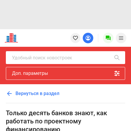
Новостройки
Квартиры
Ипотека
Новостройки
Удобный поиск новостроек
Москвы
Новостройки
Доп. параметры
Подмосковья
Новостройки
Новой
Вернуться в раздел
Москвы
Готовые
новостройки
Только десять банков знают, как
Новостройки
работать по проектному
на
финансированию
карте