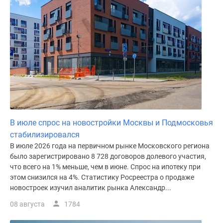
поселки
у
водоема
Коттеджные
поселки
в
ипотеку
Бизнес-
центры
Коттеджи
В июле спрос на новостройки Москвы и Подмосковья
Скидки
стабилизировался
и
В июле 2026 года на первичном рынке Московского региона
акции
было зарегистрировано 8 728 договоров долевого участия,
Макс
что всего на 1% меньше, чем в июне. Спрос на ипотеку при
этом снизился на 4%. Статистику Росреестра о продаже
новостроек изучил аналитик рынка Александр...
08 августа
1784