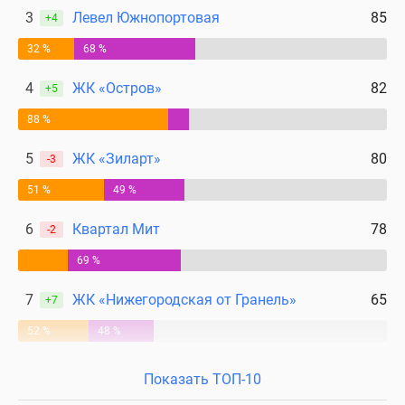
3
Левел Южнопортовая
85
+4
32 %
68 %
4
ЖК «Остров»
82
+5
88 %
5
ЖК «Зиларт»
80
-3
51 %
49 %
6
Квартал Мит
78
-2
69 %
7
ЖК «Нижегородская от Гранель»
65
+7
52 %
48 %
Показать ТОП-10