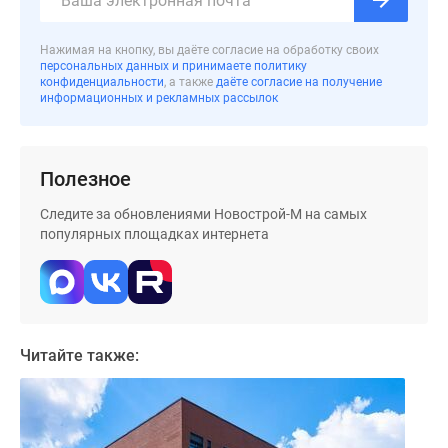
Дома
и
Нажимая на кнопку, вы даёте согласие на обработку своих
коттеджи
персональных данных и принимаете политику
конфиденциальности
, а также
даёте согласие на получение
Коттеджные
информационных и рекламных рассылок
поселки
в
Новой
Полезное
Москве
Готовые
Следите за обновлениями Новострой-М на самых
коттеджные
популярных площадках интернета
поселки
Строящиеся
коттеджные
поселки
Коттеджные
Читайте также:
поселки
в
лесу
Коттеджные