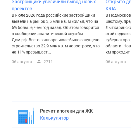
поселки
Застройщики увеличили вывод новых
Открыто дв
у
проектов
ЮЛА
водоема
В июле 2026 года российские застройщики
В Подмосков
Коттеджные
вывели на рынок 3,5 млн кв. м жилья, что на
шестому, пре
поселки
6% больше, чем год назад. Об этом говорится
Лыткаринской
в
в сообщении аналитической службы
этой недели
ипотеку
Дом.рф. Всего в январе-июле было запущено
губернатора
Бизнес-
строительство 22,9 млн кв. м новостроек, что
области. Но
центры
на 11% превышает...
км проходит 
Коттеджи
Скидки
06 августа
2711
06 августа
и
акции
Макс
Расчет ипотеки для ЖК
Калькулятор