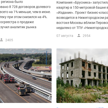
 региона было
Компания «Брусника» запустил
вано 8 728 договоров долевого
квартир в 150-метровой башне 
 всего на 1% меньше, чем в июне.
«Издание». Проект бизнес-клас
теку при этом снизился на 4%.
возводится в Нижегородском ра
Росреестра о продаже
востоке Москвы вблизи Перовск
изучил аналитик рынка
недалеко от ТПУ «Нижегородска
07 августа
2954
2405