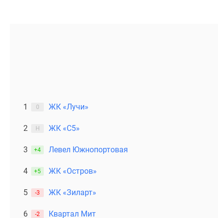
1
ЖК «Лучи»
0
2
ЖК «С5»
Н
3
Левел Южнопортовая
+4
4
ЖК «Остров»
+5
5
ЖК «Зиларт»
-3
6
Квартал Мит
-2