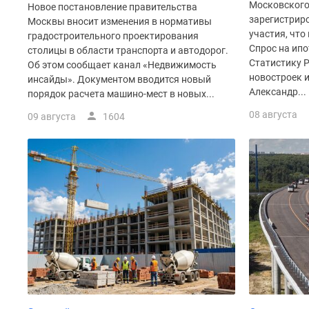
Московского
Рассрочка
Новое постановление правительства
зарегистриро
Траншевая
Москвы вносит изменения в нормативы
ипотека
участия, что
градостроительного проектирования
Дома
Спрос на ипо
столицы в области транспорта и автодорог.
и
Статистику 
Об этом сообщает канал «Недвижимость
коттеджи
новостроек 
инсайды». Документом вводится новый
Коттеджные
Александр...
порядок расчета машино-мест в новых...
поселки
08 августа
в
09 августа
1604
Новой
Москве
Готовые
коттеджные
поселки
Строящиеся
коттеджные
поселки
Коттеджные
поселки
в
лесу
Коттеджные