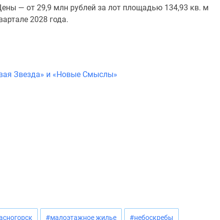
 Цены — от 29,9 млн рублей за лот площадью 134,93 кв. м
вартале 2028 года.
овая Звезда» и «Новые Смыслы»
асногорск
#малоэтажное жилье
#небоскребы