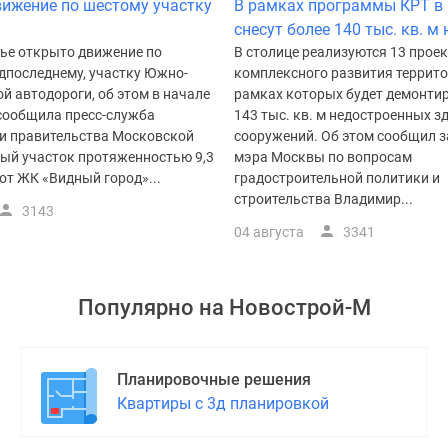
ижение по шестому участку
В рамках программы КРТ в
снесут более 140 тыс. кв. м
ье открыто движение по
В столице реализуются 13 прое
дпоследнему, участку Южно-
комплексного развития террито
 автодороги, об этом в начале
рамках которых будет демонти
 сообщила пресс-служба
143 тыс. кв. м недостроенных з
 и правительства Московской
сооружений. Об этом сообщил 
вый участок протяженностью 9,3
мэра Москвы по вопросам
от ЖК «Видный город»...
градостроительной политики и
строительства Владимир...
3143
04 августа
3341
Популярно на
Новострой-М
Планировочные решения
Квартиры с 3д планировкой