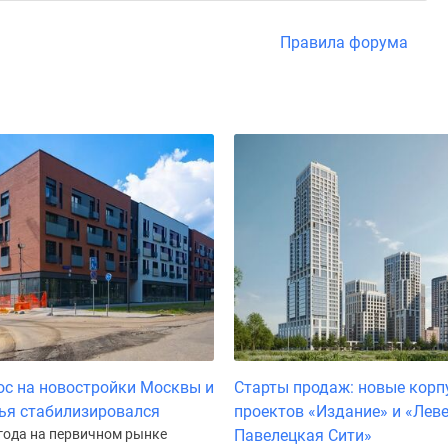
Правила форума
ос на новостройки Москвы и
Старты продаж: новые корп
ья стабилизировался
проектов «Издание» и «Лев
 года на первичном рынке
Павелецкая Сити»