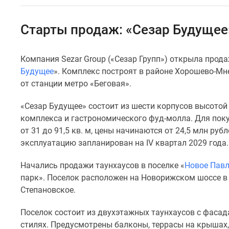
Специальные
предложения
Коммерческие
Старты продаж: «Сезар Будущее
помещения
Продавцы
и
Компания Sezar Group («Сезар Групп») открыла прод
застройщики
Будущее
». Комплекс построят в районе Хорошево-Мн
Панорамы
новостроек
от станции метро «Беговая».
Видеообзор
новостроек
«Сезар Будущее» состоит из шести корпусов высотой 
Экспертиза
комплекса и гастрономического фуд-молла. Для пок
новостроек
от 31 до 91,5 кв. м, цены начинаются от 24,5 млн руб
Экология
эксплуатацию запланирован на IV квартал 2029 года.
Москвы
и
Подмосковья
Начались продажи таунхаусов в поселке «
Новое Пав
Студии
парк». Поселок расположен на Новорижском шоссе в 
1-
Степановское.
комнатные
2-
Поселок состоит из двухэтажных таунхаусов с фаса
комнатные
стилях. Предусмотрены балконы, террасы на крышах
3-