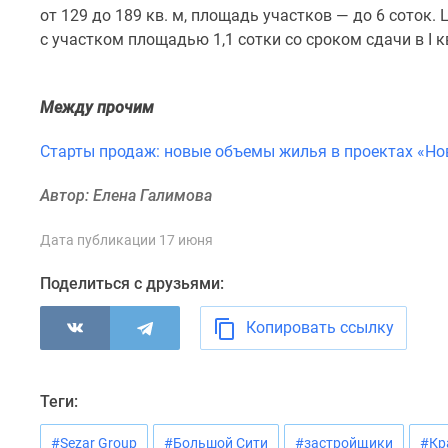
комнатные
от 129 до 189 кв. м, площадь участков — до 6 соток.
Квартиры
с участком площадью 1,1 сотки со сроком сдачи в I к
на
карте
Ипотечный
Между прочим
калькулятор
Семейная
Старты продаж: новые объемы жилья в проектах «Н
ипотека
Военная
ипотека
Автор: Елена Галимова
Банки
и
Дата публикации 17 июня
программы
Медиа
Поделиться с друзьями:
Новости
недвижимости
Копировать ссылку
Мнение
эксперта
Аналитика
рынка
Теги:
Покупателю
Экспертиза
#Sezar Group
#Большой Сити
#застройщики
#Кр