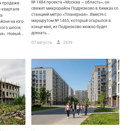
№ 1484 проекта «Москва — область», он
а продажи
свяжет микрорайон Подрезково в Химках со
в квартале
станцией метро «Планерная». Вместе с
са
маршрутом № 1465, который открылся в
йоне на юго-
конце мая, из Подрезково можно будет
ого шоссе,
доехать...
я». Новый...
07 августа
2639