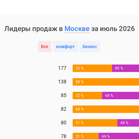
Лидеры продаж в
Москве
за июль 2026
Все
комфорт
бизнес
177
20 %
80 %
138
88 %
85
32 %
68 %
82
88 %
80
51 %
49 %
78
31 %
69 %