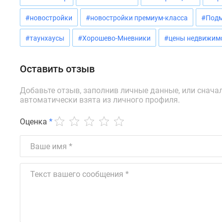
новостроек
Эксперты
#новостройки
#новостройки премиум-класса
#Подм
и
авторы
#таунхаусы
#Хорошево-Мневники
#цены недвижим
О
проекте
Контакты
Оставить отзыв
Реклама
на
Добавьте отзыв, заполнив личные данные, или снача
сайте
автоматически взята из личного профиля.
Vk
Дзен
Машино-
Оценка
*
места
Апартаменты
#траншевая
ипотека
#рассрочка
ИТ-
ипотека
Квартиры
со
скидками