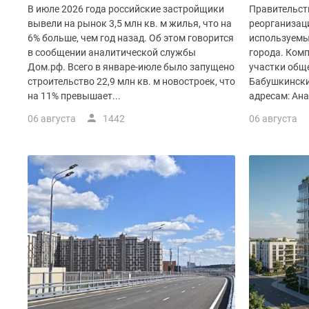
Рассрочка
В июле 2026 года российские застройщики
Правительст
Траншевая
вывели на рынок 3,5 млн кв. м жилья, что на
реорганизац
ипотека
6% больше, чем год назад. Об этом говорится
используемы
Дома
в сообщении аналитической службы
города. Ком
и
Дом.рф. Всего в январе-июле было запущено
участки обще
коттеджи
строительство 22,9 млн кв. м новостроек, что
Бабушкински
Коттеджные
на 11% превышает...
адресам: Анад
поселки
в
06 августа
1442
06 августа
Новой
Москве
Готовые
коттеджные
поселки
Строящиеся
коттеджные
поселки
Коттеджные
поселки
в
лесу
Коттеджные