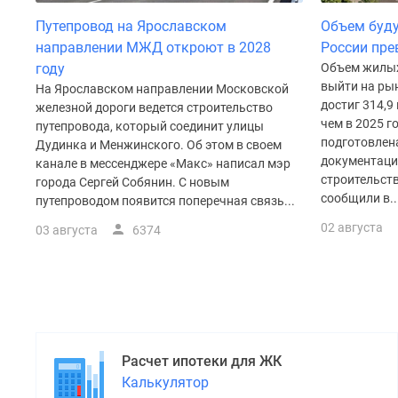
поселки
у
Путепровод на Ярославском
Объем буду
водоема
направлении МЖД откроют в 2028
России пре
Коттеджные
году
Объем жилых
поселки
выйти на рын
в
На Ярославском направлении Московской
достиг 314,9 
ипотеку
железной дороги ведется строительство
чем в 2025 г
Бизнес-
путепровода, который соединит улицы
центры
подготовлен
Дудинка и Менжинского. Об этом в своем
Коттеджи
документаци
канале в мессенджере «Макс» написал мэр
Скидки
строительст
города Сергей Собянин. С новым
и
сообщили в..
путепроводом появится поперечная связь...
акции
02 августа
03 августа
6374
Макс
Расчет ипотеки для ЖК
Калькулятор