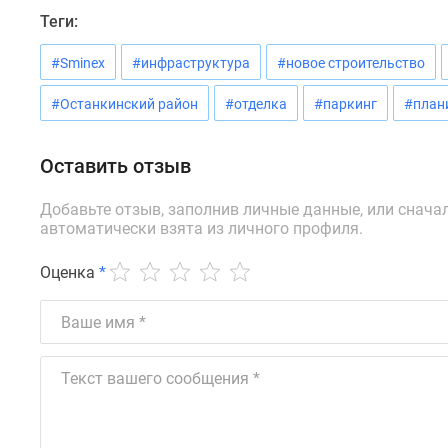
новостроек
Теги:
Эксперты
и
#Sminex
#инфраструктура
#новое строительство
авторы
О
проекте
#Останкинский район
#отделка
#паркинг
#план
Контакты
Реклама
Оставить отзыв
на
сайте
Vk
Добавьте отзыв, заполнив личные данные, или снача
Дзен
автоматически взята из личного профиля.
Машино-
места
Оценка
*
Апартаменты
#траншевая
ипотека
#рассрочка
ИТ-
ипотека
Квартиры
со
скидками