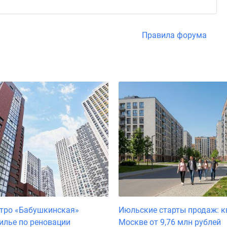
Правила форума
тро «Бабушкинская»
Июльские старты продаж: к
илье по реновации
Москве от 9,76 млн рублей