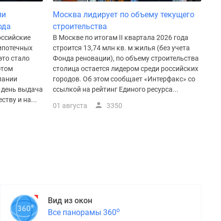
ли
Москва лидирует по объему текущего
ода
строительства
оссийские
В Москве по итогам II квартала 2026 года
 ипотечных
строится 13,74 млн кв. м жилья (без учета
это стало
Фонда реновации), по объему строительства
этом
столица остается лидером среди российских
пании
городов. Об этом сообщает «Интерфакс» со
й день выдача
ссылкой на рейтинг Единого ресурса...
тву и на...
01 августа
3350
Вид из окон
о
Все панорамы 360