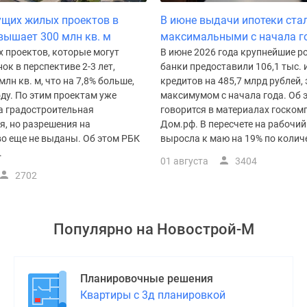
щих жилых проектов в
В июне выдачи ипотеки ста
вышает 300 млн кв. м
максимальными с начала г
 проектов, которые могут
В июне 2026 года крупнейшие р
ок в перспективе 2-3 лет,
банки предоставили 106,1 тыс.
млн кв. м, что на 7,8% больше,
кредитов на 485,7 млрд рублей, 
оду. По этим проектам уже
максимумом с начала года. Об 
а градостроительная
говорится в материалах госком
я, но разрешения на
Дом.рф. В пересчете на рабочи
во еще не выданы. Об этом РБК
выросла к маю на 19% по количес
.
01 августа
3404
2702
Популярно на
Новострой-М
Планировочные решения
Квартиры с 3д планировкой