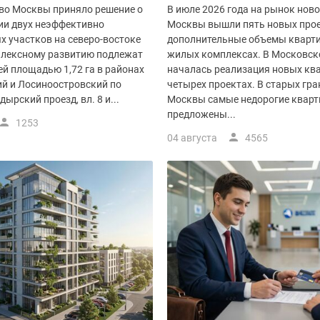
во Москвы приняло решение о
В июле 2026 года на рынок нов
ии двух неэффективно
Москвы вышли пять новых прое
х участков на северо-востоке
дополнительные объемы кварти
плексному развитию подлежат
жилых комплексах. В Московск
й площадью 1,72 га в районах
началась реализация новых ква
й и Лосиноостровский по
четырех проектах. В старых гр
ырский проезд, вл. 8 и...
Москвы самые недорогие квар
предложены...
1253
04 августа
4565