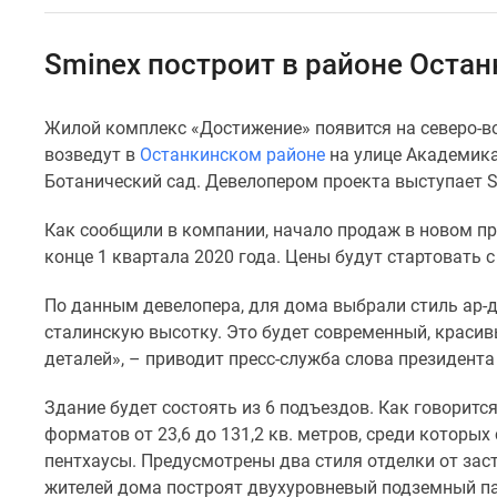
Специальные
предложения
Коммерческие
Sminex построит в районе Оста
помещения
Продавцы
и
Жилой комплекс «Достижение» появится на северо-во
застройщики
возведут в
Останкинском районе
на улице Академика
Панорамы
новостроек
Ботанический сад. Девелопером проекта выступает S
Видеообзор
новостроек
Как сообщили в компании, начало продаж в новом пр
Экспертиза
конце 1 квартала 2020 года. Цены будут стартовать с 
новостроек
Экология
По данным девелопера, для дома выбрали стиль ар-д
Москвы
сталинскую высотку. Это будет современный, красив
и
Подмосковья
деталей», – приводит пресс-служба слова президента
Студии
1-
Здание будет состоять из 6 подъездов. Как говорится
комнатные
форматов от 23,6 до 131,2 кв. метров, среди которых
2-
пентхаусы. Предусмотрены два стиля отделки от зас
комнатные
жителей дома построят двухуровневый подземный пар
3-