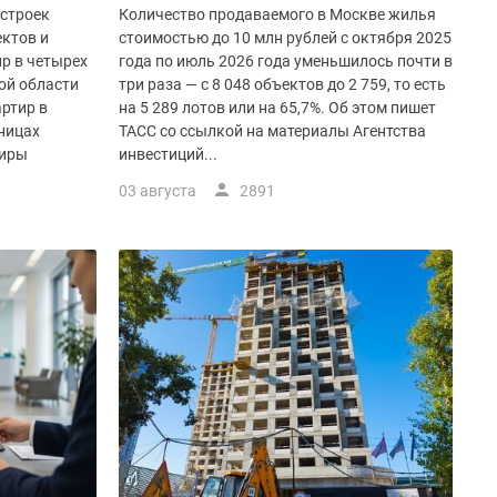
остроек
Количество продаваемого в Москве жилья
ктов и
стоимостью до 10 млн рублей с октября 2025
р в четырех
года по июль 2026 года уменьшилось почти в
ой области
три раза — с 8 048 объектов до 2 759, то есть
ртир в
на 5 289 лотов или на 65,7%. Об этом пишет
аницах
ТАСС со ссылкой на материалы Агентства
тиры
инвестиций...
03 августа
2891