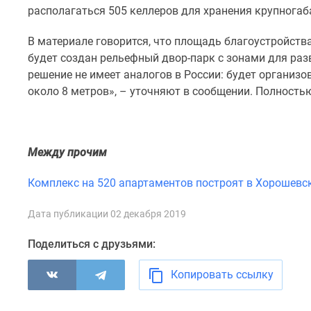
комнатные
располагаться 505 келлеров для хранения крупногаб
Квартиры
на
В материале говорится, что площадь благоустройства
карте
будет создан рельефный двор-парк с зонами для раз
Ипотечный
решение не имеет аналогов в России: будет организ
калькулятор
около 8 метров», – уточняют в сообщении. Полностью
Семейная
ипотека
Военная
ипотека
Банки
Между прочим
и
программы
Комплекс на 520 апартаментов построят в Хорошев
Медиа
Новости
Дата публикации 02 декабря 2019
недвижимости
Мнение
Поделиться с друзьями:
эксперта
Аналитика
рынка
Копировать ссылку
Покупателю
Экспертиза