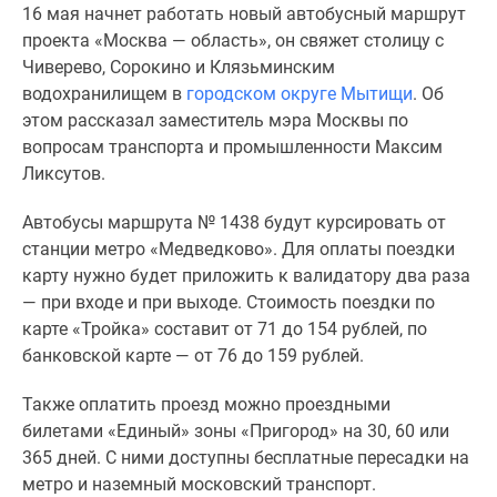
16 мая начнет работать новый автобусный маршрут
Специальные
проекта «Москва — область», он свяжет столицу с
предложения
Чиверево, Сорокино и Клязьминским
Коммерческие
водохранилищем в
городском округе Мытищи
. Об
помещения
этом рассказал заместитель мэра Москвы по
Продавцы
вопросам транспорта и промышленности Максим
и
Ликсутов.
застройщики
Панорамы
Автобусы маршрута № 1438 будут курсировать от
новостроек
станции метро «Медведково». Для оплаты поездки
Видеообзор
карту нужно будет приложить к валидатору два раза
новостроек
— при входе и при выходе. Стоимость поездки по
Экспертиза
карте «Тройка» составит от 71 до 154 рублей, по
новостроек
банковской карте — от 76 до 159 рублей.
Экология
Москвы
Также оплатить проезд можно проездными
и
билетами «Единый» зоны «Пригород» на 30, 60 или
Подмосковья
365 дней. С ними доступны бесплатные пересадки на
Студии
метро и наземный московский транспорт.