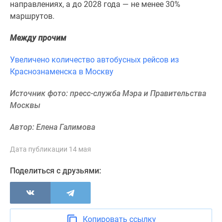
направлениях, а до 2028 года — не менее 30%
Новости
маршрутов.
недвижимости
Мнение
Между прочим
эксперта
Аналитика
Увеличено количество автобусных рейсов из
рынка
Краснознаменска в Москву
Покупателю
Экспертиза
Источник фото: пресс-служба Мэра и Правительства
новостроек
Москвы
Эксперты
и
Автор: Елена Галимова
авторы
О
Дата публикации 14 мая
проекте
Поделиться с друзьями:
Контакты
Реклама
на
сайте
Копировать ссылку
Vk