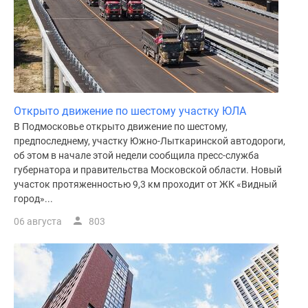
поселки
у
водоема
Коттеджные
поселки
в
Открыто движение по шестому участку ЮЛА
ипотеку
В Подмосковье открыто движение по шестому,
Бизнес-
предпоследнему, участку Южно-Лыткаринской автодороги,
центры
об этом в начале этой недели сообщила пресс-служба
Коттеджи
губернатора и правительства Московской области. Новый
Скидки
участок протяженностью 9,3 км проходит от ЖК «Видный
и
город»...
акции
06 августа
803
Макс