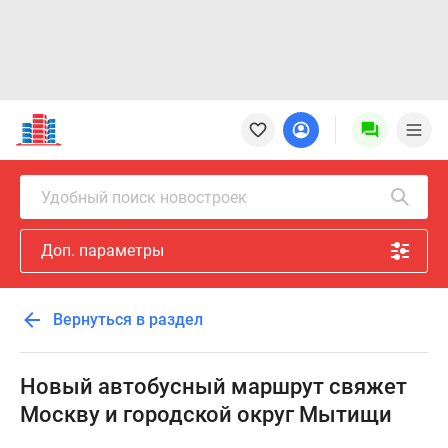
Новостройки
Квартиры
Ипотека
Новостройки
Удобный поиск новостроек
Москвы
Новостройки
Доп. параметры
Подмосковья
Новостройки
Новой
Вернуться в раздел
Москвы
Готовые
новостройки
Новый автобусный маршрут свяжет
Новостройки
Москву и городской округ Мытищи
на
карте