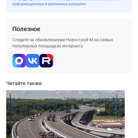
Дома
информационных и рекламных рассылок
и
коттеджи
Коттеджные
Полезное
поселки
Следите за обновлениями Новострой-М на самых
в
популярных площадках интернета
Новой
Москве
Готовые
коттеджные
поселки
Читайте также:
Строящиеся
коттеджные
поселки
Коттеджные
поселки
в
лесу
Коттеджные