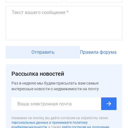
застройщиком
Rutube
Поиск
дома
в
Москве
Программа
реновации
Отправить
Правила форума
в
Москве
Новостройки
Рассылка новостей
премиум-
Раз в неделю мы будем присылать вам самые
класса
интересные новости о недвижимости на почту
Новостройки
бизнес-
класса
Рассрочка
Траншевая
Нажимая на кнопку, вы даёте согласие на обработку своих
персональных данных и принимаете политику
ипотека
конфиденциальности
, а также
даёте согласие на получение