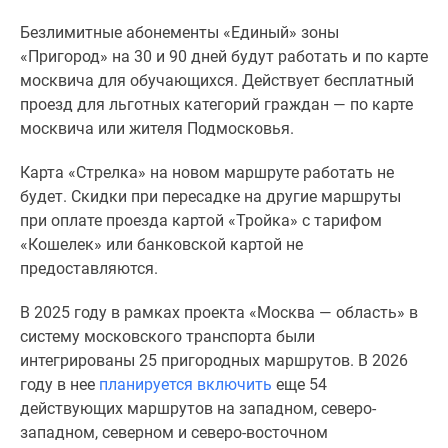
1-
комнатные
Безлимитные абонементы «Единый» зоны
2-
«Пригород» на 30 и 90 дней будут работать и по карте
комнатные
москвича для обучающихся. Действует бесплатный
3-
проезд для льготных категорий граждан — по карте
комнатные
москвича или жителя Подмосковья.
Квартиры
Карта «Стрелка» на новом маршруте работать не
на
будет. Скидки при пересадке на другие маршруты
карте
при оплате проезда картой «Тройка» с тарифом
Ипотечный
«Кошелек» или банковской картой не
калькулятор
предоставляются.
Семейная
ипотека
В 2025 году в рамках проекта «Москва — область» в
Военная
систему московского транспорта были
ипотека
интегрированы 25 пригородных маршрутов. В 2026
Банки
году в нее
планируется включить
еще 54
и
действующих маршрутов на западном, северо-
программы
западном, северном и северо-восточном
Медиа