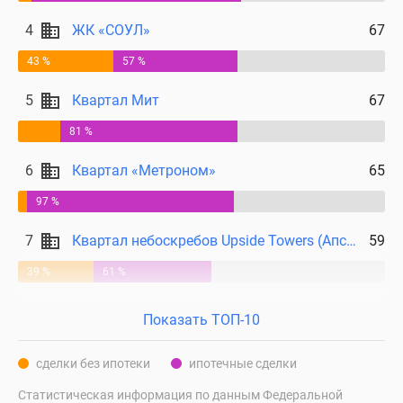
4
ЖК «СОУЛ»
67
43 %
57 %
5
Квартал Мит
67
81 %
6
Квартал «Метроном»
65
97 %
7
Квартал небоскребов Upside Towers (Апсайд Тауерс)
59
39 %
61 %
Показать ТОП-10
сделки без ипотеки
ипотечные сделки
Статистическая информация по данным Федеральной