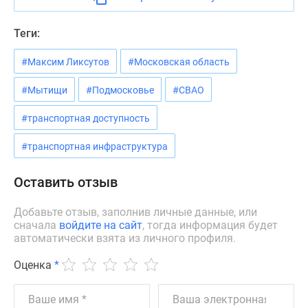
Дзен
Машино-
Теги:
места
#Максим Ликсутов
#Московская область
Апартаменты
#траншевая
#Мытищи
#Подмосковье
#СВАО
ипотека
#рассрочка
#транспортная доступность
ИТ-
ипотека
#транспортная инфраструктура
Квартиры
со
Оставить отзыв
скидками
Добавьте отзыв, заполнив личные данные, или
до
сначала
войдите на сайт
, тогда информация будет
41%
автоматически взята из личного профиля.
Видео
360°
Оценка
*
новостроек
Субсидированная