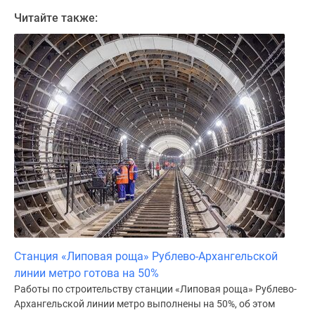
Дома
Читайте также:
и
коттеджи
Коттеджные
поселки
в
Новой
Москве
Готовые
коттеджные
поселки
Строящиеся
коттеджные
поселки
Коттеджные
Станция «Липовая роща» Рублево-Архангельской
поселки
линии метро готова на 50%
в
Работы по строительству станции «Липовая роща» Рублево-
лесу
Архангельской линии метро выполнены на 50%, об этом
Коттеджные