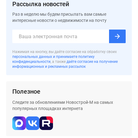
застройщиком
Рассылка новостей
Rutube
Раз в неделю мы будем присылать вам самые
Поиск
интересные новости о недвижимости на почту
дома
в
Москве
Программа
Нажимая на кнопку, вы даёте согласие на обработку своих
реновации
персональных данных и принимаете политику
в
конфиденциальности
, а также
даёте согласие на получение
информационных и рекламных рассылок
Москве
Новостройки
премиум-
класса
Полезное
Новостройки
Следите за обновлениями Новострой-М на самых
бизнес-
популярных площадках интернета
класса
Рассрочка
Траншевая
ипотека