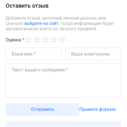
Оставить отзыв
Дзен
Машино-
Добавьте отзыв, заполнив личные данные, или
места
сначала
войдите на сайт
, тогда информация будет
Апартаменты
автоматически взята из личного профиля.
#траншевая
Оценка
*
ипотека
#рассрочка
ИТ-
ипотека
Квартиры
со
скидками
до
41%
Видео
360°
Отправить
Правила форума
новостроек
Субсидированная