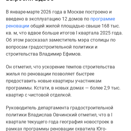
Специальные
В январе-марте 2026 года в Москве построено и
предложения
введено в эксплуатацию 12 домов по
программе
Коммерческие
реновации
общей жилой площадью свыше 168 тыс.
помещения
кв. м, что вдвое больше итогов I квартала 2025 года.
Продавцы
Об этом рассказал заместитель мэра столицы по
и
вопросам градостроительной политики и
застройщики
строительства Владимир Ефимов.
Панорамы
новостроек
Он отметил, что ускорение темпов строительства
Видеообзор
жилья по реновации позволяет быстрее
новостроек
предоставить новые квартиры участникам
Экспертиза
программы. Кстати, в новых домах — более 2,9 тыс.
новостроек
квартир с чистовой отделкой.
Экология
Москвы
Руководитель департамента градостроительной
и
политики Владислав Овчинский отметил, что в I
Подмосковья
квартале текущего года география новостроек в
Студии
рамках программы реновации охватила Юго-