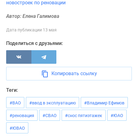
новостроек по реновации
Новости
недвижимости
Автор: Елена Галимова
Мнение
эксперта
Дата публикации 13 мая
Аналитика
рынка
Поделиться с друзьями:
Покупателю
Экспертиза
новостроек
Эксперты
Копировать ссылку
и
авторы
Теги:
О
проекте
#ВАО
#ввод в эксплуатацию
#Владимир Ефимов
Контакты
Реклама
#реновация
#СВАО
#снос пятиэтажек
#ЮАО
на
#ЮВАО
сайте
Vk