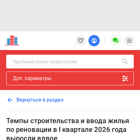
Новостройки
Квартиры
Ипотека
Новостройки
Удобный поиск новостроек
Москвы
Новостройки
Доп. параметры
Подмосковья
Новостройки
Новой
Вернуться в раздел
Москвы
Готовые
новостройки
Темпы строительства и ввода жилья
Новостройки
по реновации в I квартале 2026 года
на
выросли вдвое
карте