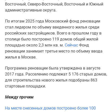
1-
Восточный, Северо-Восточный, Восточный и Южный
комнатные
административные округа.
2-
комнатные
По итогам 2025 года Московский фонд реновации
3-
стал лидером по объему введенного жилья среди
комнатные
российских застройщиков. Всего в прошлом году в
Квартиры
столице было построено 119 домов общей жилой
на
площадью около 2,3 млн кв. м.
Сейчас
Фонд
карте
реновации занимает третье место по объему ввода
Ипотечный
жилья в Москве.
калькулятор
Семейная
Программа реновации была утверждена в августе
ипотека
2017 года. Расселению подлежат 5 176 старых домов,
Военная
для строительства нового жилья подобраны 863
ипотека
стартовые площадки.
Банки
Между прочим
и
программы
На месте снесенных домов построено более 100
Медиа