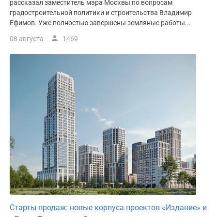
рассказал заместитель мэра Москвы по вопросам
поселки
градостроительной политики и строительства Владимир
у
Ефимов. Уже полностью завершены земляные работы...
водоема
08 августа
1469
Коттеджные
поселки
в
ипотеку
Бизнес-
центры
Коттеджи
Скидки
и
акции
Макс
Старты продаж: новые корпуса проектов «Издание» и