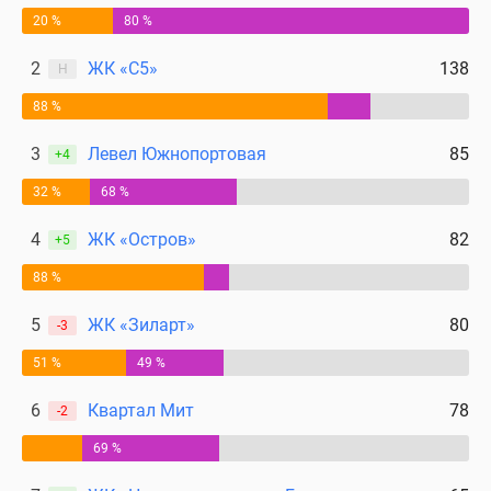
20 %
80 %
2
ЖК «С5»
138
Н
88 %
3
Левел Южнопортовая
85
+4
32 %
68 %
4
ЖК «Остров»
82
+5
88 %
5
ЖК «Зиларт»
80
-3
51 %
49 %
6
Квартал Мит
78
-2
69 %