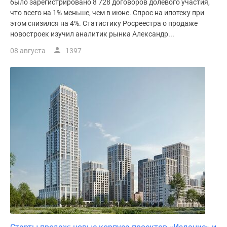
было зарегистрировано 8 728 договоров долевого участия,
поселки
что всего на 1% меньше, чем в июне. Спрос на ипотеку при
у
этом снизился на 4%. Статистику Росреестра о продаже
новостроек изучил аналитик рынка Александр...
водоема
Коттеджные
08 августа
1397
поселки
в
ипотеку
Бизнес-
центры
Коттеджи
Скидки
и
акции
Макс