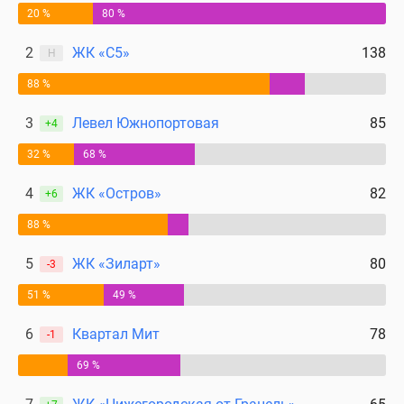
20 %
80 %
2
ЖК «С5»
138
Н
88 %
3
Левел Южнопортовая
85
+4
32 %
68 %
4
ЖК «Остров»
82
+6
88 %
5
ЖК «Зиларт»
80
-3
51 %
49 %
6
Квартал Мит
78
-1
69 %