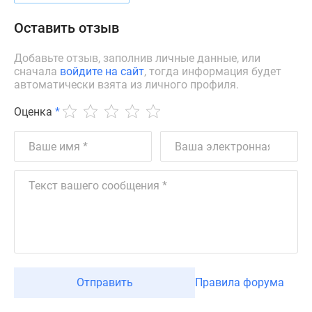
Дзен
Оставить отзыв
Машино-
места
Добавьте отзыв, заполнив личные данные, или
Апартаменты
сначала
войдите на сайт
, тогда информация будет
#траншевая
автоматически взята из личного профиля.
ипотека
Оценка
*
#рассрочка
ИТ-
ипотека
Квартиры
со
скидками
до
41%
Видео
360°
Отправить
Правила форума
новостроек
Субсидированная