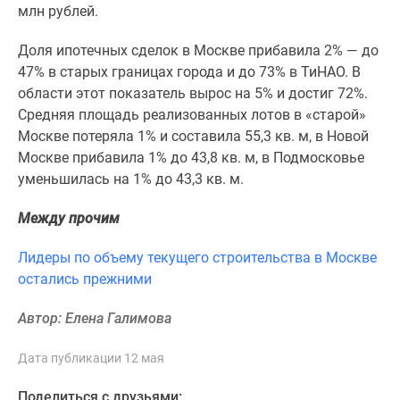
1-
млн рублей.
комнатные
2-
Доля ипотечных сделок в Москве прибавила 2% — до
комнатные
47% в старых границах города и до 73% в ТиНАО. В
3-
области этот показатель вырос на 5% и достиг 72%.
комнатные
Средняя площадь реализованных лотов в «старой»
Квартиры
Москве потеряла 1% и составила 55,3 кв. м, в Новой
на
Москве прибавила 1% до 43,8 кв. м, в Подмосковье
карте
уменьшилась на 1% до 43,3 кв. м.
Ипотечный
Между прочим
калькулятор
Семейная
Лидеры по объему текущего строительства в Москве
ипотека
остались прежними
Военная
ипотека
Автор: Елена Галимова
Банки
и
Дата публикации 12 мая
программы
Медиа
Поделиться с друзьями: