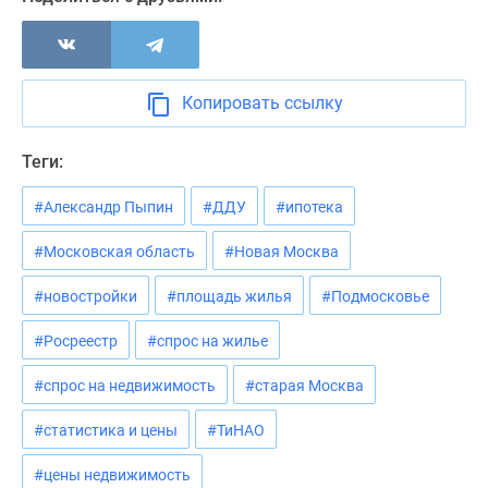
Новости
недвижимости
Мнение
эксперта
Копировать ссылку
Аналитика
рынка
Теги:
Покупателю
Экспертиза
#Александр Пыпин
#ДДУ
#ипотека
новостроек
Эксперты
#Московская область
#Новая Москва
и
#новостройки
#площадь жилья
#Подмосковье
авторы
О
#Росреестр
#спрос на жилье
проекте
Контакты
#спрос на недвижимость
#старая Москва
Реклама
#статистика и цены
#ТиНАО
на
сайте
#цены недвижимость
Vk