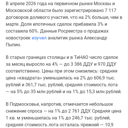
В апреле 2026 года на первичном рынке Москвы и
Специальные
Московской области было зарегистрировано 7 117
предложения
договоров долевого участия, что на 2% больше, чем в
Коммерческие
марте. Доля ипотечных сделок прибавила 3% и
помещения
составила 60%. Данные Росреестра о продажах
Продавцы
новостроек
изучил
аналитик рынка Александр
и
Пыпин.
застройщики
Панорамы
В старых границах столицы и в ТиНАО число сделок
новостроек
за месяц выросло на 4% — до 3 386 ДДУ и 970 ДДУ
Видеообзор
соответственно. Цены при этом снизились: средняя
новостроек
цена «квадрата» уменьшилась на 2% до 606,9 тыс.
Экспертиза
рублей и 361,7 тыс. рублей, средняя стоимость лота
новостроек
— на 5% до 35 млн рублей и на 1% до 15,3 млн рублей.
Экология
Москвы
В Подмосковье, напротив, отмечается небольшое
и
снижение спроса — на 1% до 2 761 ДДУ. Средняя цена
Подмосковья
1 кв. м уменьшилась на 1% до 246,7 тыс. рублей,
Студии
средняя стоимость лота осталась прежней — 10,9