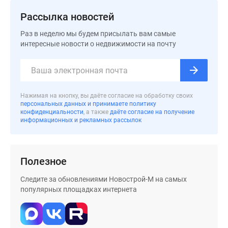
застройщиком
Rutube
Рассылка новостей
Поиск
Раз в неделю мы будем присылать вам самые
дома
интересные новости о недвижимости на почту
в
Москве
Программа
реновации
Нажимая на кнопку, вы даёте согласие на обработку своих
в
персональных данных и принимаете политику
Москве
конфиденциальности
, а также
даёте согласие на получение
информационных и рекламных рассылок
Новостройки
премиум-
класса
Полезное
Новостройки
бизнес-
Следите за обновлениями Новострой-М на самых
класса
популярных площадках интернета
Рассрочка
Траншевая
ипотека