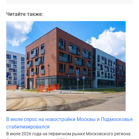
Дома
и
Читайте также:
коттеджи
Коттеджные
поселки
в
Новой
Москве
Готовые
коттеджные
поселки
Строящиеся
коттеджные
поселки
Коттеджные
поселки
В июле спрос на новостройки Москвы и Подмосковья
в
стабилизировался
лесу
В июле 2026 года на первичном рынке Московского региона
Коттеджные