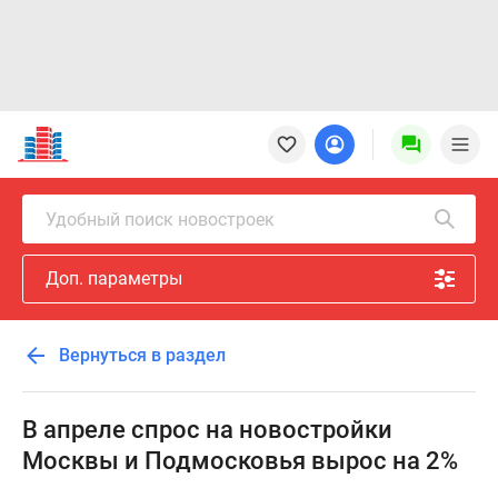
Новостройки
Квартиры
Ипотека
Новостройки
Удобный поиск новостроек
Москвы
Новостройки
Доп. параметры
Подмосковья
Новостройки
Новой
Вернуться в раздел
Москвы
Готовые
новостройки
В апреле спрос на новостройки
Новостройки
Москвы и Подмосковья вырос на 2%
на
карте