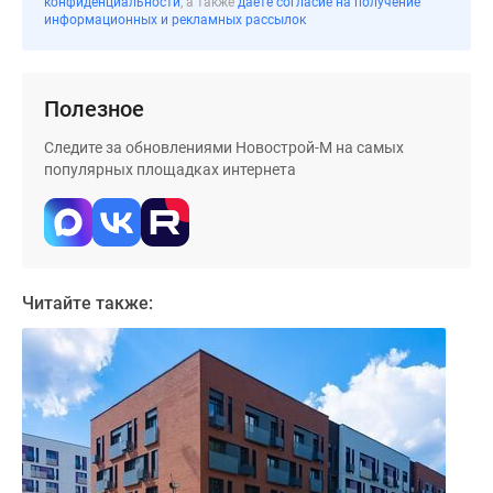
конфиденциальности
, а также
даёте согласие на получение
информационных и рекламных рассылок
поселки
у
водоема
Коттеджные
Полезное
поселки
Следите за обновлениями Новострой-М на самых
в
популярных площадках интернета
ипотеку
Бизнес-
центры
Коттеджи
Скидки
Читайте также:
и
акции
Макс