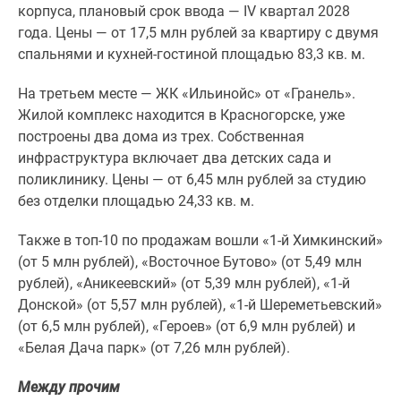
1-
корпуса, плановый срок ввода — IV квартал 2028
комнатные
года. Цены — от 17,5 млн рублей за квартиру с двумя
2-
спальнями и кухней-гостиной площадью 83,3 кв. м.
комнатные
3-
На третьем месте — ЖК «Ильинойс» от «Гранель».
комнатные
Жилой комплекс находится в Красногорске, уже
Квартиры
построены два дома из трех. Собственная
на
инфраструктура включает два детских сада и
карте
поликлинику. Цены — от 6,45 млн рублей за студию
Ипотечный
без отделки площадью 24,33 кв. м.
калькулятор
Также в топ-10 по продажам вошли «1-й Химкинский»
Семейная
(от 5 млн рублей), «Восточное Бутово» (от 5,49 млн
ипотека
рублей), «Аникеевский» (от 5,39 млн рублей), «1-й
Военная
Донской» (от 5,57 млн рублей), «1-й Шереметьевский»
ипотека
(от 6,5 млн рублей), «Героев» (от 6,9 млн рублей) и
Банки
«Белая Дача парк» (от 7,26 млн рублей).
и
программы
Между прочим
Медиа