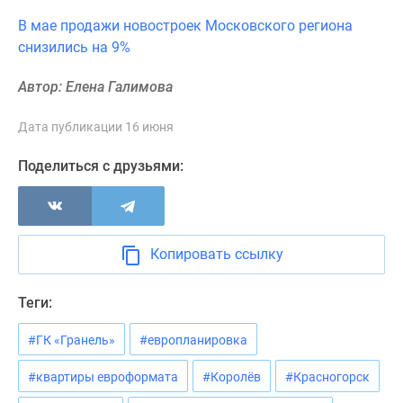
Новости
В мае продажи новостроек Московского региона
недвижимости
снизились на 9%
Мнение
эксперта
Автор: Елена Галимова
Аналитика
рынка
Дата публикации 16 июня
Покупателю
Экспертиза
Поделиться с друзьями:
новостроек
Эксперты
и
авторы
Копировать ссылку
О
проекте
Теги:
Контакты
Реклама
#ГК «Гранель»
#европланировка
на
#квартиры евроформата
#Королёв
#Красногорск
сайте
Vk