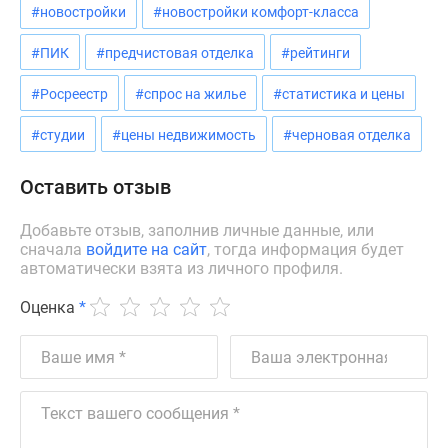
#новостройки
#новостройки комфорт-класса
Дзен
Машино-
#ПИК
#предчистовая отделка
#рейтинги
места
Апартаменты
#Росреестр
#спрос на жилье
#статистика и цены
#траншевая
#студии
#цены недвижимость
#черновая отделка
ипотека
#рассрочка
Оставить отзыв
ИТ-
ипотека
Добавьте отзыв, заполнив личные данные, или
Квартиры
сначала
войдите на сайт
, тогда информация будет
со
автоматически взята из личного профиля.
скидками
Оценка
*
до
41%
Видео
360°
новостроек
Субсидированная