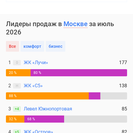
Лидеры продаж в
Москве
за июль
2026
Все
комфорт
бизнес
1
ЖК «Лучи»
177
0
20 %
80 %
2
ЖК «С5»
138
Н
88 %
3
Левел Южнопортовая
85
+4
32 %
68 %
4
ЖК «Остров»
82
+5