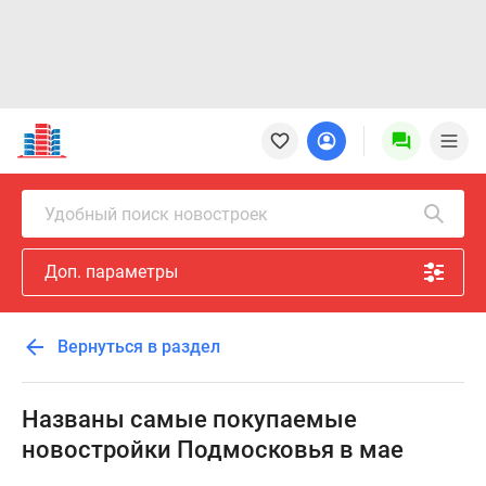
Новостройки
Квартиры
Ипотека
Новостройки
Удобный поиск новостроек
Москвы
Новостройки
Доп. параметры
Подмосковья
Новостройки
Новой
Вернуться в раздел
Москвы
Готовые
новостройки
Названы самые покупаемые
Новостройки
новостройки Подмосковья в мае
на
карте