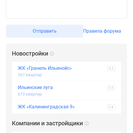
застройщиком
Rutube
Поиск
дома
в
Отправить
Правила форума
Москве
Программа
реновации
Новостройки
в
Москве
ЖК «Гранель Ильинойс»
4.2
Новостройки
367 квартир
премиум-
класса
Ильинские луга
4.5
Новостройки
670 квартир
бизнес-
ЖК «Калининградская 9»
3.8
класса
Рассрочка
Компании и застройщики
Траншевая
ипотека