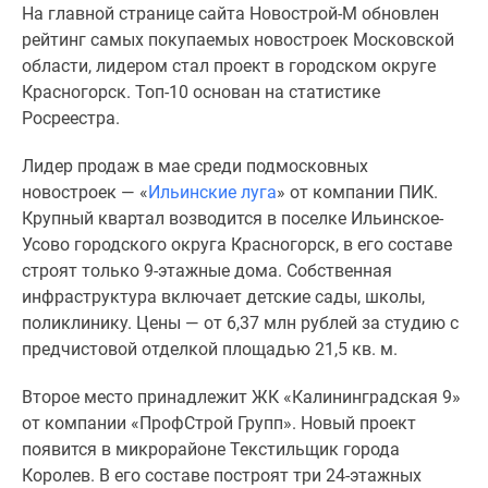
На главной странице сайта Новострой-М обновлен
Специальные
рейтинг самых покупаемых новостроек Московской
предложения
области, лидером стал проект в городском округе
Коммерческие
Красногорск. Топ-10 основан на статистике
помещения
Росреестра.
Продавцы
и
Лидер продаж в мае среди подмосковных
застройщики
новостроек — «
Ильинские луга
» от компании ПИК.
Панорамы
Крупный квартал возводится в поселке Ильинское-
новостроек
Усово городского округа Красногорск, в его составе
Видеообзор
строят только 9-этажные дома. Собственная
новостроек
инфраструктура включает детские сады, школы,
Экспертиза
поликлинику. Цены — от 6,37 млн рублей за студию с
новостроек
предчистовой отделкой площадью 21,5 кв. м.
Экология
Москвы
Второе место принадлежит ЖК «Калининградская 9»
и
от компании «ПрофСтрой Групп». Новый проект
Подмосковья
появится в микрорайоне Текстильщик города
Студии
Королев. В его составе построят три 24-этажных