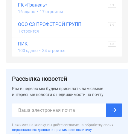
Дома
ГК «Гранель»
4.7
и
16 сдано
•
17 строится
коттеджи
ООО СЗ ПРОФСТРОЙ ГРУПП
3.9
Коттеджные
1 строится
поселки
в
ПИК
4.8
Новой
100 сдано
•
34 строится
Москве
Готовые
коттеджные
поселки
Рассылка новостей
Строящиеся
Раз в неделю мы будем присылать вам самые
коттеджные
интересные новости о недвижимости на почту
поселки
Коттеджные
поселки
в
Нажимая на кнопку, вы даёте согласие на обработку своих
лесу
персональных данных и принимаете политику
Коттеджные