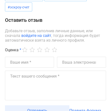
Дзен
#эскроу-счет
Машино-
места
Оставить отзыв
Апартаменты
#траншевая
Добавьте отзыв, заполнив личные данные, или
ипотека
сначала
войдите на сайт
, тогда информация будет
автоматически взята из личного профиля.
#рассрочка
ИТ-
Оценка
*
ипотека
Квартиры
со
скидками
до
41%
Видео
360°
новостроек
Субсидированная
Отправить
Правила форума