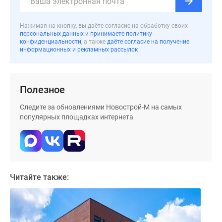
Дома
и
Нажимая на кнопку, вы даёте согласие на обработку своих
коттеджи
персональных данных и принимаете политику
Коттеджные
конфиденциальности
, а также
даёте согласие на получение
информационных и рекламных рассылок
поселки
в
Новой
Полезное
Москве
Готовые
Следите за обновлениями Новострой-М на самых
коттеджные
популярных площадках интернета
поселки
Строящиеся
коттеджные
поселки
Коттеджные
Читайте также:
поселки
в
лесу
Коттеджные