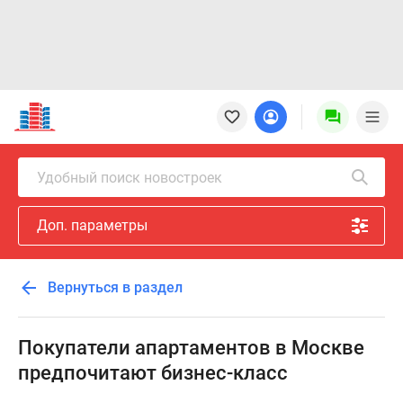
Новостройки
Квартиры
Ипотека
Новостройки
Удобный поиск новостроек
Москвы
Новостройки
Доп. параметры
Подмосковья
Новостройки
Новой
Вернуться в раздел
Москвы
Готовые
новостройки
Покупатели апартаментов в Москве
Новостройки
предпочитают бизнес-класс
на
карте