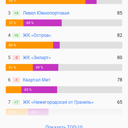
88 %
3
Левел Южнопортовая
85
+4
32 %
68 %
4
ЖК «Остров»
82
+6
88 %
5
ЖК «Зиларт»
80
-3
51 %
49 %
6
Квартал Мит
78
-1
69 %
7
ЖК «Нижегородская от Гранель»
65
+7
52 %
48 %
Показать ТОП-10