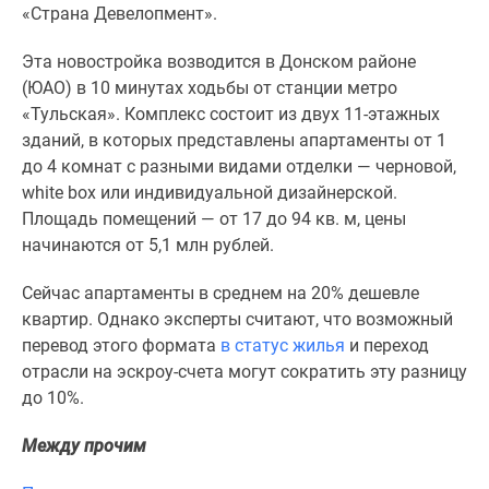
1-
«Страна Девелопмент».
комнатные
2-
Эта новостройка возводится в Донском районе
комнатные
(ЮАО) в 10 минутах ходьбы от станции метро
3-
«Тульская». Комплекс состоит из двух 11-этажных
комнатные
зданий, в которых представлены апартаменты от 1
Квартиры
до 4 комнат с разными видами отделки — черновой,
на
white box или индивидуальной дизайнерской.
карте
Площадь помещений — от 17 до 94 кв. м, цены
Ипотечный
начинаются от 5,1 млн рублей.
калькулятор
Сейчас апартаменты в среднем на 20% дешевле
Семейная
квартир. Однако эксперты считают, что возможный
ипотека
перевод этого формата
в статус жилья
и переход
Военная
отрасли на эскроу-счета могут сократить эту разницу
ипотека
до 10%.
Банки
и
Между прочим
программы
Медиа