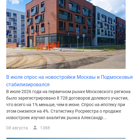
поселки
у
водоема
Коттеджные
поселки
в
ипотеку
Бизнес-
центры
Коттеджи
В июле спрос на новостройки Москвы и Подмосковья
Скидки
стабилизировался
и
В июле 2026 года на первичном рынке Московского региона
акции
было зарегистрировано 8 728 договоров долевого участия,
Макс
что всего на 1% меньше, чем в июне. Спрос на ипотеку при
этом снизился на 4%. Статистику Росреестра о продаже
новостроек изучил аналитик рынка Александр...
08 августа
1388