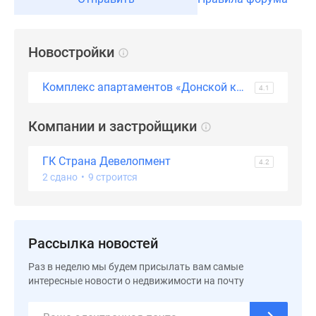
застройщиком
Rutube
Поиск
Новостройки
дома
в
Комплекс апартаментов «Донской квартал»
Москве
4.1
Программа
реновации
Компании и застройщики
в
Москве
ГК Страна Девелопмент
4.2
Новостройки
2 сдано
•
9 строится
премиум-
класса
Новостройки
бизнес-
Рассылка новостей
класса
Раз в неделю мы будем присылать вам самые
Рассрочка
интересные новости о недвижимости на почту
Траншевая
ипотека