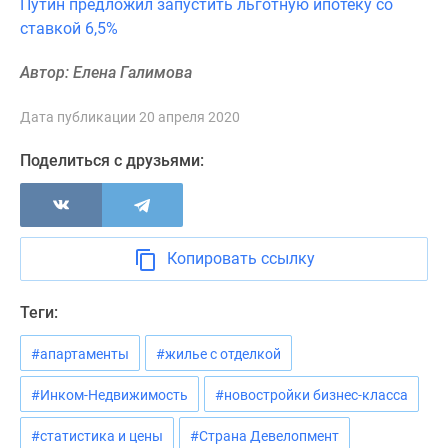
Путин предложил запустить льготную ипотеку со
Новости
ставкой 6,5%
недвижимости
Мнение
Автор: Елена Галимова
эксперта
Аналитика
Дата публикации 20 апреля 2020
рынка
Покупателю
Поделиться с друзьями:
Экспертиза
новостроек
Эксперты
и
Копировать ссылку
авторы
О
Теги:
проекте
Контакты
#апартаменты
#жилье с отделкой
Реклама
#Инком-Недвижимость
#новостройки бизнес-класса
на
сайте
#статистика и цены
#Страна Девелопмент
Vk