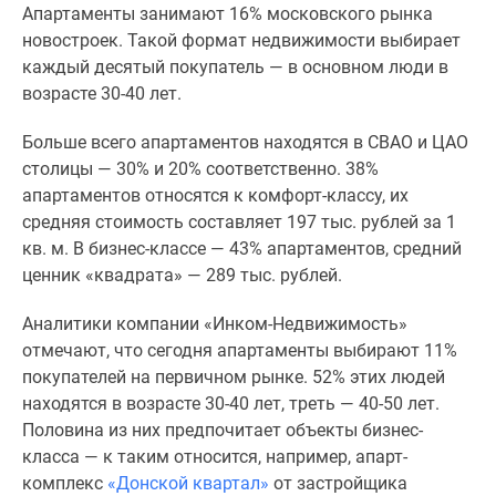
Апартаменты занимают 16% московского рынка
Специальные
новостроек. Такой формат недвижимости выбирает
предложения
каждый десятый покупатель — в основном люди в
Коммерческие
возрасте 30-40 лет.
помещения
Продавцы
Больше всего апартаментов находятся в СВАО и ЦАО
и
столицы — 30% и 20% соответственно.
38%
застройщики
апартаментов относятся к комфорт-классу, их
Панорамы
средняя стоимость составляет 197 тыс. рублей за 1
новостроек
кв. м. В бизнес-классе — 43% апартаментов, средний
Видеообзор
ценник «квадрата» — 289 тыс. рублей.
новостроек
Экспертиза
Аналитики компании «Инком-Недвижимость»
новостроек
отмечают, что сегодня апартаменты выбирают 11%
Экология
покупателей на первичном рынке. 52% этих людей
Москвы
находятся в возрасте 30-40 лет, треть — 40-50 лет.
и
Половина из них предпочитает объекты бизнес-
Подмосковья
класса — к таким относится, например, апарт-
Студии
комплекс
«Донской квартал»
от застройщика