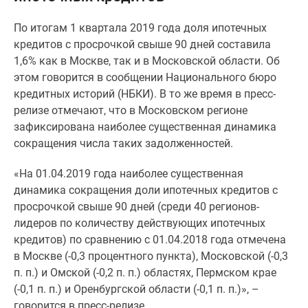
Специальные
По итогам 1 квартала 2019 года доля ипотечных
предложения
кредитов с просрочкой свыше 90 дней составила
Коммерческие
1,6% как в Москве, так и в Московской области. Об
помещения
этом говорится в сообщении Национального бюро
Продавцы
кредитных историй (НБКИ). В то же время в пресс-
и
релизе отмечают, что в Московском регионе
застройщики
зафиксирована наиболее существенная динамика
Панорамы
сокращения числа таких задолженностей.
новостроек
Видеообзор
«На 01.04.2019 года наиболее существенная
новостроек
динамика сокращения доли ипотечных кредитов с
Экспертиза
просрочкой свыше 90 дней (среди 40 регионов-
новостроек
лидеров по количеству действующих ипотечных
Экология
кредитов) по сравнению с 01.04.2018 года отмечена
Москвы
в Москве (-0,3 процентного пункта), Московской (-0,3
и
п. п.) и Омской (-0,2 п. п.) областях, Пермском крае
Подмосковья
(-0,1 п. п.) и Оренбургской области (-0,1 п. п.)», –
Студии
говорится в пресс-релизе.