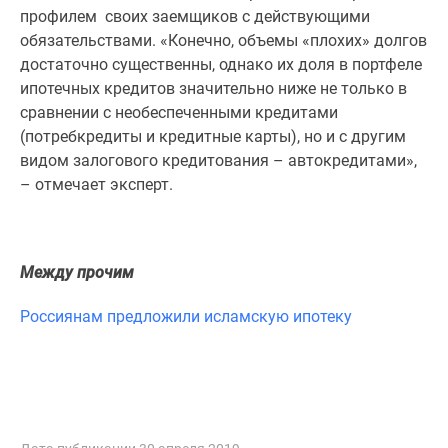
Новости
профилем своих заемщиков с действующими
недвижимости
обязательствами. «Конечно, объемы «плохих» долгов
Мнение
достаточно существенны, однако их доля в портфеле
эксперта
ипотечных кредитов значительно ниже не только в
Аналитика
сравнении с необеспеченными кредитами
рынка
(потребкредиты и кредитные карты), но и с другим
Покупателю
видом залогового кредитования – автокредитами»,
Экспертиза
– отмечает эксперт.
новостроек
Эксперты
и
Между прочим
авторы
О
Россиянам предложили исламскую ипотеку
проекте
Контакты
Реклама
на
сайте
Vk