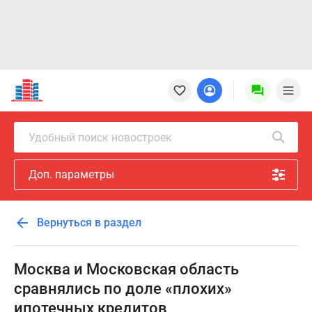
Новостройки
Квартиры
Ипотека
Новостройки
Удобный поиск новостроек
Москвы
Новостройки
Доп. параметры
Подмосковья
Новостройки
Новой
Вернуться в раздел
Москвы
Готовые
новостройки
Москва и Московская область
Новостройки
сравнялись по доле «плохих»
на
ипотечных кредитов
карте