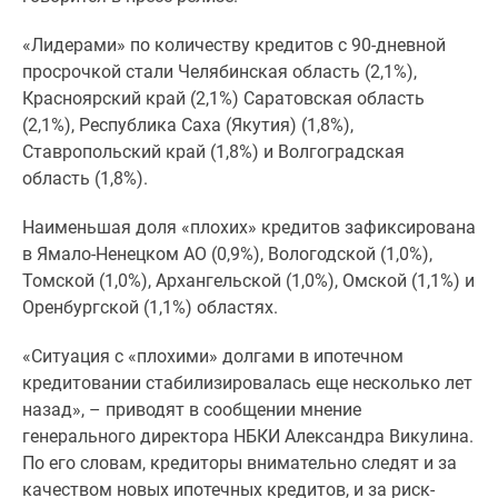
1-
комнатные
«Лидерами» по количеству кредитов с 90-дневной
2-
просрочкой стали Челябинская область (2,1%),
комнатные
Красноярский край (2,1%) Саратовская область
3-
(2,1%), Республика Саха (Якутия) (1,8%),
комнатные
Ставропольский край (1,8%) и Волгоградская
Квартиры
область (1,8%).
на
карте
Наименьшая доля «плохих» кредитов зафиксирована
Ипотечный
в Ямало-Ненецком АО (0,9%), Вологодской (1,0%),
калькулятор
Томской (1,0%), Архангельской (1,0%), Омской (1,1%) и
Семейная
Оренбургской (1,1%) областях.
ипотека
Военная
«Ситуация с «плохими» долгами в ипотечном
ипотека
кредитовании стабилизировалась еще несколько лет
Банки
назад», – приводят в сообщении мнение
и
генерального директора НБКИ Александра Викулина.
программы
По его словам, кредиторы внимательно следят и за
Медиа
качеством новых ипотечных кредитов, и за риск-