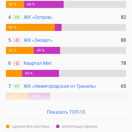
32 %
68 %
4
ЖК «Остров»
82
+5
88 %
5
ЖК «Зиларт»
80
-3
51 %
49 %
6
Квартал Мит
78
-2
69 %
7
ЖК «Нижегородская от Гранель»
65
+7
52 %
48 %
Показать ТОП-10
сделки без ипотеки
ипотечные сделки