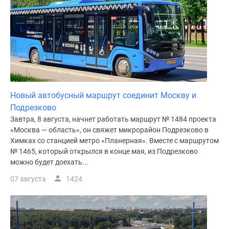
поселки
у
водоема
Коттеджные
поселки
в
ипотеку
Новый автобусный маршрут соединит Москву и
Бизнес-
Подрезково
центры
Завтра, 8 августа, начнет работать маршрут № 1484 проекта
Коттеджи
«Москва — область», он свяжет микрорайон Подрезково в
Скидки
Химках со станцией метро «Планерная». Вместе с маршрутом
и
№ 1465, который открылся в конце мая, из Подрезково
акции
можно будет доехать...
Макс
07 августа
1424