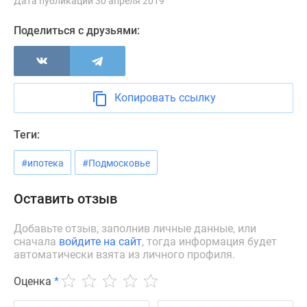
Дата публикации 30 апреля 2019
Дзен
Поделиться с друзьями:
Машино-
места
Апартаменты
#траншевая
ипотека
Копировать ссылку
#рассрочка
ИТ-
Теги:
ипотека
Квартиры
#ипотека
#Подмосковье
со
скидками
Оставить отзыв
до
Добавьте отзыв, заполнив личные данные, или
41%
сначала
войдите на сайт
, тогда информация будет
Видео
автоматически взята из личного профиля.
360°
новостроек
Оценка
*
Субсидированная