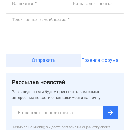
застройщиком
Rutube
Поиск
дома
в
Москве
Программа
реновации
в
Отправить
Правила форума
Москве
Новостройки
премиум-
Рассылка новостей
класса
Раз в неделю мы будем присылать вам самые
Новостройки
интересные новости о недвижимости на почту
бизнес-
класса
Рассрочка
Траншевая
ипотека
Нажимая на кнопку, вы даёте согласие на обработку своих