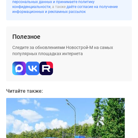
персональных данных и принимаете политику
Дома
конфиденциальности
, а также
даёте согласие на получение
и
информационных и рекламных рассылок
коттеджи
Коттеджные
поселки
Полезное
в
Следите за обновлениями Новострой-М на самых
Новой
популярных площадках интернета
Москве
Готовые
коттеджные
поселки
Строящиеся
Читайте также:
коттеджные
поселки
Коттеджные
поселки
в
лесу
Коттеджные