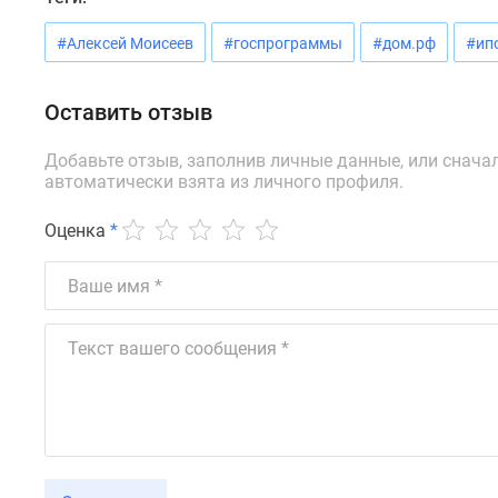
новостроек
Эксперты
#Алексей Моисеев
#госпрограммы
#дом.рф
#ип
и
авторы
О
Оставить отзыв
проекте
Контакты
Добавьте отзыв, заполнив личные данные, или снача
Реклама
автоматически взята из личного профиля.
на
сайте
Vk
Оценка
*
Дзен
Машино-
места
Апартаменты
#траншевая
ипотека
#рассрочка
ИТ-
ипотека
Квартиры
со
скидками