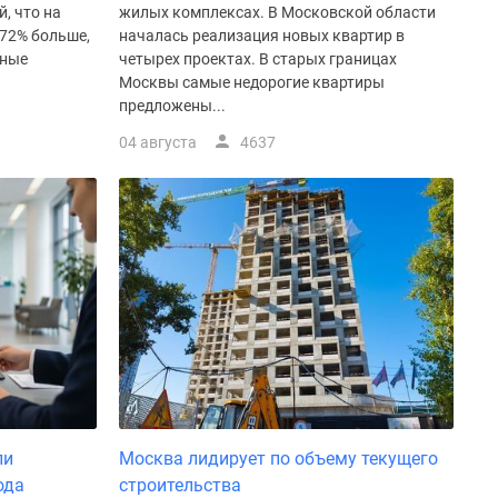
, что на
жилых комплексах. В Московской области
172% больше,
началась реализация новых квартир в
нные
четырех проектах. В старых границах
Москвы самые недорогие квартиры
предложены...
04 августа
4637
ли
Москва лидирует по объему текущего
ода
строительства