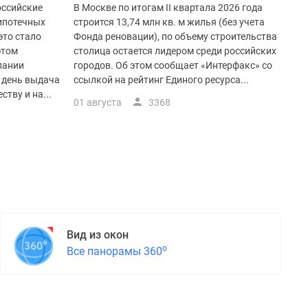
оссийские
В Москве по итогам II квартала 2026 года
 ипотечных
строится 13,74 млн кв. м жилья (без учета
это стало
Фонда реновации), по объему строительства
этом
столица остается лидером среди российских
пании
городов. Об этом сообщает «Интерфакс» со
й день выдача
ссылкой на рейтинг Единого ресурса...
тву и на...
01 августа
3368
Вид из окон
о
Все панорамы 360