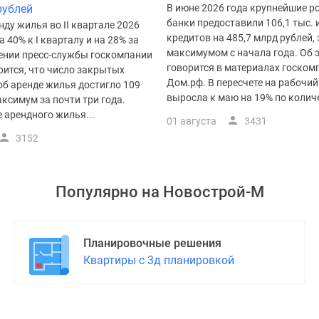
рублей
В июне 2026 года крупнейшие р
банки предоставили 106,1 тыс.
нду жилья во II квартале 2026
кредитов на 485,7 млрд рублей, 
а 40% к I кварталу и на 28% за
максимумом с начала года. Об 
щении пресс-службы госкомпании
говорится в материалах госком
рится, что число закрытых
Дом.рф. В пересчете на рабочи
об аренде жилья достигло 109
выросла к маю на 19% по количес
аксимум за почти три года.
 арендного жилья...
01 августа
3431
3152
Популярно на
Новострой-М
Планировочные решения
Квартиры с 3д планировкой