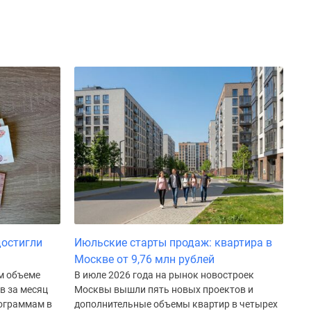
достигли
Июльские старты продаж: квартира в
Москве от 9,76 млн рублей
м объеме
В июле 2026 года на рынок новостроек
в за месяц
Москвы вышли пять новых проектов и
рограммам в
дополнительные объемы квартир в четырех