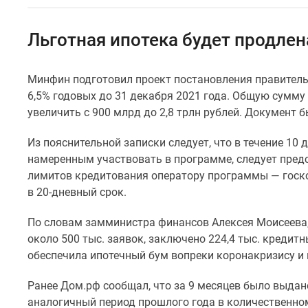
Специальные
предложения
Коммерческие
Льготная ипотека будет продлен
помещения
Продавцы
и
Минфин подготовил проект постановления правител
застройщики
6,5% годовых до 31 декабря 2021 года. Общую сумм
Панорамы
новостроек
увеличить с 900 млрд до 2,8 трлн рублей. Документ 
Видеообзор
новостроек
Из пояснительной записки следует, что в течение 10 
Экспертиза
намеренным участвовать в программе, следует пред
новостроек
лимитов кредитования оператору программы — госко
Экология
в 20-дневный срок.
Москвы
и
Подмосковья
П
о словам замминистра финансов Алексея Моисеева,
Студии
около 500 тыс. заявок, заключено 224,4 тыс. кредит
1-
обеспечила ипотечный бум вопреки коронакризису и
комнатные
2-
Ранее Дом.рф сообщал, что за 9 месяцев было выдан
комнатные
аналогичный период прошлого года в количественно
3-