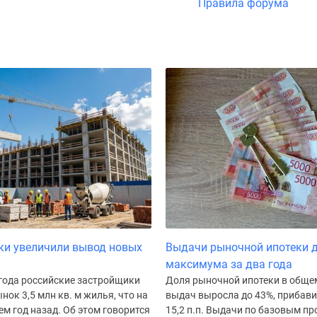
Правила форума
ки увеличили вывод новых
Выдачи рыночной ипотеки 
максимума за два года
 года российские застройщики
Доля рыночной ипотеки в обще
нок 3,5 млн кв. м жилья, что на
выдач выросла до 43%, прибави
ем год назад. Об этом говорится
15,2 п.п. Выдачи по базовым п