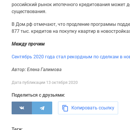
комнатные
российский рынок ипотечного кредитования может д
Квартиры
существования.
на
карте
В Дом.рф отмечают, что продление программы подде
Ипотечный
877 тыс. кредитов на покупку квартир в новостройках
калькулятор
Семейная
Между прочим
ипотека
Военная
ипотека
Сентябрь 2020 года стал рекордным по сделкам в но
Банки
и
Автор: Елена Галимова
программы
Медиа
Дата публикации 13 октября 2020
Новости
недвижимости
Поделиться с друзьями:
Мнение
эксперта
Копировать ссылку
Аналитика
рынка
Покупателю
Экспертиза
Теги: