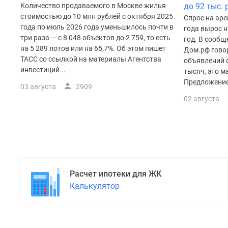
поселки
Количество продаваемого в Москве жилья
до 92 тыс. 
у
стоимостью до 10 млн рублей с октября 2025
Спрос на аре
водоема
года по июль 2026 года уменьшилось почти в
года вырос н
Коттеджные
три раза — с 8 048 объектов до 2 759, то есть
год. В сооб
поселки
на 5 289 лотов или на 65,7%. Об этом пишет
Дом.рф гово
в
ТАСС со ссылкой на материалы Агентства
объявлений 
ипотеку
инвестиций...
Бизнес-
тысяч, это м
центры
Предложение
03 августа
2909
Коттеджи
02 августа
Скидки
и
акции
Макс
Расчет ипотеки для ЖК
Калькулятор