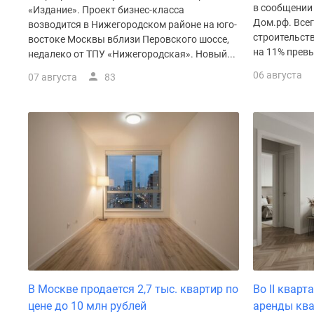
Рассрочка
в сообщении
«Издание». Проект бизнес-класса
Траншевая
Дом.рф. Все
возводится в Нижегородском районе на юго-
ипотека
строительств
востоке Москвы вблизи Перовского шоссе,
Дома
на 11% превы
недалеко от ТПУ «Нижегородская». Новый...
и
06 августа
коттеджи
07 августа
83
Коттеджные
поселки
в
Новой
Москве
Готовые
коттеджные
поселки
Строящиеся
коттеджные
поселки
Коттеджные
поселки
в
лесу
В Москве продается 2,7 тыс. квартир по
Во II квар
Коттеджные
цене до 10 млн рублей
аренды ква