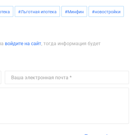
отека
#Льготная ипотека
#Минфин
#новостройки
ла
войдите на сайт
, тогда информация будет