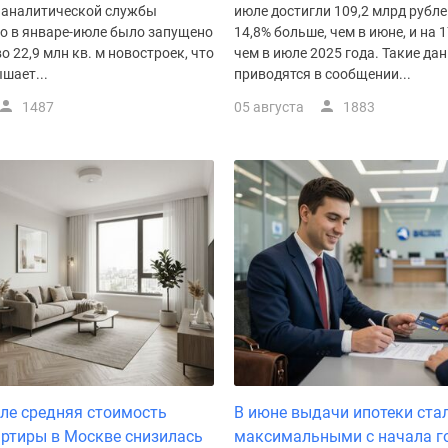
 аналитической службы
июле достигли 109,2 млрд рублей
го в январе-июле было запущено
14,8% больше, чем в июне, и на 
о 22,9 млн кв. м новостроек, что
чем в июле 2025 года. Такие да
шает...
приводятся в сообщении...
1487
05 августа
1883
тале средняя стоимость
В июне выдачи ипотеки ста
ртиры в Москве снизилась
максимальными с начала г