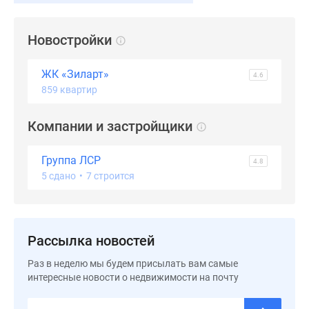
застройщиком
Rutube
Поиск
Новостройки
дома
в
ЖК «Зиларт»
4.6
Москве
859 квартир
Программа
реновации
Компании и застройщики
в
Москве
Группа ЛСР
4.8
Новостройки
5 сдано
•
7 строится
премиум-
класса
Новостройки
бизнес-
Рассылка новостей
класса
Раз в неделю мы будем присылать вам самые
Рассрочка
интересные новости о недвижимости на почту
Траншевая
ипотека