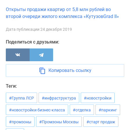
Новости
Открыты продажи квартир от 5,8 млн рублей во
недвижимости
второй очереди жилого комплекса «КутузовGrad II»
Мнение
эксперта
Дата публикации 24 декабря 2019
Аналитика
рынка
Поделиться с друзьями:
Покупателю
Экспертиза
новостроек
Эксперты
Копировать ссылку
и
авторы
Теги:
О
проекте
#Группа ЛСР
#инфраструктура
#новостройки
Контакты
Реклама
#новостройки бизнес-класса
#отделка
#паркинг
на
#промзоны
#Промзоны Москвы
#старт продаж
сайте
Vk