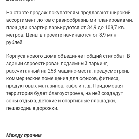
1-
комнатные
На старте продаж покупателям предлагают широкий
2-
ассортимент лотов с разнообразными планировками,
комнатные
площади квартир варьируются от 34,9 до 108,7 кв.
3-
метров. Цены в проекте начинаются от 8,9 млн
комнатные
рублей.
Квартиры
на
Корпуса нового дома объединяет общий стилобат. В
карте
здании спроектирован подземный паркинг,
Ипотечный
рассчитанный на 253 машино-места, предусмотрены
калькулятор
коммерческие помещения для офисов, фитнеса,
Семейная
продуктовых магазинов, кафе и т. д. Придомовая
ипотека
территория будет благоустроена, на ней создадут
Военная
зоны отдыха, детские и спортивные площадки,
ипотека
пешеходные дорожки.
Банки
и
программы
Между прочим
Медиа