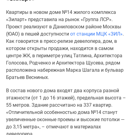
Специальные
Квартиры в новом доме №14 жилого комплекса
предложения
«Зиларт» представила на рынок «Группа ЛСР».
Коммерческие
Проект реализуют в Даниловском районе Москвы
помещения
(ЮАО) в пешей доступности
от станции МЦК «ЗИЛ»
.
Продавцы
Как говорится в пресс-релизе девелопера, дом, в
и
котором открыты продажи, находится в самом
застройщики
центре ЖК, в периметре улиц Татлина, Архитектора
Панорамы
Голосова, Родченко и Архитектора Щусева, рядом
новостроек
расположена набережная Марка Шагала и бульвар
Видеообзор
Братьев Весниных.
новостроек
Экспертиза
В состав нового дома входят два корпуса разной
новостроек
этажности (от 1 до 16 этажей), предельная высота –
Экология
55 метров. Здание рассчитано на 337 квартир.
Москвы
«Отличительной особенностью дома №14 станут
и
увеличенные оконные проемы и высокие потолки —
Подмосковья
до 3,15 метра», – отмечают в материалах
Студии
девелопера.