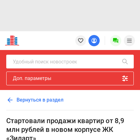
Новостройки
Квартиры
Ипотека
Новостройки
Удобный поиск новостроек
Москвы
Новостройки
Доп. параметры
Подмосковья
Новостройки
Новой
Вернуться в раздел
Москвы
Готовые
новостройки
Стартовали продажи квартир от 8,9
Новостройки
млн рублей в новом корпусе ЖК
на
«Зиларт»
карте