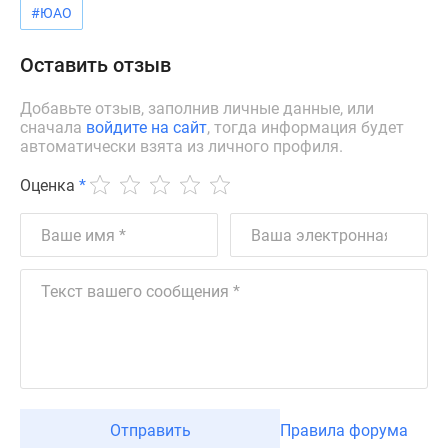
#ЮАО
Дзен
Машино-
Оставить отзыв
места
Апартаменты
Добавьте отзыв, заполнив личные данные, или
#траншевая
сначала
войдите на сайт
, тогда информация будет
ипотека
автоматически взята из личного профиля.
#рассрочка
Оценка
*
ИТ-
ипотека
Квартиры
со
скидками
до
41%
Видео
360°
новостроек
Субсидированная
Отправить
Правила форума