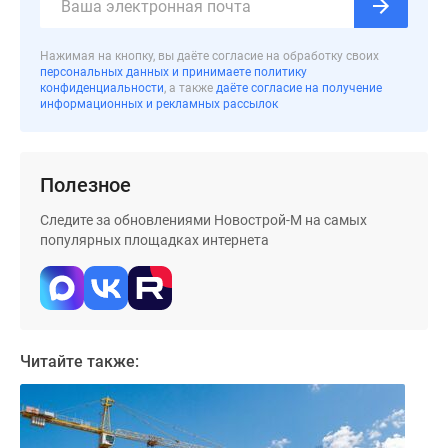
Дома
и
Нажимая на кнопку, вы даёте согласие на обработку своих
коттеджи
персональных данных и принимаете политику
Коттеджные
конфиденциальности
, а также
даёте согласие на получение
информационных и рекламных рассылок
поселки
в
Новой
Москве
Полезное
Готовые
Следите за обновлениями Новострой-М на самых
коттеджные
популярных площадках интернета
поселки
Строящиеся
коттеджные
поселки
Коттеджные
Читайте также:
поселки
в
лесу
Коттеджные