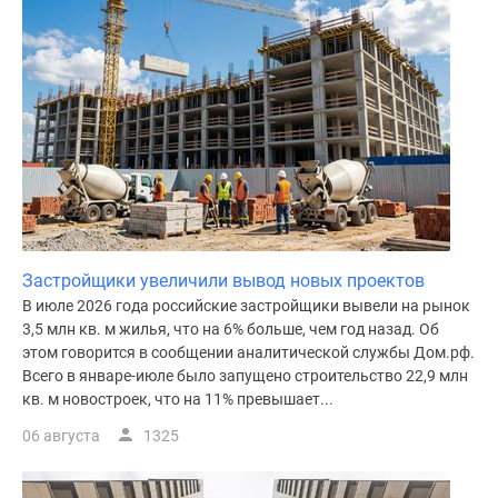
поселки
у
водоема
Коттеджные
поселки
в
ипотеку
Бизнес-
центры
Коттеджи
Застройщики увеличили вывод новых проектов
Скидки
В июле 2026 года российские застройщики вывели на рынок
и
3,5 млн кв. м жилья, что на 6% больше, чем год назад. Об
акции
этом говорится в сообщении аналитической службы Дом.рф.
Макс
Всего в январе-июле было запущено строительство 22,9 млн
кв. м новостроек, что на 11% превышает...
06 августа
1325