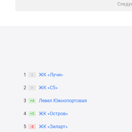
новостроек
Следу
Эксперты
и
авторы
О
проекте
Контакты
Реклама
на
сайте
Vk
Дзен
Машино-
1
ЖК «Лучи»
0
места
Апартаменты
2
ЖК «С5»
Н
#траншевая
ипотека
3
Левел Южнопортовая
+4
#рассрочка
ИТ-
ипотека
4
ЖК «Остров»
+5
Квартиры
со
5
ЖК «Зиларт»
-3
скидками