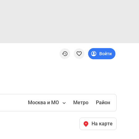
Войти
Москва и МО
Метро
Район
На карте