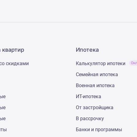
 квартир
Ипотека
со скидками
Калькулятор ипотеки
Он
Семейная ипотека
Военная ипотека
ные
ИТ-ипотека
ные
От застройщика
ные
В рассрочку
нты
Банки и программы