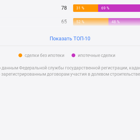
78
31 %
69 %
65
52 %
48 %
Показать ТОП-10
сделки без ипотеки
ипотечные сделки
 данным Федеральной службы государственной регистрации, кадаст
 зарегистрированным договорам участия в долевом строительстве