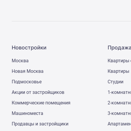
Рассрочка
Траншевая
ипотека
Дома
и
коттеджи
Коттеджные
поселки
Новостройки
Продажа
в
Новой
Москва
Квартиры 
Москве
Готовые
Новая Москва
Квартиры
коттеджные
поселки
Подмосковье
Студии
Строящиеся
коттеджные
Акции от застройщиков
1-комнат
поселки
Коттеджные
Коммерческие помещения
2-комнат
поселки
Машиноместа
3-комнат
в
лесу
Продавцы и застройщики
Апартаме
Коттеджные