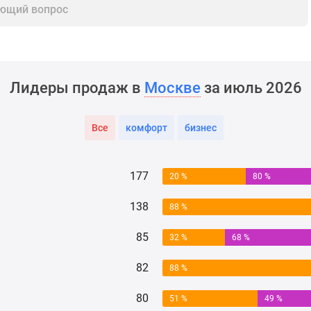
ющий вопрос
Лидеры продаж в
Москве
за июль 2026
Все
комфорт
бизнес
177
20 %
80 %
138
88 %
85
32 %
68 %
82
88 %
80
51 %
49 %