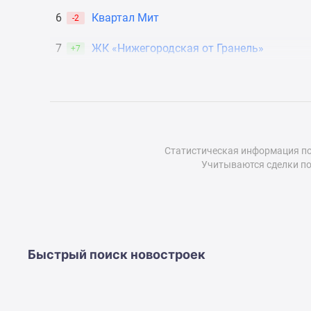
до
6
Квартал Мит
-2
41%
Видео
7
ЖК «Нижегородская от Гранель»
+7
360°
новостроек
Субсидированная
застройщиком
Rutube
Поиск
дома
в
Статистическая информация по
Москве
Учитываются сделки по
Программа
реновации
в
Москве
Новостройки
премиум-
Быстрый поиск новостроек
класса
Новостройки
бизнес-
класса