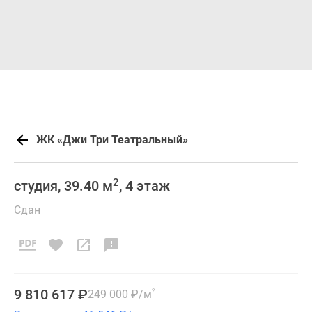
ЖК «Джи Три Театральный»
2
студия, 39.40 м
, 4 этаж
Сдан
9 810 617
₽
249 000
₽
/м
2