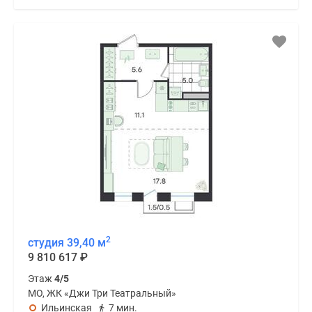
2
студия 39,40 м
9 810 617
₽
Этаж
4/5
МО, ЖК «Джи Три Театральный»
Ильинская
7 мин.