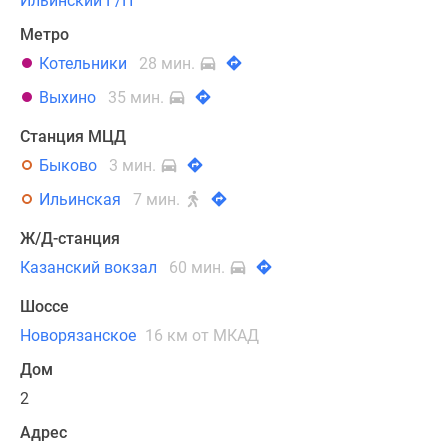
Ильинский Г/П
Метро
Котельники
28 мин.
Выхино
35 мин.
Станция МЦД
Быково
3 мин.
Ильинская
7 мин.
Ж/Д-станция
Казанский вокзал
60 мин.
Шоссе
Новорязанское
16 км от МКАД
Дом
2
Адрес