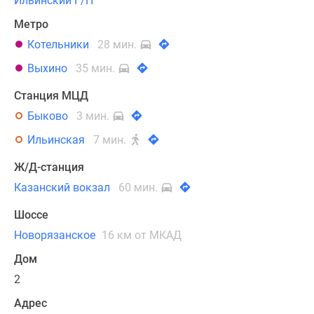
Ильинский Г/П
Метро
Котельники
28 мин.
Выхино
35 мин.
Станция МЦД
Быково
3 мин.
Ильинская
7 мин.
Ж/Д-станция
Казанский вокзал
60 мин.
Шоссе
Новорязанское
16 км от МКАД
Дом
2
Адрес