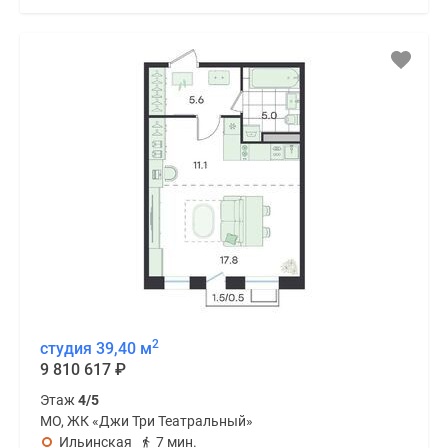
2
студия 39,40 м
9 810 617
₽
Этаж
4/5
МО, ЖК «Джи Три Театральный»
Ильинская
7 мин.