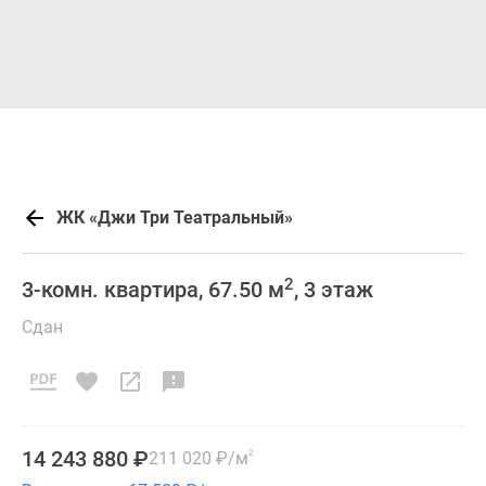
ЖК «Джи Три Театральный»
2
3-комн. квартира, 67.50 м
, 3 этаж
Сдан
14 243 880
₽
211 020
₽
/м
2