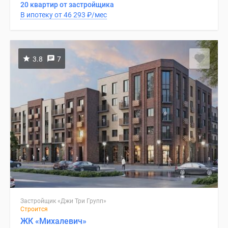
20 квартир от застройщика
В ипотеку от 46 293
₽
/мес
3.8
7
Застройщик «Джи Три Групп»
Строится
ЖК «Михалевич»