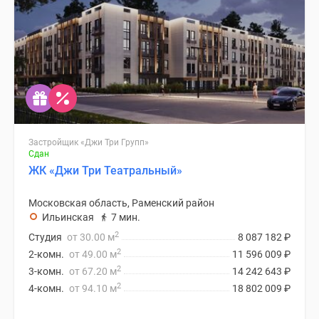
Застройщик «Джи Три Групп»
Сдан
ЖК «Джи Три Театральный»
Московская область, Раменский район
Ильинская
7 мин.
2
Студия
от 30.00 м
8 087 182
₽
2
2-комн.
от 49.00 м
11 596 009
₽
2
3-комн.
от 67.20 м
14 242 643
₽
2
4-комн.
от 94.10 м
18 802 009
₽