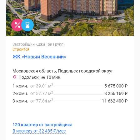
Застройщик «Джи Три Групп»
Строится
ЖК «Новый Весенний»
Московская область, Подольск городской округ
Подольск
10 мин.
2
1-комн.
от 39.01 м
5 675 000
₽
2
2-комн.
от 57.77 м
8 256 169
₽
2
3-комн.
от 77.84 м
11 662 400
₽
120 квартир от застройщика
В ипотеку от 32 485
₽
/мес