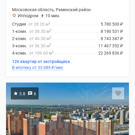
Московская область, Раменский район
Ипподром
10 мин.
2
Студия
от 28.20 м
5 780 500
₽
2
1-комн.
от 38.30 м
8 190 531
₽
2
2-комн.
от 46.30 м
8 743 347
₽
2
3-комн.
от 56.50 м
11 467 352
₽
2
4-комн.
от 109.60 м
22 269 836
₽
126 квартир от застройщика
В ипотеку от 33 089
₽
/мес
3.8
6