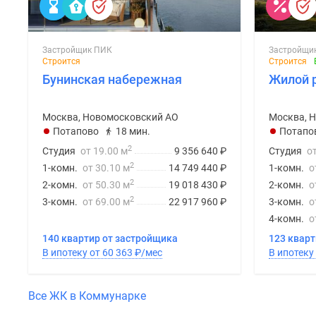
Застройщик ПИК
Застройщи
Строится
Строится
Бунинская набережная
Жилой 
Москва, Новомосковский АО
Москва, 
Потапово
18 мин.
Потапо
2
Студия
от 19.00 м
9 356 640
₽
Студия
о
2
1-комн.
от 30.10 м
14 749 440
₽
1-комн.
о
2
2-комн.
от 50.30 м
19 018 430
₽
2-комн.
о
2
3-комн.
от 69.00 м
22 917 960
₽
3-комн.
о
4-комн.
о
140 квартир от застройщика
123 квар
В ипотеку от 60 363
₽
/мес
Все ЖК в Коммунарке