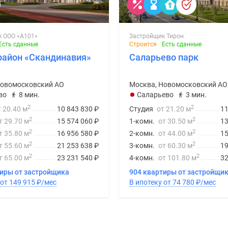
к ООО «А101»
Застройщик Тирон
Есть сданные
Строится
Есть сданные
район «Скандинавия»
Саларьево парк
Новомосковский АО
Москва, Новомосковский АО
во
8 мин.
Саларьево
3 мин.
2
2
т 20.40 м
10 843 830
₽
Студия
от 21.20 м
11
2
2
т 29.70 м
15 574 060
₽
1-комн.
от 30.50 м
13
2
2
т 35.80 м
16 956 580
₽
2-комн.
от 44.00 м
15
2
2
т 55.60 м
21 253 638
₽
3-комн.
от 60.30 м
19
2
2
т 65.00 м
23 231 540
₽
4-комн.
от 101.80 м
32
тиры от застройщика
904 квартиры от застройщи
В ипотеку от 149 915
₽
/мес
В ипотеку от 74 780
₽
/мес