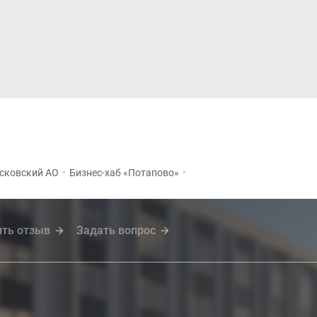
Дома и коттеджи
Ипотека
Медиа
Консультация
сковский АО
•
Бизнес-хаб «Потапово»
•
ить отзыв
Задать вопрос