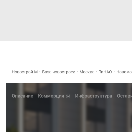
Новостройки
Квартиры
Новострой-М
•
База новостроек
•
Москва
•
ТиНАО
•
Новомо
Описание
Коммерция
Инфраструктура
Остав
64