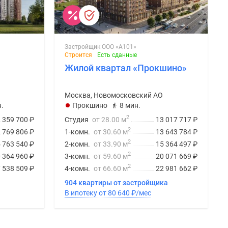
Застройщик ООО «А101»
Строится
Есть сданные
Жилой квартал «Прокшино»
Москва, Новомосковский АО
.
Прокшино
8 мин.
2
 359 700
₽
Студия
от 28.00 м
13 017 717
₽
2
 769 806
₽
1-комн.
от 30.60 м
13 643 784
₽
2
 763 540
₽
2-комн.
от 33.90 м
15 364 497
₽
2
 364 960
₽
3-комн.
от 59.60 м
20 071 669
₽
2
 538 509
₽
4-комн.
от 66.60 м
22 981 662
₽
904 квартиры от застройщика
В ипотеку от 80 640
₽
/мес