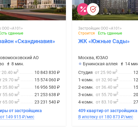
к ООО «А101»
Застройщик ООО «А101»
Есть сданные
Строится
Есть сданные
район «Скандинавия»
ЖК «Южные Сады»
Новомосковский АО
Москва, ЮЗАО
во
8 мин.
Бунинская аллея
14 мин
2
2
т 20.40 м
10 843 830
₽
Студия
от 25.90 м
12
2
2
т 29.70 м
15 574 060
₽
1-комн.
от 32.90 м
12
2
2
т 35.80 м
16 956 580
₽
2-комн.
от 36.40 м
15
2
2
т 55.60 м
21 253 638
₽
3-комн.
от 55.70 м
20
2
2
т 65.00 м
23 231 540
₽
4-комн.
от 83.10 м
27
тиры от застройщика
409 квартир от застройщика
В ипотеку от 149 915
₽
/мес
В ипотеку от 180 873
₽
/мес