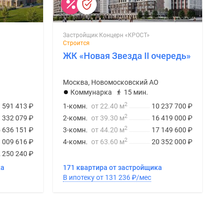
Застройщик Концерн «КРОСТ»
Строится
ЖК «Новая Звезда II очередь»
Москва, Новомосковский АО
Коммунарка
15 мин.
2
 591 413
₽
1-комн.
от 22.40 м
10 237 700
₽
2
 332 079
₽
2-комн.
от 39.30 м
16 419 000
₽
2
 636 151
₽
3-комн.
от 44.20 м
17 149 600
₽
2
 009 616
₽
4-комн.
от 63.60 м
20 352 000
₽
 250 240
₽
ка
171 квартира от застройщика
В ипотеку от 131 236
₽
/мес