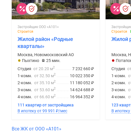
Застройщик ООО «А101»
Застройщи
Строится
Строится
Жилой район «Родные
Жилой 
кварталы»
Москва, Новомосковский АО
Москва, 
Пыхтино
25 мин.
Потапо
2
Студия
от 20.20 м
7 232 660
₽
Студия
о
2
1-комн.
от 32.50 м
10 022 350
₽
1-комн.
о
2
2-комн.
от 35.10 м
11 180 052
₽
2-комн.
о
2
3-комн.
от 53.60 м
14 624 688
₽
3-комн.
о
2
4-комн.
от 66.60 м
16 964 352
₽
4-комн.
о
111 квартир от застройщика
123 квар
В ипотеку от 99 991
₽
/мес
Все ЖК от ООО «А101»