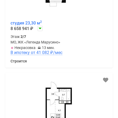
2
студия 23,30 м
8 658 941
₽
Этаж
2/7
МО, ЖК «Легенда Марусино»
Некрасовка
13 мин.
В ипотеку от 41 082
₽
/мес
Строится