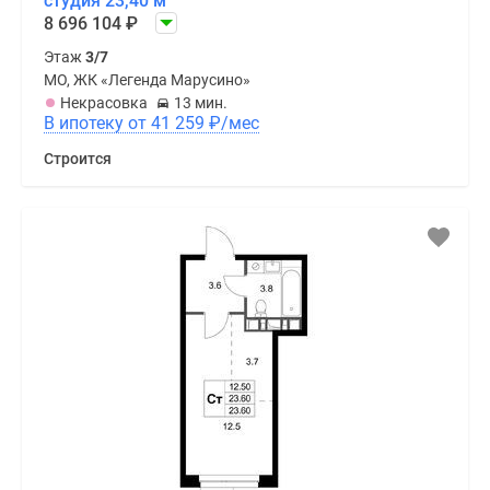
студия 23,40 м
8 696 104
₽
Этаж
3/7
МО, ЖК «Легенда Марусино»
Некрасовка
13 мин.
В ипотеку от 41 259
₽
/мес
Строится