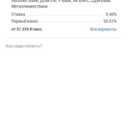
Абсолют Банк, ДОМ.РФ, Т- Банк, АК БАРС, СДМ-Банк,
Металлинвестбанк
Ставка
5.90%
Первый взнос
20.01%
от 51 359
₽
/мес.
Все варианты
Как сюда попасть?