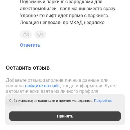
Подземный паркинг с зарядками для
электромобилей - взял машиноместо сразу.
Удобно что лифт идет прямо с паркинга.
Локация неплохая: до МКАД недалеко
0
0
Ответить
Оставить отзыв
Добавьте отзыв, заполнив личные данные, или
сначала
войдите на сайт
, тогда информация будет
автоматически взята из личного профиля.
Сайт использует ваши куки и прочие метаданные.
Подробнее
Оценка
*
Принять