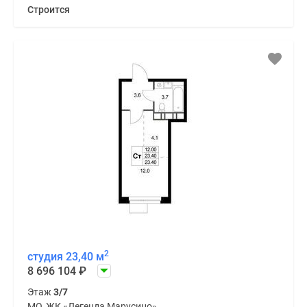
Строится
2
студия 23,40 м
8 696 104
₽
Этаж
3/7
МО, ЖК «Легенда Марусино»