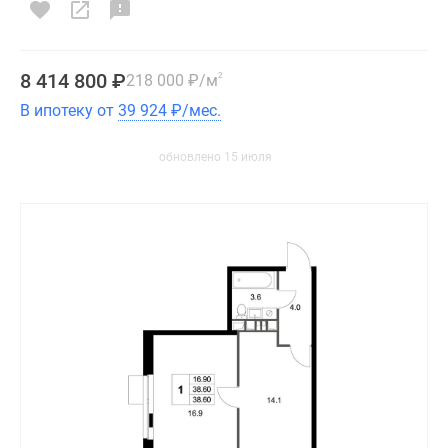
8 414 800
₽
218 000
₽
/м
2
В ипотеку от
39 924
₽
/мес.
обновлено 15 июля