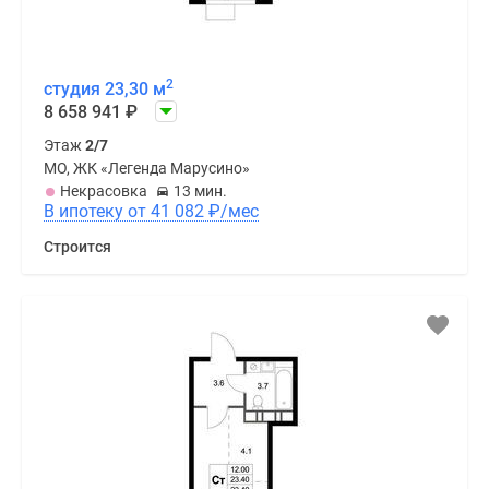
2
студия 23,30 м
8 658 941
₽
Этаж
2/7
МО, ЖК «Легенда Марусино»
Некрасовка
13 мин.
В ипотеку от 41 082
₽
/мес
Строится