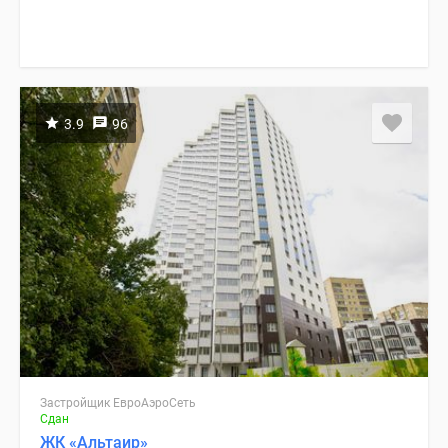
3.9
96
Застройщик ЕвроАэроСеть
Сдан
ЖК «Альтаир»