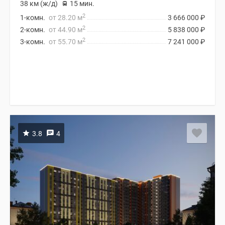
38 км (ж/д)
15 мин.
2
1-комн.
от 28.20 м
3 666 000
₽
2
2-комн.
от 44.90 м
5 838 000
₽
2
3-комн.
от 55.70 м
7 241 000
₽
3.8
4