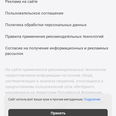
Реклама на сайте
Дзен
Машино-
Пользовательское соглашение
места
Апартаменты
Политика обработки персональных данных
#траншевая
Правила применения рекомендательных технологий
ипотека
#рассрочка
Согласие на получение информационных и рекламных
ИТ-
рассылок
ипотека
Квартиры
со
На сайте применяются рекомендательные технологии
скидками
предоставления информации на основе сбора,
до
систематизации и анализа сведений, относящихся к
41%
предпочтениям пользователей сети «Интернет»,
находящихся на территории Российской Федерации.
Видео
360°
Сайт использует ваши куки и прочие метаданные.
Подробнее
© 2011—2026 Новострой-М. Все права защищены. Всё,
новостроек
что нужно знать о новостройках
Субсидированная
Принять