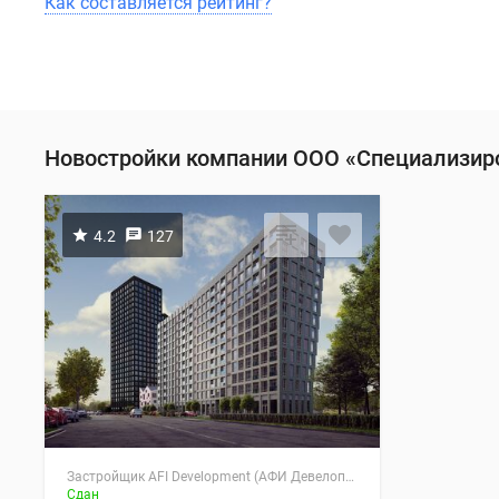
Как составляется рейтинг?
Новостройки компании ООО «Специализир
4.2
127
Застройщик AFI Development (АФИ Девелопмент)
Сдан