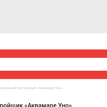
Дома и коттеджи
Ипотека
Медиа
Консультация
рованный застройщик «Аквамаре Уно»
ройщик «Аквамаре Уно»