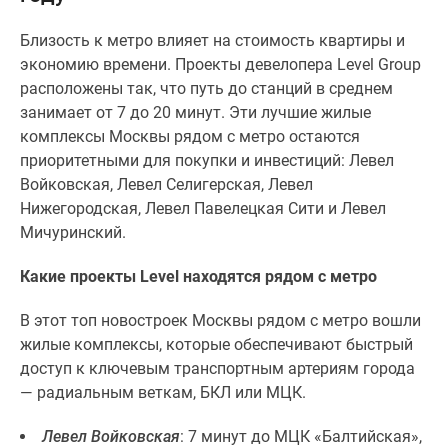
Специальные
Близость к метро влияет на стоимость квартиры и
предложения
экономию времени. Проекты девелопера Level Group
Коммерческие
расположены так, что путь до станций в среднем
помещения
занимает от 7 до 20 минут. Эти лучшие жилые
Продавцы
комплексы Москвы рядом с метро остаются
и
приоритетными для покупки и инвестиций: Левел
застройщики
Войковская, Левел Селигерская, Левел
Панорамы
Нижегородская, Левел Павелецкая Сити и Левел
новостроек
Мичуринский.
Видеообзор
новостроек
Какие проекты Level находятся рядом с метро
Экспертиза
новостроек
В этот топ новостроек Москвы рядом с метро вошли
Экология
жилые комплексы, которые обеспечивают быстрый
Москвы
доступ к ключевым транспортным артериям города
и
— радиальным веткам, БКЛ или МЦК.
Подмосковья
Студии
Левел Войковская
: 7 минут до МЦК «Балтийская»,