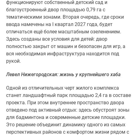
функционируют собственный детский сад и
Дома
благоустроенный двор площадью 0,79 га с
и
тематическими зонами. Вторая очередь, где сроки
коттеджи
ввода намечены на I квартал 2027 года, будет
Коттеджные
отличаться ещё более масштабным озеленением.
поселки
Здесь созданы все условия для детей: двор
в
полностью закрыт от машин и безопасен для игр, а
Новой
вся необходимая инфраструктура находится под
Москве
рукой.
Готовые
коттеджные
Левел Нижегородская: жизнь у крупнейшего хаба
поселки
Строящиеся
Одной из отличительных черт жилого комплекса
коттеджные
станет ландшафтный парк площадью 2,4 га в составе
поселки
проекта. При этом внутреннее пространство двора
Коттеджные
отведено под активный отдых: здесь обустроят зоны
поселки
для бадминтона и современные детские площадки.
в
Это решение объединит динамику одного из самых
лесу
перспективных районов с комфортом жизни рядом с
Коттеджные