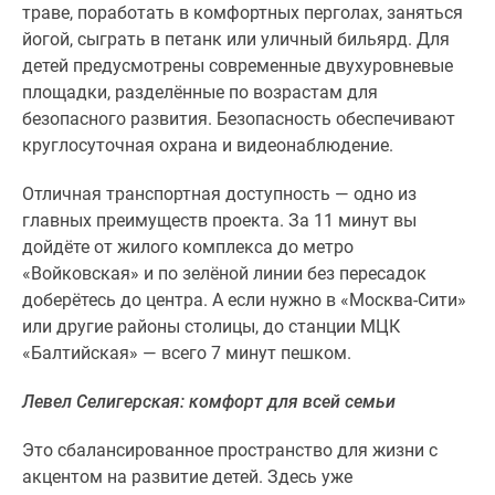
застройщиком
траве, поработать в комфортных перголах, заняться
Rutube
йогой, сыграть в петанк или уличный бильярд. Для
Поиск
детей предусмотрены современные двухуровневые
дома
площадки, разделённые по возрастам для
в
безопасного развития. Безопасность обеспечивают
Москве
круглосуточная охрана и видеонаблюдение.
Программа
реновации
Отличная транспортная доступность — одно из
в
главных преимуществ проекта. За 11 минут вы
Москве
дойдёте от жилого комплекса до метро
Новостройки
«Войковская» и по зелёной линии без пересадок
премиум-
доберётесь до центра. А если нужно в «Москва‑Сити»
класса
или другие районы столицы, до станции МЦК
Новостройки
«Балтийская» — всего 7 минут пешком.
бизнес-
Левел Селигерская: комфорт для всей семьи
класса
Рассрочка
Это сбалансированное пространство для жизни с
Траншевая
акцентом на развитие детей. Здесь уже
ипотека