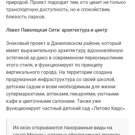
природой. Проект подходит тем, кто ценит не только
поселки
транспортную доступность, но и спокойствие,
у
близость парков.
водоема
Коттеджные
Левел Павелецкая Сити: архитектура и центр
поселки
в
Знаковый проект в Даниловском районе, который
ипотеку
имеет выразительную архитектуру, вдохновлённую
Бизнес-
эстетикой ар-деко в современном переосмыслении
центры
этого стиля, и функционирует по принципу
Коттеджи
вертикального города. На территории создана
Скидки
продуманная инфраструктура со своей школой,
и
детским садом и всем необходимым для жизни:
акции
супермаркетами, аптеками, пекарнями, уютными
Макс
кафе и цветочными салонами. Также уже
функционирует частный детский сад «Летово Кидс».
Из окон открываются панорамные виды на
центр Москвы, которые обеспечивают проекту