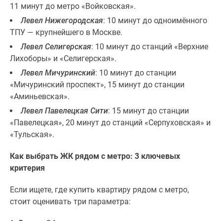
1-
11 минут до метро «Войковская».
комнатные
Левел Нижегородская
: 10 минут до одноимённого
2-
ТПУ — крупнейшего в Москве.
комнатные
Левел Селигерская
: 10 минут до станций «Верхние
3-
Лихоборы» и «Селигерская».
комнатные
Левел Мичуринский
: 10 минут до станции
Квартиры
«Мичуринский проспект», 15 минут до станции
на
«Аминьевская».
карте
Ипотечный
Левел Павелецкая Сити
: 15 минут до станции
калькулятор
«Павелецкая», 20 минут до станций «Серпуховская» и
Семейная
«Тульская».
ипотека
Как выбрать ЖК рядом с метро: 3 ключевых
Военная
критерия
ипотека
Банки
Если ищете, где купить квартиру рядом с метро,
и
стоит оценивать три параметра:
программы
Медиа