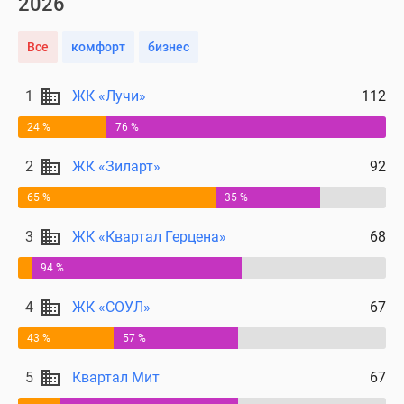
2026
Все
комфорт
бизнес
1
ЖК «Лучи»
112
24 %
76 %
2
ЖК «Зиларт»
92
65 %
35 %
3
ЖК «Квартал Герцена»
68
94 %
4
ЖК «СОУЛ»
67
43 %
57 %
5
Квартал Мит
67