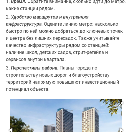
Время.
Обратите внимание, сколько идти до метро,
Новости
какие станции рядом.
недвижимости
Удобство маршрутов и внутренняя
Мнение
инфраструктура.
Оцените линию метро: насколько
эксперта
быстро по ней можно добраться до ключевых точек
Аналитика
и центра без лишних пересадок. Также учитывайте
рынка
качество инфраструктуры рядом со станцией:
Покупателю
наличие школ, детских садов, стрит-ретейла и
Экспертиза
сервисов внутри квартала.
новостроек
Эксперты
Перспективы района
. Планы города по
и
строительству новых дорог и благоустройству
авторы
территорий напрямую повышают инвестиционный
О
потенциал объекта.
проекте
Контакты
Реклама
на
сайте
Vk