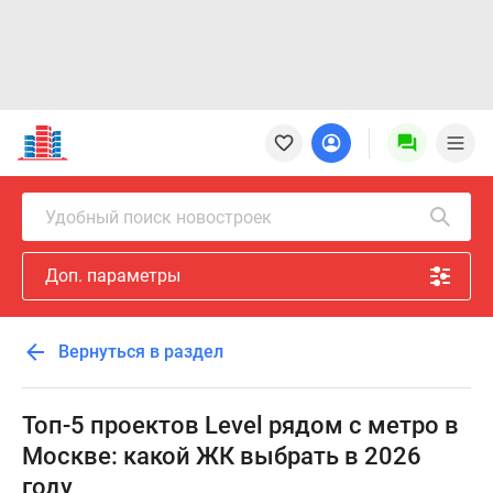
Новостройки
Квартиры
Ипотека
Новостройки
Удобный поиск новостроек
Москвы
Новостройки
Доп. параметры
Подмосковья
Новостройки
Новой
Вернуться в раздел
Москвы
Готовые
новостройки
Топ-5 проектов Level рядом с метро в
Новостройки
Москве: какой ЖК выбрать в 2026
на
году
карте