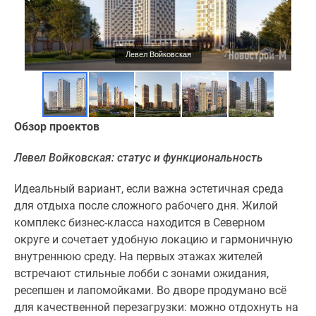
Дзен
Машино-
места
Левел Войковская
Апартаменты
#траншевая
ипотека
#рассрочка
Обзор проектов
ИТ-
ипотека
Левел Войковская: статус и функциональность
Квартиры
со
Идеальный вариант, если важна эстетичная среда
скидками
для отдыха после сложного рабочего дня. Жилой
до
комплекс бизнес-класса находится в Северном
41%
округе и сочетает удобную локацию и гармоничную
Видео
внутреннюю среду. На первых этажах жителей
360°
встречают стильные лобби с зонами ожидания,
новостроек
ресепшен и лапомойками. Во дворе продумано всё
Субсидированная
для качественной перезагрузки: можно отдохнуть на