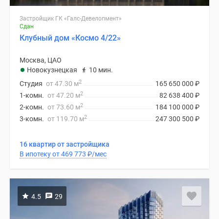
Застройщик ГК «Галс-Девелопмент»
Сдан
Клубный дом «Космо 4/22»
Москва, ЦАО
Новокузнецкая
10 мин.
2
Студия
от 47.30 м
165 650 000
₽
2
1-комн.
от 47.20 м
82 638 400
₽
2
2-комн.
от 73.60 м
184 100 000
₽
2
3-комн.
от 119.70 м
247 300 500
₽
16 квартир от застройщика
В ипотеку от 469 773
₽
/мес
4.5
29