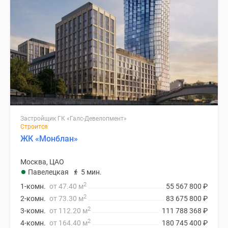
Застройщик ГК «Галс-Девелопмент»
Строится
ЖК «Монблан»
Москва, ЦАО
Павелецкая
5 мин.
2
1-комн.
от 47.40 м
55 567 800
₽
2
2-комн.
от 73.30 м
83 675 800
₽
2
3-комн.
от 112.20 м
111 788 368
₽
2
4-комн.
от 164.40 м
180 745 400
₽