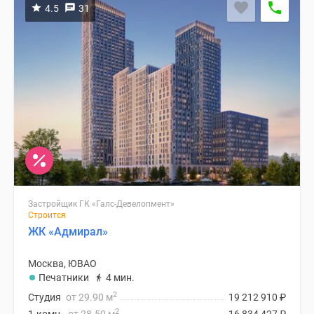
4.5
31
Застройщик ГК «Галс-Девелопмент»
Строится
ЖК «Адмирал»
Москва, ЮВАО
Печатники
4 мин.
2
Студия
от 29.90 м
19 212 910
₽
2