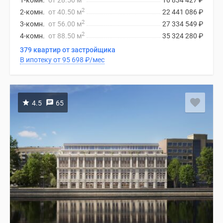
1-комн.
от 28.50 м
16 834 427
₽
2
2-комн.
от 40.50 м
22 441 086
₽
2
3-комн.
от 56.00 м
27 334 549
₽
2
4-комн.
от 88.50 м
35 324 280
₽
379 квартир от застройщика
В ипотеку от 95 698
₽
/мес
4.5
65