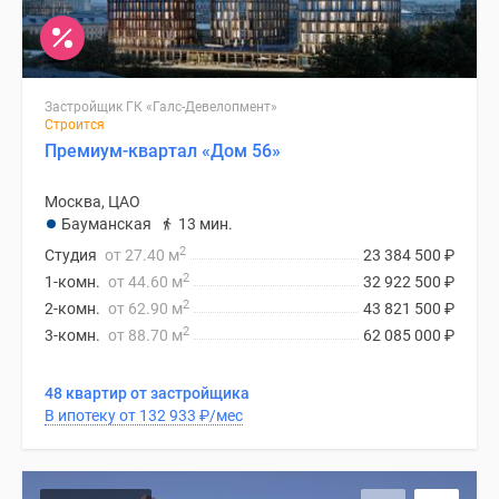
Застройщик ГК «Галс-Девелопмент»
Строится
Премиум-квартал «Дом 56»
Москва, ЦАО
Бауманская
13 мин.
2
Студия
от 27.40 м
23 384 500
₽
2
1-комн.
от 44.60 м
32 922 500
₽
2
2-комн.
от 62.90 м
43 821 500
₽
2
3-комн.
от 88.70 м
62 085 000
₽
48 квартир от застройщика
В ипотеку от 132 933
₽
/мес