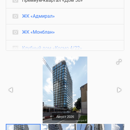
Премиум-квартал «Дом 56»
ЖК «Адмирал»
ЖК «Монблан»
Клубный дом «Космо 4/22»
«Матч Поинт»
Бизнес-центр «Север»
Коттеджный поселок «Маслово Forest Club» (Маслово Форест Клаб)
Август 2026