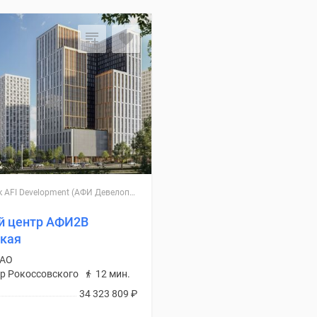
Застройщик AFI Development (АФИ Девелопмент)
й центр АФИ2B
ская
ВАО
р Рокоссовского
12 мин.
34 323 809
₽