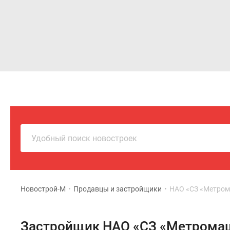
Новостройки
Квартиры
Удобный поиск новостроек
Новострой-М
•
Продавцы и застройщики
•
НАО «СЗ «Метро
Застройщик НАО «СЗ «Метрома