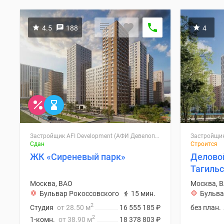
4.5
188
4
Застройщик AFI Development (АФИ Девелопмент)
Сдан
Строится
ЖК «Сиреневый парк»
Делово
Тагиль
Москва, ВАО
Москва, 
Бульвар Рокоссовского
15 мин.
Бульва
2
Студия
от 28.50 м
16 555 185
₽
без план.
2
1-комн.
от 38.90 м
18 378 803
₽