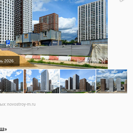
ь 2026
х: novostroy-m.ru
аш»