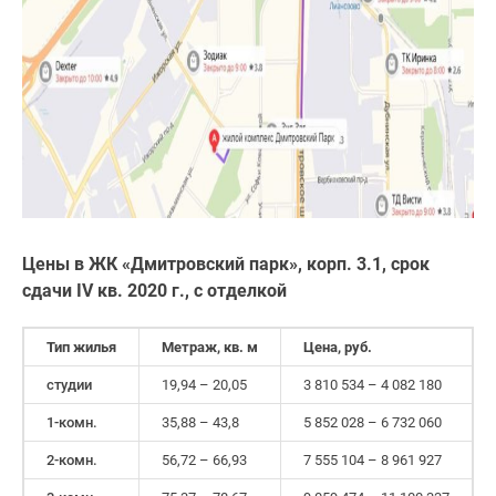
Цены в ЖК «Дмитровский парк», корп. 3.1,
срок
сдачи
IV
кв. 2020 г., с отделкой
Тип жилья
Метраж, кв. м
Цена, руб.
студии
19,94 – 20,05
3 810 534 – 4 082 180
1-комн.
35,88 – 43,8
5 852 028 – 6 732 060
2-комн.
56,72 – 66,93
7 555 104 – 8 961 927