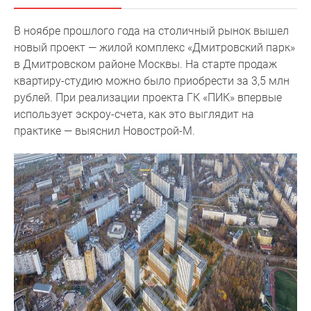
Специальные
В ноябре прошлого года на столичный рынок вышел
предложения
новый проект ­— жилой комплекс «Дмитровский парк»
Коммерческие
в Дмитровском районе Москвы. На старте продаж
помещения
квартиру-студию можно было приобрести за 3,5 млн
Продавцы
рублей. При реализации проекта ГК «ПИК» впервые
и
использует эскроу-счета, как это выглядит на
застройщики
практике — выяснил Новострой-М.
Панорамы
новостроек
Видеообзор
новостроек
Экспертиза
новостроек
Экология
Москвы
и
Подмосковья
Студии