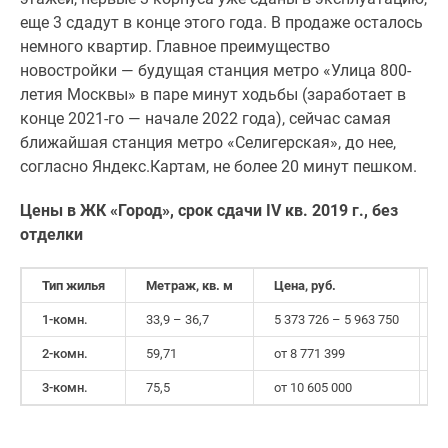
еще 3 сдадут в конце этого года. В продаже осталось
немного квартир. Главное преимущество
новостройки — будущая станция метро «Улица 800-
летия Москвы» в паре минут ходьбы (заработает в
конце 2021-го — начале 2022 года), сейчас самая
ближайшая станция метро «Селигерская», до нее,
согласно Яндекс.Картам, не более 20 минут пешком.
Цены в ЖК «Город»,
срок сдачи
IV
кв. 2019 г., без
отделки
Тип жилья
Метраж, кв. м
Цена, руб.
Ц
1-комн.
33,9 – 36,7
5 373 726 – 5 963 750
1
2-комн.
59,71
от 8 771 399
о
3-комн.
75,5
от 10 605 000
о