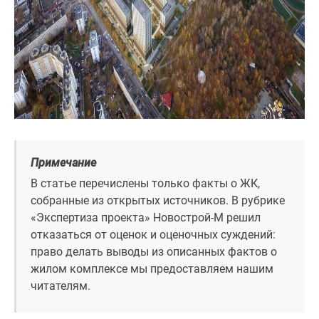
1-
комнатные
2-
комнатные
3-
комнатные
Квартиры
на
карте
Ипотечный
Примечание
калькулятор
В статье перечислены только факты о ЖК,
Семейная
собранные из открытых источников. В рубрике
ипотека
«Экспертиза проекта» Новострой-М решил
Военная
отказаться от оценок и оценочных суждений:
ипотека
право делать выводы из описанных фактов о
Банки
жилом комплексе мы предоставляем нашим
и
читателям.
программы
Медиа