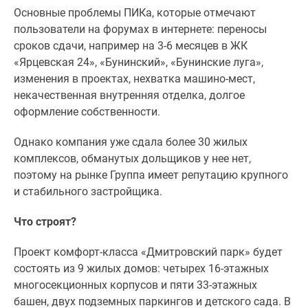
Основные проблемы ПИКа, которые отмечают
Дзен
пользователи на форумах в интернете: переносы
Машино-
сроков сдачи, например на 3-6 месяцев в ЖК
места
«Ярцевская 24», «Бунинский», «Бунинские луга»,
Апартаменты
изменения в проектах, нехватка машино-мест,
#траншевая
некачественная внутренняя отделка, долгое
ипотека
оформление собственности.
#рассрочка
ИТ-
Однако компания уже сдала более 30 жилых
ипотека
комплексов, обманутых дольщиков у нее нет,
Квартиры
поэтому на рынке Группа имеет репутацию крупного
со
и стабильного застройщика.
скидками
до
Что строят?
41%
Видео
Проект комфорт-класса «Дмитровский парк» будет
360°
состоять из 9 жилых домов: четырех 16-этажных
новостроек
многосекционных корпусов и пяти 33-этажных
Субсидированная
башен, двух подземных паркингов и детского сада. В