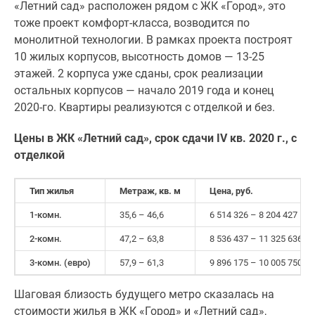
«Летний сад» расположен рядом с ЖК «Город», это
тоже проект комфорт-класса, возводится по
монолитной технологии. В рамках проекта построят
10 жилых корпусов, высотность домов — 13-25
этажей. 2 корпуса уже сданы, срок реализации
остальных корпусов — начало 2019 года и конец
2020-го. Квартиры реализуются с отделкой и без.
Цены в ЖК «Летний сад», срок сдачи
IV
кв. 2020 г., с
отделкой
Тип жилья
Метраж, кв. м
Цена, руб.
1-комн.
35,6 – 46,6
6 514 326 – 8 204 427
2-комн.
47,2 – 63,8
8 536 437 – 11 325 636
3-комн. (евро)
57,9 – 61,3
9 896 175 – 10 005 750
Шаговая близость будущего метро сказалась на
стоимости жилья в ЖК «Город» и «Летний сад»,