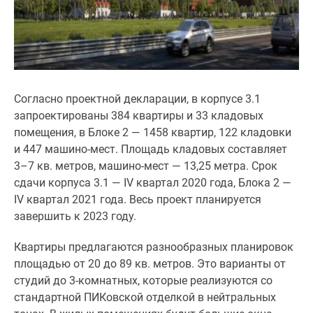
Дома
и
коттеджи
Коттеджные
поселки
в
Согласно проектной декларации, в корпусе 3.1
Новой
запроектированы 384 квартиры и 33 кладовых
Москве
помещения, в Блоке 2 — 1458 квартир, 122 кладовки
Готовые
и 447 машино-мест. Площадь кладовых составляет
коттеджные
3–7 кв. метров, машино-мест — 13,25 метра. Срок
поселки
сдачи корпуса 3.1 — IV квартал 2020 года, Блока 2 —
Строящиеся
IV квартал 2021 года. Весь проект планируется
коттеджные
завершить к 2023 году.
поселки
Коттеджные
Квартиры предлагаются разнообразных планировок
поселки
площадью от 20 до 89 кв. метров. Это варианты от
в
студий до 3-комнатных, которые реализуются со
лесу
стандартной ПИКовской отделкой в нейтральных
Коттеджные