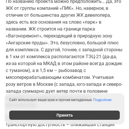
По названию проекта можно предположить… Да, это
ЖК от группы компаний «ПИК». Но, наверное, в
отличие от большинства других ЖК девелопера,
здесь есть все основания на слово «парк» в
названии. ЖК строится на границе парка
«Вагоноремонт», переходящий в природную зону
«Ангарские пруды». Это, безусловно, большой плюс
для комплекса. С другой, точнее, с западной стороны
в 1 км от комплекса располагаются ТЭЦ-21 (да-да,
из-за которой на МКАД в этом районе всегда дождик
с туманом), а в 1,5 км – рыбозавод с
мясоперерабатывающим комбинатом. Учитывая
розу ветров в Москве (с запада, юго-запада и северо-
запада суммарно дует ветер почти в половине
случаев), это соседство нельзя назвать
Сайт использует ваши куки и прочие метаданные.
Подробнее
желательным.
Принять
Еще к минусам можно отнести текущую
транспортную доступность – ближайшая станция