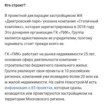
Новости
Кто строит?
недвижимости
Мнение
В проектной декларации застройщиком ЖК
эксперта
«Дмитровский парк» указана компания «Столичный
Аналитика
комплекс», которая зарегистрирована в 2018 году.
рынка
Это дочерняя организация ГК «ПИК», Группа
Покупателю
является единственным ее учредителем, поэтому
Экспертиза
оценивать стоит прежде всего ее.
новостроек
Эксперты
ГК «ПИК» работает на рынке недвижимости 25 лет,
и
основная сфера деятельности компании —
авторы
строительство бюджетного панельного жилья.
О
Группа реализует свои проекты в 10 российских
проекте
регионах, компанией уже возведено более 20 млн кв.
Контакты
м жилой недвижимости. На сайте Новострой-М есть
Реклама
информация о 85 проектах
, которые сданы,
на
возводятся или проектируются застройщиком на
сайте
территории Московского региона.
Vk