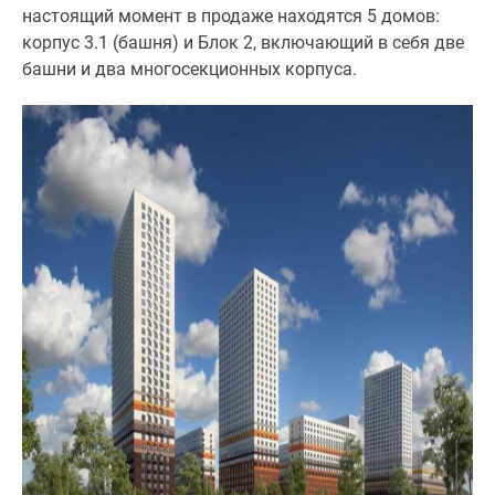
застройщиком
настоящий момент в продаже находятся 5 домов:
Rutube
корпус 3.1 (башня) и Блок 2, включающий в себя две
Поиск
башни и два многосекционных корпуса.
дома
в
Москве
Программа
реновации
в
Москве
Новостройки
премиум-
класса
Новостройки
бизнес-
класса
Рассрочка
Траншевая
ипотека