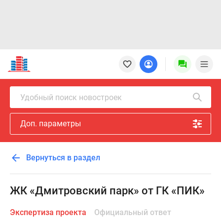
Новостройки
Квартиры
Ипотека
Новостройки
Удобный поиск новостроек
Москвы
Новостройки
Доп. параметры
Подмосковья
Новостройки
Новой
Вернуться в раздел
Москвы
Готовые
новостройки
ЖК «Дмитровский парк» от ГК «ПИК»
Новостройки
на
Экспертиза проекта
Официальный ответ
карте