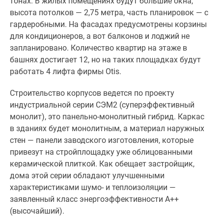
тонах. В жилых помещениях будут большие окна,
поселки
высота потолков — 2,75 метра, часть планировок — с
у
гардеробными. На фасадах предусмотрены корзины
водоема
для кондиционеров, а вот балконов и лоджий не
Коттеджные
запланировано. Количество квартир на этаже в
поселки
башнях достигает 12, но на таких площадках будут
в
работать 4 лифта фирмы Otis.
ипотеку
Строительство корпусов ведется по проекту
Бизнес-
индустриальной серии СЭМ2 (суперэффективный
центры
монолит), это панельно-монолитный гибрид. Каркас
Коттеджи
в зданиях будет монолитным, а материал наружных
Скидки
стен — панели заводского изготовления, которые
и
привезут на стройплощадку уже облицованными
акции
керамической плиткой. Как обещает застройщик,
Макс
дома этой серии обладают улучшенными
характеристиками шумо- и теплоизоляции —
заявленный класс энергоэффективности A++
(высочайший).