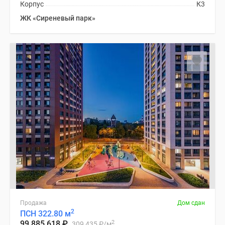
Корпус
К3
ЖК «Сиреневый парк»
Продажа
Дом сдан
2
ПСН 322.80 м
2
99 885 618
₽
309 435
₽
/м