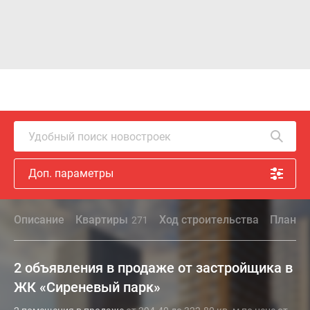
Удобный поиск новостроек
Доп. параметры
Описание
Квартиры
Ход строительства
Планир
271
2 объявления в продаже от застройщика в
ЖК «Сиреневый парк»