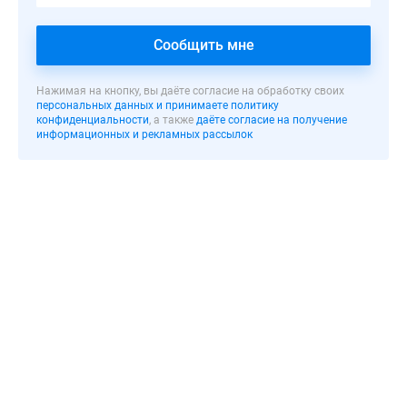
квартир
в
доме
Сообщить мне
от
42
Нажимая на кнопку, вы даёте согласие на обработку своих
персональных данных и принимаете политику
до
конфиденциальности
, а также
даёте согласие на получение
81
информационных и рекламных рассылок
кв.
м;
площадь
кухонь
увеличена
до
11,7
кв.
м.
В
большинстве
квартир