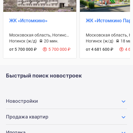
ЖК «Истомкино»
ЖК «Истомкино Парк
Московская область, Ногинск Г/П
Ногинск (ж/д)
20 мин.
Ногинск (ж/д)
18 мин
от 5 700 000
₽
5 700 000
₽
от 4 681 600
₽
4 6
Быстрый поиск новостроек
Новостройки
Продажа квартир
Ипотека