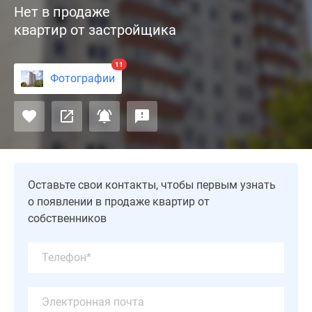
Нет в продаже
17-
квартир от застройщика
этажный
жилой
дом
11
Фотографии
в
г.
Старая
Купавна
от
застройщика
«СУ-155»
Оставьте свои контакты, чтобы первым узнать
—
о появлении в продаже квартир от
панельная
собственников
новостройка
эконом-
класса.
Площадь