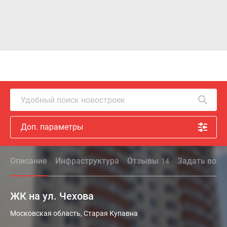
Удобный поиск новостроек
Доп. параметры
Описание
Инфраструктура
Отзывы
Задать вопр
14
ЖК на ул. Чехова
Новый
Московская область, Старая Купавна
пятисекционный