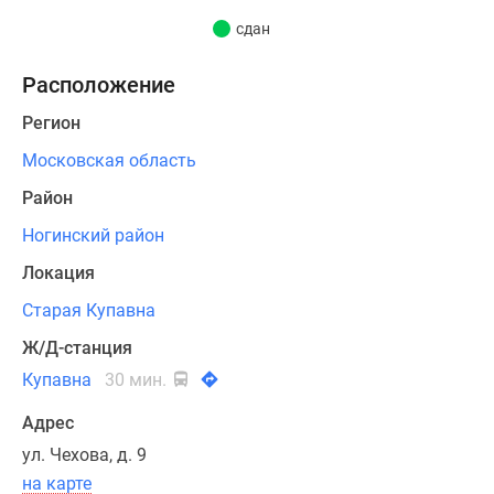
есть
сдан
возможность
обустроить
Расположение
кладовые-
гардеробные.
Регион
Лоджии
Московская область
и
балконы
Район
остеклены.
Ногинский район
Продажа
Локация
квартир
Старая Купавна
завершена.
Ж/Д-станция
Купавна
30 мин.
Адрес
ул. Чехова, д. 9
на карте