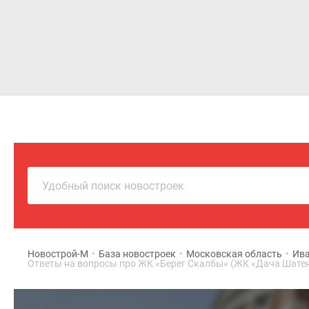
Новостройки
Квартиры
Удобный поиск новостроек
Новострой-М
•
База новостроек
•
Московская область
•
Ива
Ответы на вопросы про ЖК «Берег Скалбы» (ЖК «Дача Шате