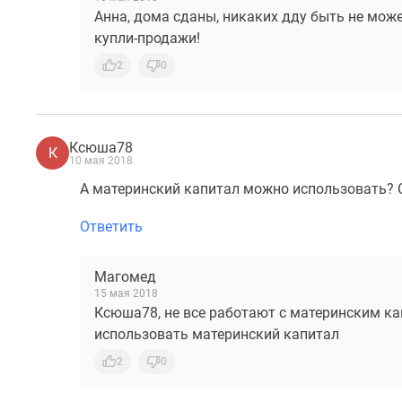
Анна, дома сданы, никаких дду быть не може
купли-продажи!
2
0
Ксюша78
К
10 мая 2018
А материнский капитал можно использовать? 
Ответить
Магомед
15 мая 2018
Ксюша78, не все работают с материнским ка
использовать материнский капитал
2
0