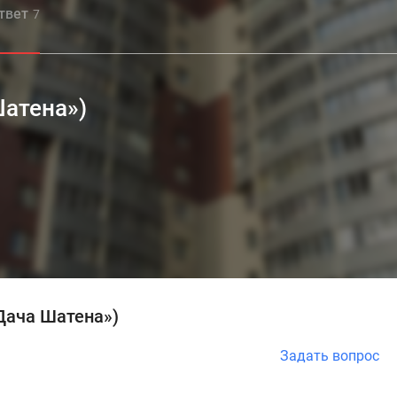
ответ
7
атена»)
Дача Шатена»)
Задать вопрос