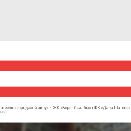
Дома и коттеджи
Ипотека
Медиа
Консультация
нтеевка городской округ
•
ЖК «Берег Скалбы» (ЖК «Дача Шатена»
на»)