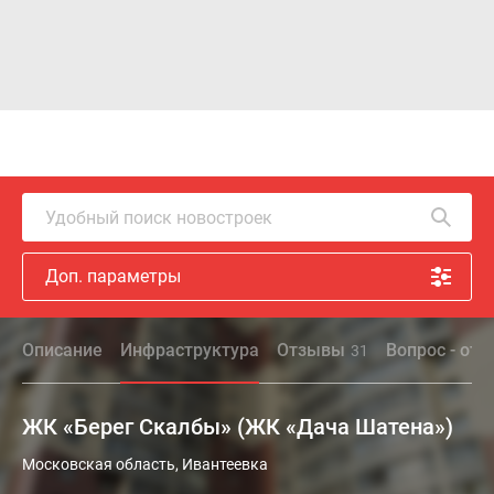
Удобный поиск новостроек
Доп. параметры
Описание
Инфраструктура
Отзывы
Вопрос - отв
31
ЖК «Берег Скалбы» (ЖК «Дача Шатена»)
Московская область, Ивантеевка