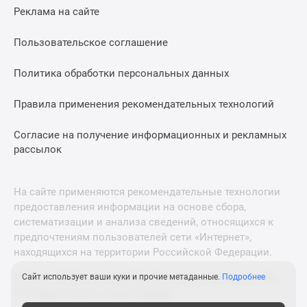
Реклама на сайте
Пользовательское соглашение
Политика обработки персональных данных
Правила применения рекомендательных технологий
Согласие на получение информационных и рекламных
рассылок
На сайте применяются рекомендательные технологии
предоставления информации на основе сбора,
систематизации и анализа сведений, относящихся к
предпочтениям пользователей сети «Интернет»,
находящихся на территории Российской Федерации.
© 2011—2026 Новострой-М. Все права защищены. Всё,
Сайт использует ваши куки и прочие метаданные.
Подробнее
что нужно знать о новостройках