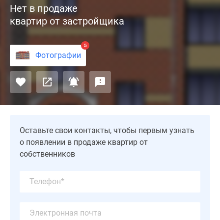
Нет в продаже
в
Специальные
квартир от застройщика
пгт.
предложения
Шаховская
Коммерческие
(Московская
помещения
5
Фотографии
область)
Продавцы
возводится
и
застройщиком
застройщики
МПКХ
Панорамы
«Шаховская»
новостроек
по
Видеообзор
адресу:
новостроек
Оставьте свои контакты, чтобы первым узнать
1-
Экспертиза
о появлении в продаже квартир от
ая
новостроек
собственников
Советская
Экология
улица
Москвы
36Б.
и
Здание
Подмосковья
выполняется
Студии