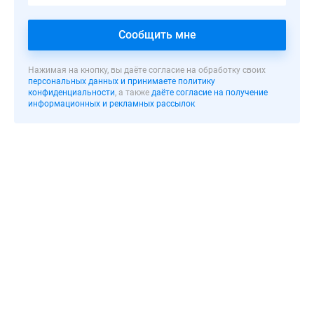
по
1-
индивидуальному
комнатные
Сообщить мне
дизайнерскому
2-
проекту.
комнатные
3-
Нажимая на кнопку, вы даёте согласие на обработку своих
персональных данных и принимаете политику
Кирпичное
комнатные
конфиденциальности
, а также
даёте согласие на получение
строение
Квартиры
информационных и рекламных рассылок
высотой
на
в
карте
3
Ипотечный
этажа
калькулятор
будет
Семейная
вмещать
ипотека
в
Военная
себя
ипотека
9
Банки
однокомнатных
и
и
программы
6
Медиа