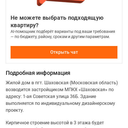
Дома
и
Не можете выбрать подходящую
коттеджи
квартиру?
Коттеджные
поселки
AI-помощник подберёт варианты под ваши требования
— по бюджету, району, срокам и другим параметрам.
в
Новой
Москве
Открыть чат
Готовые
коттеджные
Подробная информация
поселки
Строящиеся
Жилой дом в пгт. Шаховская (Московская область)
коттеджные
возводится застройщиком МПКХ «Шаховская» по
поселки
адресу: 1-ая Советская улица 36Б. Здание
Коттеджные
выполняется по индивидуальному дизайнерскому
поселки
проекту.
в
лесу
Кирпичное строение высотой в 3 этажа будет
Коттеджные