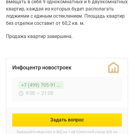
вмещать в себя 9 однокомнатных и 6 двухкомнатных
поселки
квартир, каждая из которых будет располагать
у
лоджиями с единым остеклением. Площадь квартир
водоема
без отделки составит от 60,2 кв. м.
Коттеджные
поселки
Продажа квартир завершена.
в
ипотеку
Бизнес-
центры
Инфоцентр новостроек
Коттеджи
Скидки
+7 (499) 705-91 ...
и
акции
9:00 — 21:00
Макс
Задать вопрос
Выбирайте квартиру в
ЖД на 1-ой Советской улице 36Б
по