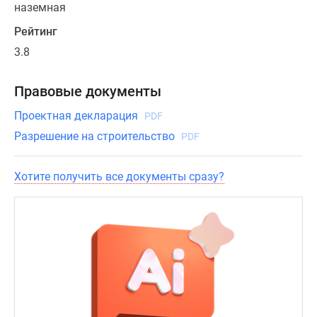
застройщиком
наземная
Rutube
Рейтинг
Поиск
3.8
дома
в
Москве
Правовые документы
Программа
Проектная декларация
PDF
реновации
Разрешение на строительство
PDF
в
Москве
Новостройки
Хотите получить все документы сразу?
премиум-
класса
Новостройки
бизнес-
класса
Рассрочка
Траншевая
ипотека