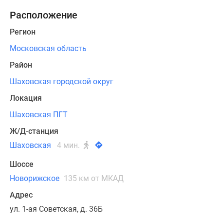
двухкомнатных
Новости
Расположение
квартир,
недвижимости
каждая
Мнение
Регион
из
эксперта
Московская область
которых
Аналитика
будет
Район
рынка
располагать
Покупателю
Шаховская городской округ
лоджиями
Экспертиза
с
Локация
новостроек
единым
Эксперты
Шаховская ПГТ
остеклением.
и
Ж/Д-станция
Площадь
авторы
квартир
Шаховская
4 мин.
О
без
проекте
Шоссе
отделки
Контакты
Новорижское
135 км от МКАД
составит
Реклама
от
на
Адрес
60,2
сайте
ул. 1-ая Советская, д. 36Б
кв.
Vk