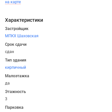
на карте
м.
Дзен
Машино-
Продажа
места
Характеристики
квартир
Апартаменты
завершена.
Застройщик
#траншевая
ипотека
МПКХ Шаховская
#рассрочка
Срок сдачи
ИТ-
сдан
ипотека
Квартиры
Тип здания
со
кирпичный
скидками
Малоэтажка
до
да
41%
Видео
Этажность
360°
3
новостроек
Парковка
Субсидированная