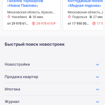
Поселок таунхаусов
Коттеджный посело
«Новое Павлово»
«Медная подкова»
Московская область, Красногорск городской округ
Нахабино
30 мин.
Подольск
27 мин.
от 29 978 610
₽
29 978 610
₽
от 17 950 000
₽
17 9
Быстрый поиск новостроек
Новостройки
Продажа квартир
Ипотека
Журнал