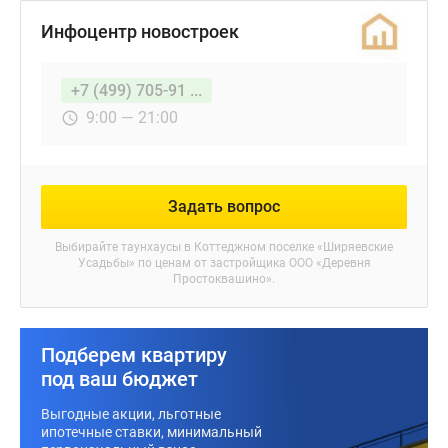
Инфоцентр новостроек
+7 (499) 705-91 ...
9:00 — 21:00
Задать вопрос
Выбирайте таунхаусы в
Коттеджном поселке «Ширяевские
Усадьбы»
по ценам от застройщика ООО «Деревня
Простоквашино».
Подберем квартиру
под ваш бюджет
Выгодные акции, льготные
ипотечные ставки, минимальный