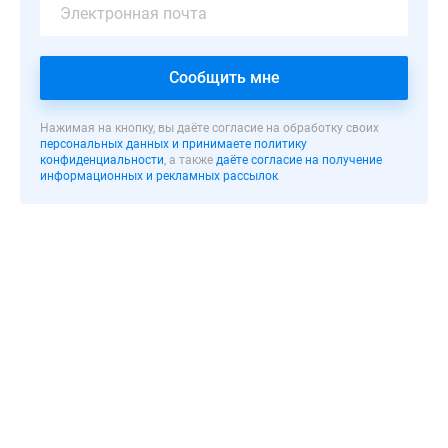
в
квартирах
не
выполняется,
Сообщить мне
коммуникации
подведены
Нажимая на кнопку, вы даёте согласие на обработку своих
персональных данных и принимаете политику
до
конфиденциальности
, а также
даёте согласие на получение
точек
информационных и рекламных рассылок
ввода.
Все
клоты
реализованы.