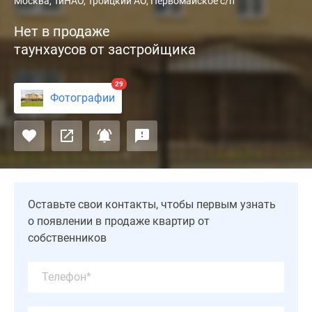
«Ширяевские
Москва, ТиНАО, Троицкий АО, Первомайское с/п
Усадьбы»
Нет в продаже
расположены
таунхаусов от застройщика
в
Новой
Москве,
29
Фотографии
в
30
километрах
от
МКАД.
Малоэтажная
застройка
Оставьте свои контакты, чтобы первым узнать
представлена
о появлении в продаже квартир от
разнообразными
собственников
вариантами
таунхаусов.
Отделка