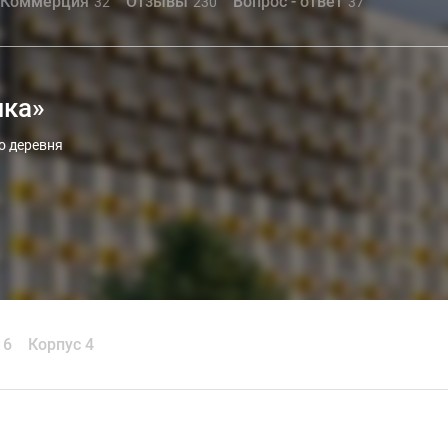
Коммерция
Отзывы
Вопрос - ответ
32
230
37
чка»
о деревня
 6
Корпус 4