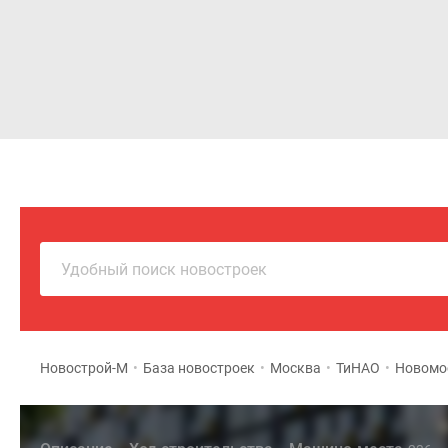
Новостройки
Квартиры
Удобный поиск новостроек
Новострой-М
•
База новостроек
•
Москва
•
ТиНАО
•
Новомо