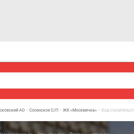
Дома и коттеджи
Ипотека
Медиа
Консультация
сковский АО
•
Сосенское С/П
•
ЖК «Москвичка»
•
Ход строительс