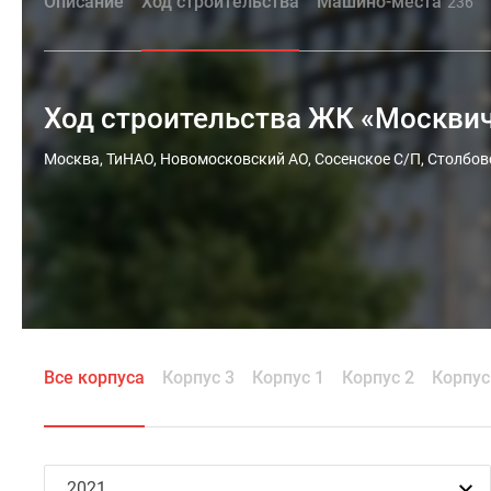
Описание
Ход строительства
Машино-места
236
Ход строительства ЖК «Москви
Москва, ТиНАО, Новомосковский АО, Сосенское С/П, Столбов
Все корпуса
Корпус 3
Корпус 1
Корпус 2
Корпус