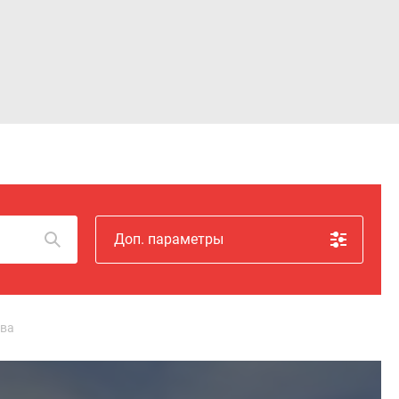
Войти
Доп. параметры
тва