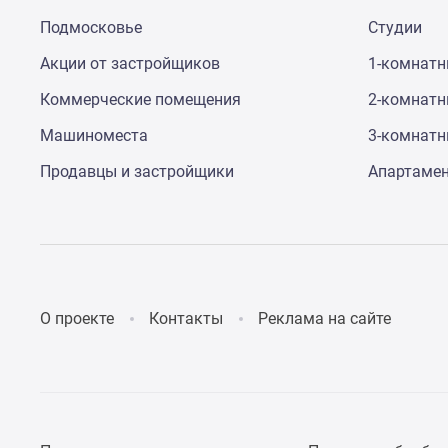
до
Подмосковье
Студии
41%
Видео
Акции от застройщиков
1-комнат
360°
новостроек
Коммерческие помещения
2-комнат
Субсидированная
Машиноместа
3-комнат
застройщиком
Rutube
Продавцы и застройщики
Апартаме
Поиск
дома
в
Москве
Программа
реновации
в
Москве
О проекте
Контакты
Реклама на сайте
Новостройки
премиум-
класса
Новостройки
бизнес-
класса