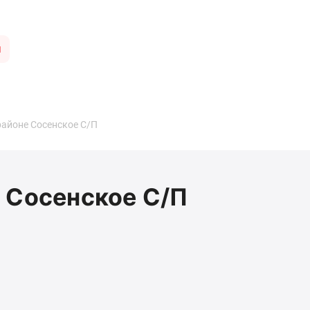
ы
районе Сосенское С/П
 Сосенское С/П