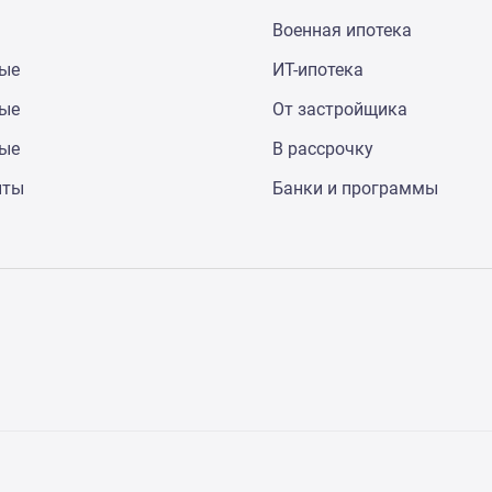
Военная ипотека
ные
ИТ-ипотека
ные
От застройщика
ные
В рассрочку
нты
Банки и программы