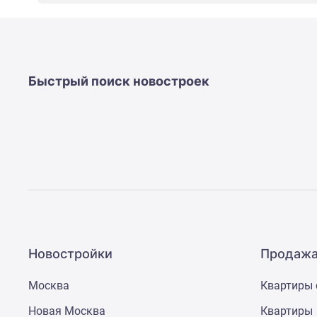
новостроек
Эксперты
и
авторы
О
проекте
Быстрый поиск новостроек
Контакты
Реклама
на
сайте
Vk
Дзен
Машино-
места
Апартаменты
#траншевая
ипотека
#рассрочка
Новостройки
Продажа
ИТ-
ипотека
Москва
Квартиры 
Квартиры
со
Новая Москва
Квартиры
скидками