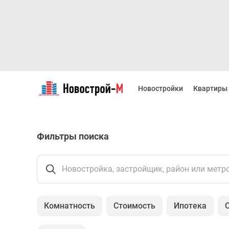
Новостройки
Квартиры
Новостройки
Квартиры
Ипотека
Новостройки
Москвы
Новостройки
Фильтры поиска
Подмосковья
Новостройки
Новой
Москвы
Новостройка, застройщик, район или метр
Готовые
новостройки
Новостройки
Комнатность
Стоимость
Ипотека
на
карте