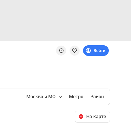
Войти
Москва и МО
Метро
Район
На карте