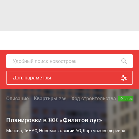
Удобный поиск новостроек
Доп. параметры
Описание
Квартиры
Ход строительства
266
01.08.2
Планировки в ЖК «Филатов луг»
Москва, ТиНАО, Новомосковский АО, Картмазово деревня