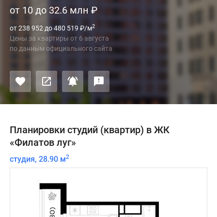
от 10 до 32.6 млн
₽
2
от 238 952 до 480 519
₽
/м
Цены за квартиры
от
6 августа
по данным официального сайта
Планировки студий (квартир) в ЖК
«Филатов луг»
2
студия, 28.90 м