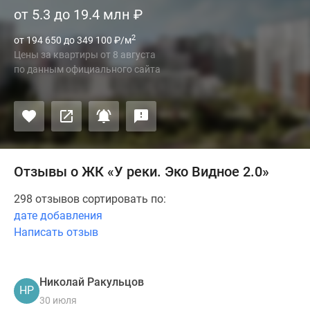
от 5.3 до 19.4 млн
₽
2
от 194 650 до 349 100
₽
/м
Цены за квартиры
от
8 августа
по данным официального сайта
Отзывы о ЖК «У реки. Эко Видное 2.0»
298 отзывов сортировать по:
дате добавления
Написать отзыв
Николай Ракульцов
НР
30 июля