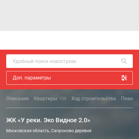
Удобный поиск новостроек
Доп. параметры
Описание
Квартиры
Ход строительства
Планир
159
ЖК «У реки. Эко Видное 2.0»
Московская область, Сапроново деревня