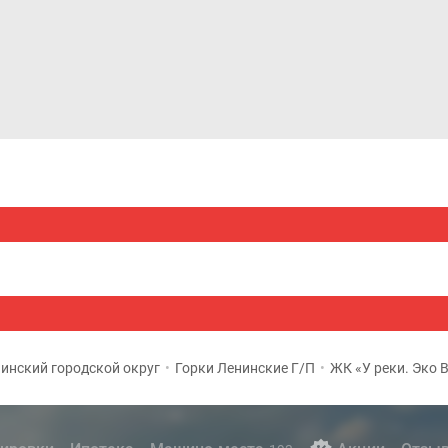
Дома и коттеджи
Ипотека
Медиа
Консультация
инский городской округ
•
Горки Ленинские Г/П
•
ЖК «У реки. Эко 