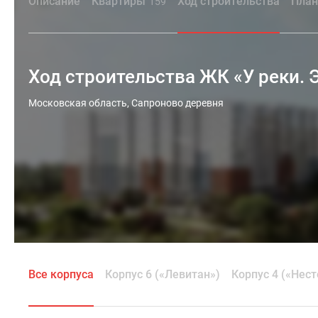
Описание
Квартиры
Ход строительства
План
159
Ход строительства ЖК «У реки. 
Московская область, Сапроново деревня
Все корпуса
Корпус 6 («Левитан»)
Корпус 4 («Нест