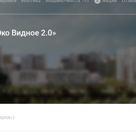
ировки
Ипотека
Машино-места
Акции
Отзы
193
Эко Видное 2.0»
еров»)