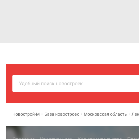
Новостройки
Квартиры
Удобный поиск новостроек
Новострой-М
•
База новостроек
•
Московская область
•
Лен