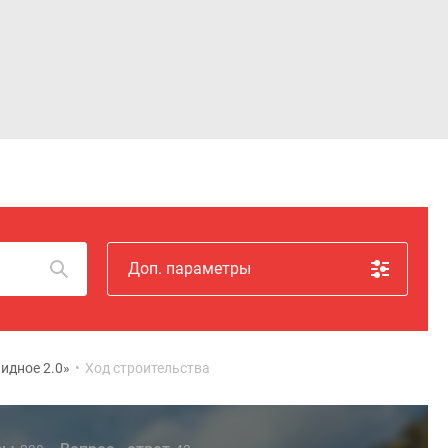
Войти
Доп. параметры
Видное 2.0»
•
Ход строительства