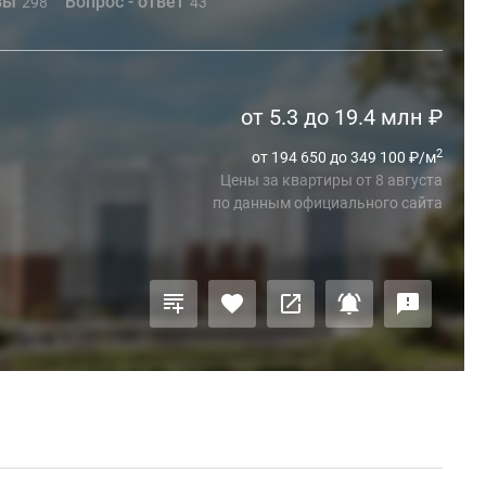
вы
Вопрос - ответ
298
43
от 5.3 до 19.4 млн
₽
2
от 194 650 до 349 100
₽
/м
Цены за квартиры
от
8 августа
по данным официального сайта